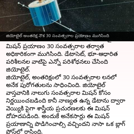
వ్రాసిన వారు
Jan 19, 2023
04:30 pm
Nishkala Sathivada
ఈ వార్తాకథనం ఏంటి
జపాన్ ఏరోస్పేస్ ఎక్స్‌ప్లోరేషన్ ఏజెన్సీ (JAXA)
జియోటైల్ అంతరిక్ష నౌక 30 సంవత్సరాల ప్రయాణం ముగిసింది
సహకారంతో నడిచిన
నాసా
కు చెందిన జియోటైల్
మిషన్ ప్రయాణం 30 సంవత్సరాల తర్వాత
అధికారికంగా ముగిసింది. డేటాసెట్, భూ-ఆధారిత
పరిశీలనల వాటిపై ఎన్నో పరిశోధనలు చేసింది
జియోటైల్.
జియోటైల్, అంతరిక్షంలో 30 సంవత్సరాల పాలనలో
అనేక పురోగతులను సాధించింది. జియోటైల్
వాస్తవానికి నాలుగు సంవత్సరాల మిషన్ కోసం
నిర్ణయించబడింది కానీ నాణ్యత ఉన్న డేటాను ద్వారా
వెయ్యికి పైగా శాస్త్రీయ ప్రచురణలకు ఈ మిషన్
దోహదపడింది. అందుకే అనేకసార్లు ఈ మిషన్
ప్రయాణాన్ని పొడిగించాల్సి వచ్చిందని నాసా ఒక బ్లాగ్
పోస్ట్‌లో రాసింది.