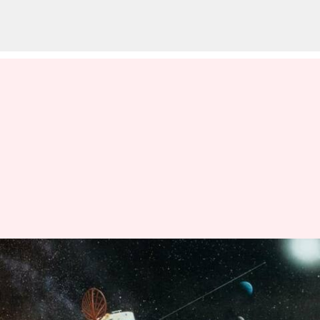
30 సంవత్సరాల తర్వాత
నిలిచిపోయిన నాసా జియోటైల్
మిషన్