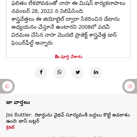
ఫలితం లేకపోవడంతో నాసా ఈ మిషన్ కార్యకలాపాలు
నవంబర్ 28, 2022 న నిలిపేసింది.
శాస్త్రవేత్తలు ఈ జియోటైల్ ద్వారా సేకరించిన డేటాను
అధ్యయనం చేస్తూనే ఉంటారని 2008లో పదవీ
విరమణ చేసిన నాసా మొదటి ప్రాజెక్ట్ శాస్త్రవేత్త డాన్
ఫెయిర్‌ఫీల్డ్ అన్నారు
మీరు పూర్తి చేశారు
తాజా వార్తలు
Jos Buttler: నా రికార్డును వైభవ్ సూర్యవంశీ బద్దలు కొట్టే అవకాశం
ఉంది: జాస్ బట్లర్
క్రికెట్