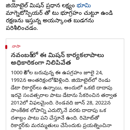
జియోటైల్ మిషన్ ప్రధాన లక్ష్యం
భూమి
మాగ్నెటోస్పియర్ తో పాటు భూగ్రహం చుట్టూ ఉండి
రక్షణను ఇస్తున్న అయస్కాంత బుడగను
నాసా
నవంబర్ లో ఈ మిషన్ కార్యకలాపాలు
అధికారికంగా నిలిపివేత
1000 కిలోల బరువున్న ఈ ఉపగ్రహం జూలై 24,
1992న అంతరిక్షంలోకి వెళ్లింది. జియోటైల్‌లో రెండు
డేటా రికార్డర్‌లు ఉన్నాయి, అందులో ఒకటి దాదాపు
ఇరవై సంవత్సరాల పాటు డేటాను సేకరించిన తర్వాత
2012లో విఫలమైంది. రెండవది జూన్ 28, 2022న
సాంకేతిక లోపాన్ని ఎదుర్కొనే వరకు దాదాపు ఒక
దశాబ్దం పాటు పని చేస్తూనే ఉంది. రిమోట్‌తో
రికార్డర్‌కు మరమ్మతులు చేసేందుకు ప్రయత్నించినా