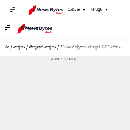
మరింత
Telugu
Telugu
హోమ్
/
వార్తలు
/
టెక్నాలజీ వార్తలు
/
30 సంవత్సరాల తర్వాత నిలిచిపోయిన నాసా జియోటైల్ మిషన్
ADVERTISEMENT