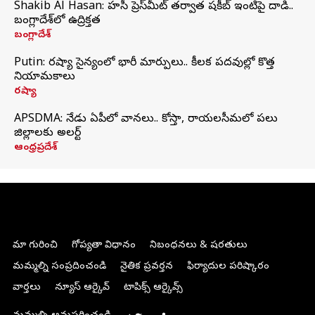
Shakib Al Hasan: హసీనా ప్రెస్‌మీట్‌ తర్వాత షకీబ్‌ ఇంటిపై దాడి..
బంగ్లాదేశ్‌లో ఉద్రిక్తత
బంగ్లాదేశ్
Putin: రష్యా సైన్యంలో భారీ మార్పులు.. కీలక పదవుల్లో కొత్త
నియామకాలు
రష్యా
APSDMA: నేడు ఏపీలో వానలు.. కోస్తా, రాయలసీమలో పలు
జిల్లాలకు అలర్ట్
ఆంధ్రప్రదేశ్
మా గురించి
గోప్యతా విధానం
నిబంధనలు & షరతులు
మమ్మల్ని సంప్రదించండి
నైతిక ప్రవర్తన
ఫిర్యాదుల పరిష్కారం
వార్తలు
న్యూస్ ఆర్కైవ్
టాపిక్స్ ఆర్కైవ్స్