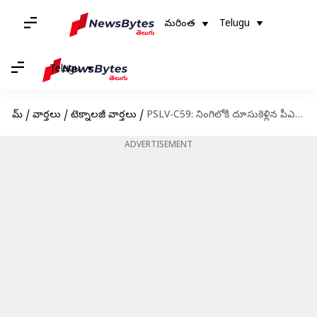
మరింత
Telugu
Telugu
హోమ్
/
వార్తలు
/
టెక్నాలజీ వార్తలు
/
PSLV-C59: నింగిలోకి దూసుకెళ్లిన పీఎస్ఎల్వీ-సీ59 రాకెట్‌
ADVERTISEMENT