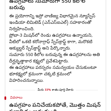
ఉపగ్రహాలు సుమారుగా 550 కిలోల
బరువు
ఈ ప్రయోగాన్ని ఇస్రో వాణిజ్య విభాగమైన న్యూస్పేస్
ఇండియా లిమిటెడ్ (ఎన్‌ఎస్‌ఐఎల్) సహకారంతో
నిర్వహించింది.
ప్రోబా-3 మిషన్‌లో రెండు ఉపగ్రహాలు ఉన్నాయని,
వీటిలో ఒకటి కరోనాగ్రాఫ్ స్పేస్‌క్రాఫ్ట్ కాగా, మరొకటి
ఆక్యుల్టర్ స్పేస్‌క్రాఫ్ట్ అని పేర్కొన్నారు.
సుమారు 550 కిలోల బరువున్న ఈ ఉపగ్రహాలను అతి
దీర్ఘవృత్తాకార కక్ష్యలో ప్రవేశపెట్టారు.
ఈ ఉపగ్రహాలు పరస్పరం సమన్వయం చేసుకుంటూ
భూకక్ష్యలో క్రమంగా చక్కటి క్రమంలో
విహరించ‌నున్నాయి.
మీరు
33%
శాతం పూర్తి చేశారు
వివరాలు
ఉపగ్రహం పనిచేయకపోతే, మొత్తం మిషన్