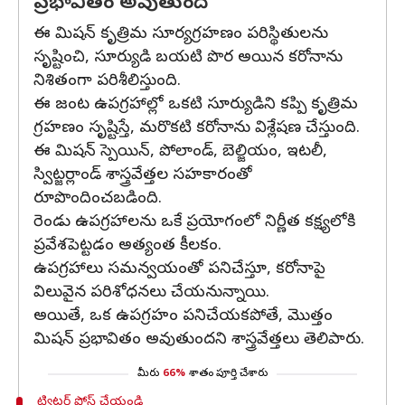
ప్రభావితం అవుతుంది
ఈ మిషన్ కృత్రిమ సూర్యగ్రహణం పరిస్థితులను
సృష్టించి, సూర్యుడి బయటి పొర అయిన కరోనాను
నిశితంగా పరిశీలిస్తుంది.
ఈ జంట ఉపగ్రహాల్లో ఒకటి సూర్యుడిని కప్పి కృత్రిమ
గ్రహణం సృష్టిస్తే, మరొకటి కరోనాను విశ్లేషణ చేస్తుంది.
ఈ మిషన్ స్పెయిన్, పోలాండ్, బెల్జియం, ఇటలీ,
స్విట్జర్లాండ్ శాస్త్రవేత్తల సహకారంతో
రూపొందించబడింది.
రెండు ఉపగ్రహాలను ఒకే ప్రయోగంలో నిర్ణీత కక్ష్యలోకి
ప్రవేశపెట్టడం అత్యంత కీలకం.
ఉపగ్రహాలు సమన్వయంతో పనిచేస్తూ, కరోనాపై
విలువైన పరిశోధనలు చేయనున్నాయి.
అయితే, ఒక ఉపగ్రహం పనిచేయకపోతే, మొత్తం
మిషన్ ప్రభావితం అవుతుందని శాస్త్రవేత్తలు తెలిపారు.
మీరు
66%
శాతం పూర్తి చేశారు
ట్విట్టర్ పోస్ట్ చేయండి