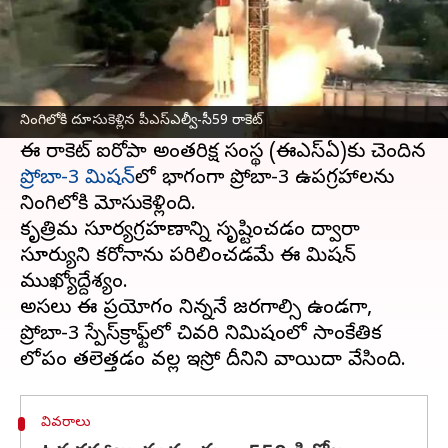
ఈ వార్తాకథనం ఏంటి
శ్రీహరికోటలోని సతీష్ ధావన్ అంతరిక్ష కేంద్రం నుంచి
పీఎస్ఎల్వీ-సీ59 రాకెట్ విజయవంతంగా నింగిలోకి
నింగిలోకి దూసుకెళ్లిన పీఎస్ఎల్వీ-సీ59 రాకెట్‌
ప్రయాణించింది.
ఈ రాకెట్ ఐరోపా అంతరిక్ష సంస్థ (ఈఎస్‌ఏ)కు చెందిన
ప్రోబా-3 మిషన్‌
లో భాగంగా ప్రోబా-3 ఉపగ్రహాలను
నింగిలోకి మోసుకెళ్లింది.
కృత్రిమ సూర్యగ్రహణాన్ని సృష్టించడం ద్వారా
సూర్యుని కరోనాను పరిశీలించడమే ఈ మిషన్
ముఖ్యోద్దేశ్యం.
అసలు ఈ ప్రయోగం నిన్ననే జరగాల్సి ఉండగా,
ప్రోబా-3 స్పేస్‌క్రాఫ్ట్‌లో చివరి నిమిషంలో సాంకేతిక
వివరాలు