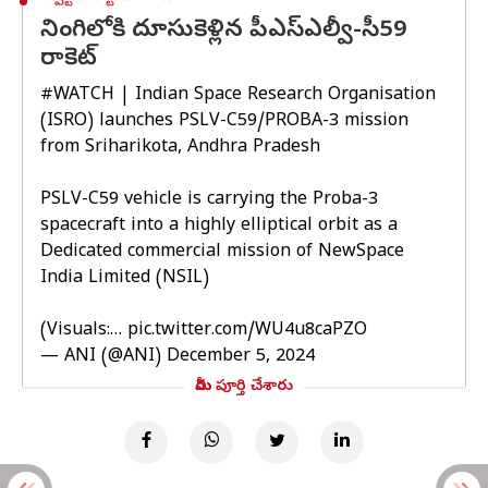
నింగిలోకి దూసుకెళ్లిన పీఎస్ఎల్వీ-సీ59
రాకెట్‌
#WATCH
| Indian Space Research Organisation
(ISRO) launches PSLV-C59/PROBA-3 mission
from Sriharikota, Andhra Pradesh
PSLV-C59 vehicle is carrying the Proba-3
spacecraft into a highly elliptical orbit as a
Dedicated commercial mission of NewSpace
India Limited (NSIL)
(Visuals:…
pic.twitter.com/WU4u8caPZO
— ANI (@ANI)
December 5, 2024
మీరు పూర్తి చేశారు