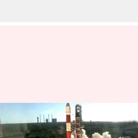
PSLV-C59: నింగిలోకి దూసుకెళ్లిన
పీఎస్ఎల్వీ-సీ59 రాకెట్‌
వ్రాసిన వారు
Dec 05, 2024
04:20 pm
Sirish Praharaju