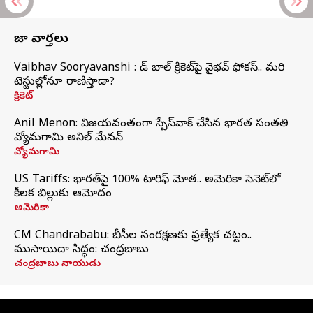
తాజా వార్తలు
Vaibhav Sooryavanshi : రెడ్ బాల్ క్రికెట్‌పై వైభవ్ ఫోకస్.. మరి
టెస్టుల్లోనూ రాణిస్తాడా?
క్రికెట్
Anil Menon: విజయవంతంగా స్పేస్‌వాక్‌ చేసిన భారత సంతతి
వ్యోమగామి అనిల్‌ మేనన్
వ్యోమగామి
US Tariffs: భారత్‌పై 100% టారిఫ్‌ మోత.. అమెరికా సెనెట్‌లో
కీలక బిల్లుకు ఆమోదం
అమెరికా
CM Chandrababu: బీసీల సంరక్షణకు ప్రత్యేక చట్టం..
ముసాయిదా సిద్ధం: చంద్రబాబు
చంద్రబాబు నాయుడు