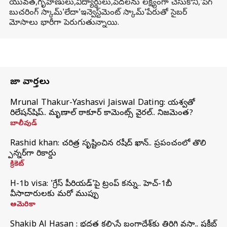
యువత,గృహిణులు,విద్యార్థులు,పేదలను లక్ష్యంగా చేసుకొని,'పిగ్‌
బుచరింగ్‌ స్కామ్‌'లేదా'ఇన్వెస్ట్‌మెంట్‌ స్కామ్‌'పేరుతో సైబర్‌
మోసాలు భారీగా పెరుగుతున్నాయి.
తాజా వార్తలు
Mrunal Thakur-Yashasvi Jaiswal Dating: యశస్వితో
రిలేషన్‌షిప్.. మృణాల్ ఠాకూర్ కామెంట్స్ వైరల్.. నిజమెంత?
బాలీవుడ్
Rashid khan: చరిత్ర సృష్టించిన రషీద్ ఖాన్.. ప్రపంచంలో తొలి
స్పిన్నర్‌గా రికార్డు
క్రికెట్
H-1b visa: 'గ్రేస్‌ పీరియడ్‌'పై ట్రంప్‌ కన్ను.. హెచ్‌-1బీ
వీసాదారులకు మరో ముప్పు
అమెరికా
Shakib Al Hasan : భద్రత కల్పిస్తే బంగ్లాదేశ్‌కు తిరిగి వస్తా.. షకీబ్