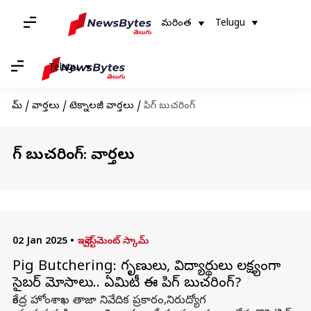
మరింత
Telugu
Telugu
హోమ్
/
వార్తలు
/
టెక్నాలజీ వార్తలు
/
పిగ్‌ బుచరింగ్‌
పిగ్‌ బుచరింగ్‌: వార్తలు
02 Jan 2025
•
ఇన్వెస్ట్‌మెంట్‌ స్కామ్‌
Pig Butchering: గృహిణులు, విద్యార్థులు లక్ష్యంగా
సైబర్‌ మోసాలు.. ఏమిటీ ఈ పిగ్‌ బుచరింగ్‌?
కేంద్ర హోంశాఖ తాజా నివేదిక ప్రకారం,నిరుద్యోగ