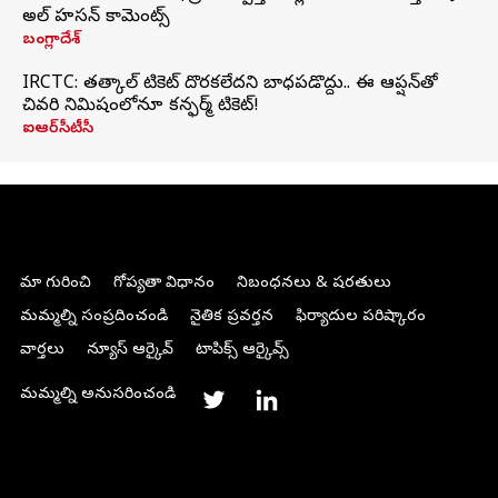
అల్ హసన్ కామెంట్స్
బంగ్లాదేశ్
IRCTC: తత్కాల్ టికెట్ దొరకలేదని బాధపడొద్దు.. ఈ ఆప్షన్‌తో
చివరి నిమిషంలోనూ కన్ఫర్మ్ టికెట్!
ఐఆర్‌సీటీసీ
మా గురించి
గోప్యతా విధానం
నిబంధనలు & షరతులు
మమ్మల్ని సంప్రదించండి
నైతిక ప్రవర్తన
ఫిర్యాదుల పరిష్కారం
వార్తలు
న్యూస్ ఆర్కైవ్
టాపిక్స్ ఆర్కైవ్స్
మమ్మల్ని అనుసరించండి