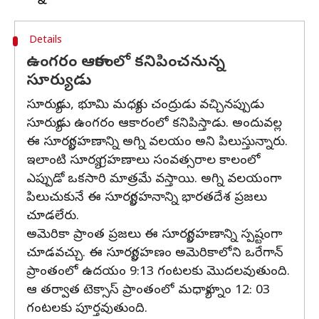
Details
ఉంగరం ఆకారంలో కనిపించనున్న
సూర్యుడు
సూర్యుడు, భూమి మధ్యకు చంద్రుడు వచ్చినప్పుడు
సూర్యుడు ఉంగరం ఆకారంలో కనిపిస్తాడు. అందువల్ల
ఈ సూర్యగ్రహణాన్ని అగ్ని వలయం అని పిలుస్తున్నారు.
ఇలాంటి సూర్య గ్రహణాలు సంవత్సరాల కాలంలో
ఎప్పుడో ఒకసారి మాత్రమే వస్తాయి. అగ్ని వలయంగా
పిలుచుకునే ఈ సూర్యగ్రహనాన్ని భారతదేశ ప్రజలు
చూడలేరు.
అమెరికా ప్రాంత ప్రజలు ఈ సూర్యగ్రహణాన్ని స్పష్టంగా
చూడవచ్చు. ఈ సూర్యగ్రహణం అమెరికాలోని ఒరేగాన్
ప్రాంతంలో ఉదయం 9:13 గంటలకు మొదలవుతుంది.
ఆ తర్వాత టెక్సాస్ ప్రాంతంలో మధ్యాహ్నం 12: 03
గంటలకు పూర్తవుతుంది.