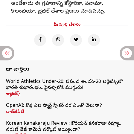
అంతేకాదు ఈ గ్రహణాన్ని కోస్టారికా, పనామా,
కొలంబియా, బ్రెజిల్ దేశాల ప్రజలు చూడవచ్చు.
మీరు పూర్తి చేశారు
తాజా వార్తలు
World Athletics Under-20: ప్రపంచ అండర్-20 అథ్లెటిక్స్‌లో
భారత్‌ శుభారంభం.. ఫైనల్స్‌లోకి ముగ్గురు!
అథ్లెటిక్స్
OpenAI: కొత్త ఏఐ స్మార్ట్ స్పీకర్ ధర ఎంతో తెలుసా?
చాట్‌జీపీటీ
Korean Kanakaraju Review : కొరియన్ కనకరాజు రివ్యూ..
వరుణ్ తేజ్ కామెడీ వర్కౌట్ అయ్యిందా?