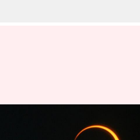
రేపే సూర్యగ్రహణం: ఆకాశంలో
ఉంగరం ఆకారంలో కనిపించనున్న
సూర్యుడు