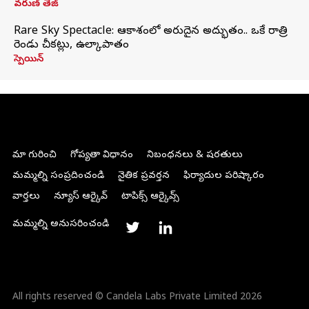
వరుణ్ తేజ్
Rare Sky Spectacle: ఆకాశంలో అరుదైన అద్భుతం.. ఒకే రాత్రి
రెండు చీకట్లు, ఉల్కాపాతం
స్పెయిన్
మా గురించి
గోప్యతా విధానం
నిబంధనలు & షరతులు
మమ్మల్ని సంప్రదించండి
నైతిక ప్రవర్తన
ఫిర్యాదుల పరిష్కారం
వార్తలు
న్యూస్ ఆర్కైవ్
టాపిక్స్ ఆర్కైవ్స్
మమ్మల్ని అనుసరించండి
All rights reserved © Candela Labs Private Limited 2026