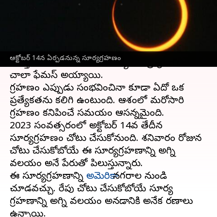
వ్రాసిన వారు
Oct 13, 2023
01:12 pm
Sriram Pranateja
ఈ వార్తాకథనం ఏంటి
ఆకాశంలో ఏర్పడే ప్రతి విషయంపైన మనిషికి ఎంతో
అక్టోబర్ 14న ఏర్పడనున్న సూర్యగ్రహణం
ఆసక్తి ఉంటుంది. అందుకే సూర్య, చంద్ర గ్రహణాలు
చాలా ఫేమస్ అయ్యాయి.
గ్రహణం ఎప్పుడు సంభవించినా కూడా ఏదో ఒక
ప్రత్యేకతను కలిగి ఉంటుంది. ఆకాశంలో మరోసారి
గ్రహణం కనిపించే సమయం ఆసన్నమైంది.
2023 సంవత్సరంలో అక్టోబర్ 14వ తేదీన
సూర్యగ్రహణం చోటు చేసుకోనుంది. శనివారం రోజున
చోటు చేసుకోబోయే ఈ సూర్యగ్రహణాన్ని అగ్ని
వలయం అనే పేరుతో పిలుస్తున్నారు.
ఈ సూర్యగ్రహణాన్ని
అమెరికా
నగరాల నుండి
చూడవచ్చు. రేపు చోటు చేసుకోబోయే సూర్య
గ్రహణాన్ని అగ్ని వలయం అనడానికి అనేక కారణాలు