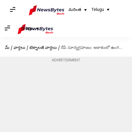
మరింత
Telugu
Telugu
హోమ్
/
వార్తలు
/
టెక్నాలజీ వార్తలు
/
రేపే సూర్యగ్రహణం: ఆకాశంలో ఉంగరం ఆకారంలో కనిపించనున్న సూర్యుడు
ADVERTISEMENT