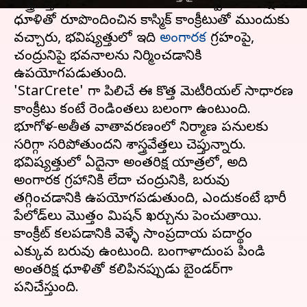
శాస్త్రవేత్తలు, బంగాళాదుంప పిండి, ఉప్పు, అంతరిక్ష
ధూళితో రూపొందించిన కాస్మిక్ కాంక్రీటుతో ముందుకు
వచ్చారు, భవిష్యత్తులో ఇది
అంగారక
గ్రహంపై,
చంద్రునిపై భవనాలను నిర్మించడానికి
ఉపయోగపడుతుంది.
'StarCrete' గా పిలిచే ఈ కొత్త మెటీరియల్ సాధారణ
కాంక్రీటు కంటే రెండింతలు బలంగా ఉంటుంది.
భూగోళ-అతీత వాతావరణంలో నిర్మాణ పనులకు
సరిగ్గా సరిపోతుందని శాస్త్రవేత్తలు చెప్తున్నారు.
భవిష్యత్తులో ఏదైనా అంతరిక్ష యాత్రలో, అది
అంగారక గ్రహానికి లేదా చంద్రునికి, బరువు
తగ్గించడానికి ఉపయోగపడుతుంది, ఎందుకంటే భారీ
పేలోడ్‌లు మొత్తం మిషన్ ఖర్చును పెంచుతాయి.
కాంక్రీట్ కలపడానికి వెళ్ళే సాంప్రదాయ పదార్థం
ఎక్కువ బరువు ఉంటుంది. బంగాళాదుంప పిండి
అంతరిక్ష ధూళితో కలిపినప్పుడు బైండర్‌గా