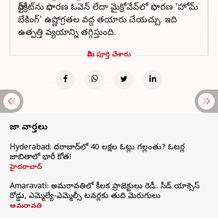
స్టార్‌క్రీట్‌ను సాధారణ ఓవెన్ లేదా మైక్రోవేవ్‌లో సాధారణ 'హోమ్
బేకింగ్' ఉష్ణోగ్రతల వద్ద తయారు చేయచ్చు. ఇది
ఉత్పత్తి వ్యయాన్ని తగ్గిస్తుంది.
మీరు పూర్తి చేశారు
తాజా వార్తలు
Hyderabad: హైదరాబాద్‌లో 40 లక్షల ఓట్లు గల్లంతు? ఓటర్ల
జాబితాలో భారీ కోత!
హైదరాబాద్
Amaravati: అమరావతిలో కీలక ప్రాజెక్టులు రెడీ.. సీడ్‌ యాక్సెస్‌
రోడ్డు, ఎమ్మెల్యే-ఎమ్మెల్సీ టవర్లకు తుది మెరుగులు
అమరావతి