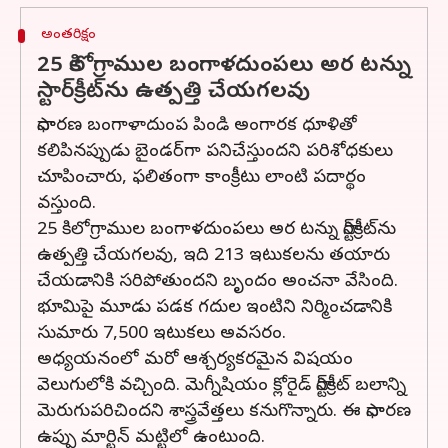
అంతరిక్షం
25 కిలోగ్రాముల బంగాళదుంపలు అర టన్ను
స్టార్‌క్రీట్‌ను ఉత్పత్తి చేయగలవు
సాధారణ బంగాళాదుంప పిండి అంగారక ధూళితో
కలిపినప్పుడు బైండర్‌గా పనిచేస్తుందని పరిశోధకులు
చూపించారు, ఫలితంగా కాంక్రీటు లాంటి పదార్థం
వస్తుంది.
25 కిలోగ్రాముల బంగాళదుంపలు అర టన్ను స్టార్‌క్రీట్‌ను
ఉత్పత్తి చేయగలవు, ఇది 213 ఇటుకలను తయారు
చేయడానికి సరిపోతుందని బృందం అంచనా వేసింది.
భూమిపై మూడు పడక గదుల ఇంటిని నిర్మించడానికి
సుమారు 7,500 ఇటుకలు అవసరం.
అధ్యయనంలో మరో ఆశ్చర్యకరమైన విషయం
వెలుగులోకి వచ్చింది. మెగ్నీషియం క్లోరైడ్ స్టార్‌క్రీట్ బలాన్ని
మెరుగుపరిచిందని శాస్త్రవేత్తలు కనుగొన్నారు. ఈ సాధారణ
ఉప్పు మార్టిన్ మట్టిలో ఉంటుంది.