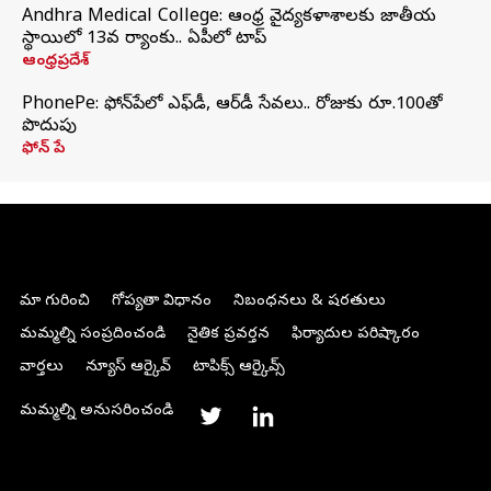
Andhra Medical College: ఆంధ్ర వైద్యకళాశాలకు జాతీయ
స్థాయిలో 13వ ర్యాంకు.. ఏపీలో టాప్
ఆంధ్రప్రదేశ్
PhonePe: ఫోన్‌పేలో ఎఫ్‌డీ, ఆర్‌డీ సేవలు.. రోజుకు రూ.100తో
పొదుపు
ఫోన్‌ పే
మా గురించి
గోప్యతా విధానం
నిబంధనలు & షరతులు
మమ్మల్ని సంప్రదించండి
నైతిక ప్రవర్తన
ఫిర్యాదుల పరిష్కారం
వార్తలు
న్యూస్ ఆర్కైవ్
టాపిక్స్ ఆర్కైవ్స్
మమ్మల్ని అనుసరించండి