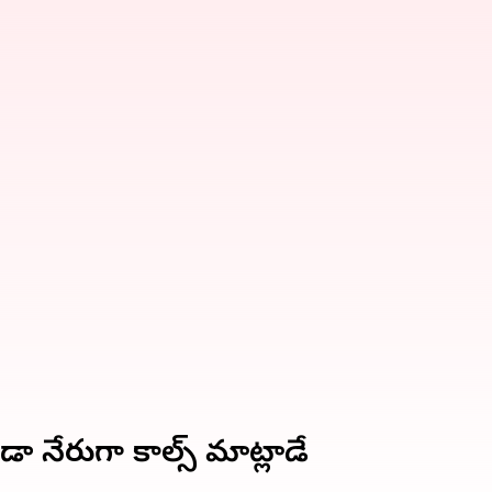
 నేరుగా కాల్స్‌ మాట్లాడే