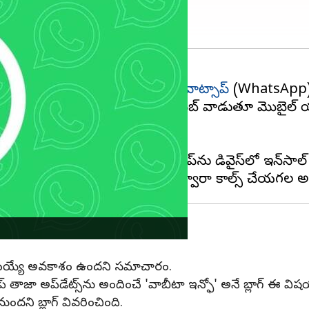
ంచడంలో ప్రముఖ మెసేజింగ్‌ యాప్‌
వాట్సాప్
(WhatsApp)
. త్వరలోనే యూజర్లు వాట్సప్‌ వెబ్‌ వాడుతూ మొబైల్‌ యా
 కాలింగ్‌ సౌకర్యం అందుబాటులో ఉంది.
ోగించాలంటే తప్పనిసరిగా యాప్‌ను డివైస్‌లో ఇన్‌స్టాల్‌ చ
త్యక్షమయ్యే అవకాశం ఉందని సమాచారం.
‌ తాజా అప్‌డేట్స్‌ను అందించే 'వాబీటా ఇన్ఫో' అనే బ్లాగ్‌ ఈ విషయా
ని బ్లాగ్‌ వివరించింది.