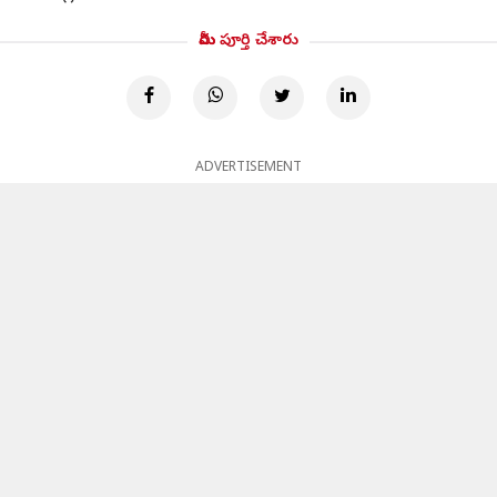
మీరు పూర్తి చేశారు
ADVERTISEMENT