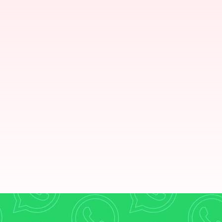
WhatsApp: మరో కొత్త ఫీచర్‌తో ముందుకు
సదుపాయం