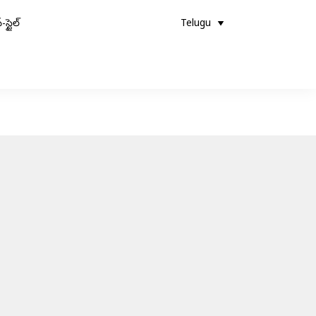
-స్టైల్
Telugu
ం