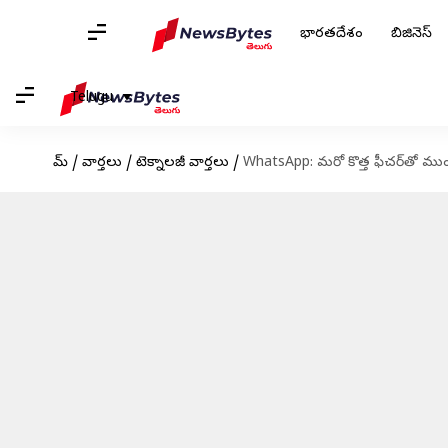
భారతదేశం
బిజినెస్
Telugu
హోమ్
/
వార్తలు
/
టెక్నాలజీ వార్తలు
/
WhatsApp: మరో కొత్త ఫీచర్‌తో ముంద