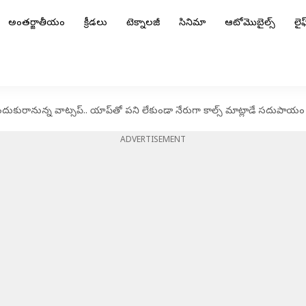
అంతర్జాతీయం
క్రీడలు
టెక్నాలజీ
సినిమా
ఆటోమొబైల్స్
లైఫ్
ుకురానున్న వాట్సప్‌.. యాప్‌తో పని లేకుండా నేరుగా కాల్స్‌ మాట్లాడే సదుపాయ
ADVERTISEMENT