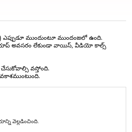
 ఎప్పుడూ ముందుంటూ ముందంజలో ఉంది.
ప్‌ అవసరం లేకుండా వాయిస్‌, వీడియో కాల్స్‌
ేసుకోవాల్సి వస్తోంది.
న్ని వెల్లడించింది.