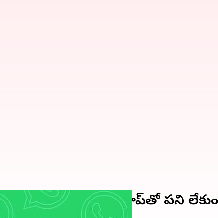
రానున్న వాట్సప్‌.. యాప్‌తో పని లేకుండా