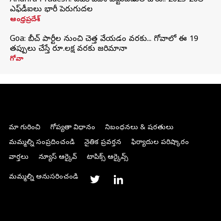
Andhra Pradesh: ఏపీకి విదేశీ పెట్టుబడుల జోరు.. 2025-26లో
ఎఫ్‌డీఐలు భారీ పెరుగుదల
ఆంధ్రప్రదేశ్
Goa: బీచ్ పార్టీల నుంచి చెత్త వేయడం వరకు... గోవాలో ఈ 19
తప్పులు చేస్తే రూ.లక్ష వరకు జరిమానా
గోవా
మా గురించి
గోప్యతా విధానం
నిబంధనలు & షరతులు
మమ్మల్ని సంప్రదించండి
నైతిక ప్రవర్తన
ఫిర్యాదుల పరిష్కారం
వార్తలు
న్యూస్ ఆర్కైవ్
టాపిక్స్ ఆర్కైవ్స్
మమ్మల్ని అనుసరించండి