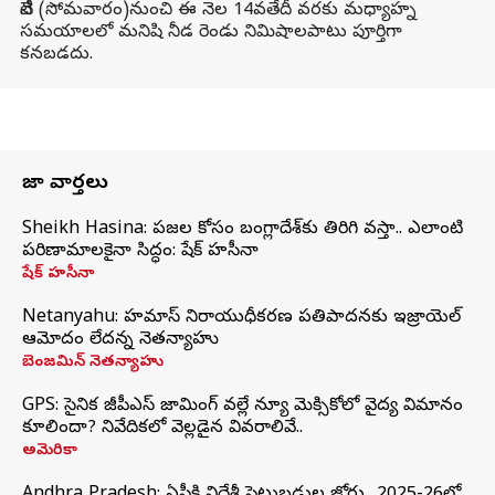
నేటి (సోమవారం)నుంచి ఈ నెల 14వతేదీ వరకు మధ్యాహ్న
సమయాలలో మనిషి నీడ రెండు నిమిషాలపాటు పూర్తిగా
కనబడదు.
తాజా వార్తలు
Sheikh Hasina: ప్రజల కోసం బంగ్లాదేశ్‌కు తిరిగి వస్తా.. ఎలాంటి
పరిణామాలకైనా సిద్ధం: షేక్ హసీనా
షేక్ హసీనా
Netanyahu: హమాస్ నిరాయుధీకరణ ప్రతిపాదనకు ఇజ్రాయెల్
ఆమోదం లేదన్న నెతన్యాహు
బెంజమిన్ నెతన్యాహు
GPS: సైనిక జీపీఎస్ జామింగ్ వల్లే న్యూ మెక్సికోలో వైద్య విమానం
కూలిందా? నివేదికలో వెల్లడైన వివరాలివే..
అమెరికా