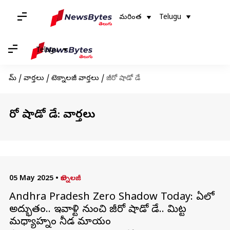
మరింత
Telugu
Telugu
హోమ్
/
వార్తలు
/
టెక్నాలజీ వార్తలు
/
జీరో షాడో డే
జీరో షాడో డే: వార్తలు
05 May 2025
•
టెక్నాలజీ
Andhra Pradesh Zero Shadow Today: ఏపీలో
అద్భుతం.. ఇవాళ్టి నుంచి జీరో షాడో డే.. మిట్ట
మధ్యాహ్నం నీడ మాయం