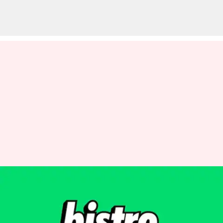
Bistro-Blinkt It: బ్లింకిట్ ఫుడ్
డెలివరీ యాప్ 'బిస్ట్రో'ప్రారంభం.. 10
నిమిషాల్లో ఫుడ్ డెలివరీ..