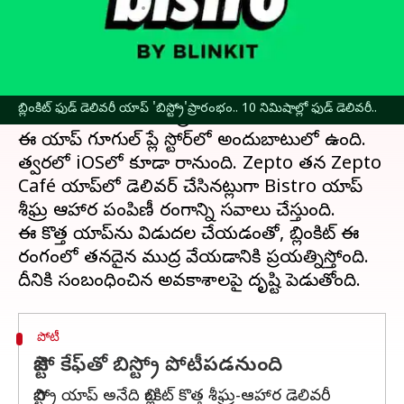
వ్రాసిన వారు
Dec 13, 2024
01:19 pm
Sirish Praharaju
ఈ వార్తాకథనం ఏంటి
జోమాటో
యాజమాన్యంలోని
బ్లింకిట్
'బిస్ట్రో' అనే కొత్త
బ్లింకిట్ ఫుడ్ డెలివరీ యాప్ 'బిస్ట్రో'ప్రారంభం.. 10 నిమిషాల్లో ఫుడ్ డెలివరీ..
ఫుడ్ డెలివరీ యాప్‌ను ప్రారంభించింది.
ఈ యాప్ గూగుల్ ప్లే స్టోర్‌లో అందుబాటులో ఉంది.
త్వరలో iOSలో కూడా రానుంది. Zepto తన Zepto
Café యాప్‌లో డెలివర్ చేసినట్లుగా Bistro యాప్
శీఘ్ర ఆహార పంపిణీ రంగాన్ని సవాలు చేస్తుంది.
ఈ కొత్త యాప్‌ను విడుదల చేయడంతో, బ్లింకిట్ ఈ
రంగంలో తనదైన ముద్ర వేయడానికి ప్రయత్నిస్తోంది.
పోటీ
జెప్టో కేఫ్‌తో బిస్ట్రో పోటీపడనుంది
బిస్ట్రో యాప్ అనేది బ్లింకిట్ కొత్త శీఘ్ర-ఆహార డెలివరీ