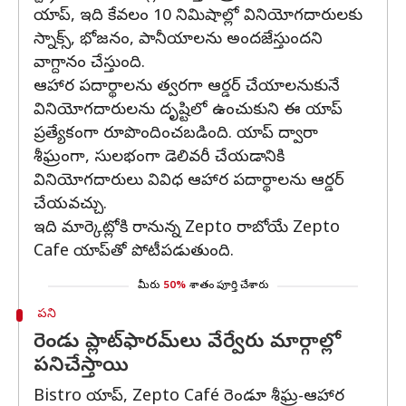
యాప్, ఇది కేవలం 10 నిమిషాల్లో వినియోగదారులకు
స్నాక్స్, భోజనం, పానీయాలను అందజేస్తుందని
వాగ్దానం చేస్తుంది.
ఆహార పదార్థాలను త్వరగా ఆర్డర్ చేయాలనుకునే
వినియోగదారులను దృష్టిలో ఉంచుకుని ఈ యాప్
ప్రత్యేకంగా రూపొందించబడింది. యాప్ ద్వారా
శీఘ్రంగా, సులభంగా డెలివరీ చేయడానికి
వినియోగదారులు వివిధ ఆహార పదార్థాలను ఆర్డర్
చేయవచ్చు.
ఇది మార్కెట్లోకి రానున్న Zepto రాబోయే Zepto
Cafe యాప్‌తో పోటీపడుతుంది.
మీరు
50%
శాతం పూర్తి చేశారు
పని
రెండు ప్లాట్‌ఫారమ్‌లు వేర్వేరు మార్గాల్లో
పనిచేస్తాయి
Bistro యాప్, Zepto Café రెండూ శీఘ్ర-ఆహార