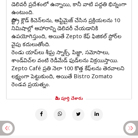
డెలివరీ ప్రదేశంలో ఉన్నాయి, కానీ వాటి పద్దతి భిన్నంగా
ఉంటుంది.
బిస్ట్రో క్లౌడ్ కిచెన్‌లను, ఆప్టిమైజ్ చేసిన ప్రక్రియలను 10
నిమిషాల్లో ఆహారాన్ని డెలివరీ చేయడానికి
ఉపయోగిస్తుంది, అయితే Zepto కేఫ్ ఫిజికల్ స్టోర్‌ల
వైపు కదులుతోంది.
రెండు యాప్‌లు శీఘ్ర స్నాక్స్, పిజ్జా, సమోసాలు,
శాండ్‌విచ్‌ల వంటి రెడీమేడ్ ఫుడ్‌లను విక్రయిస్తాయి.
Zepto Café ప్రతి నెలా 100 కొత్త కేఫ్‌లను తెరవాలని
లక్ష్యంగా పెట్టుకుంది, అయితే Bistro Zomato
రెండవ ప్రయత్నం.
మీరు పూర్తి చేశారు