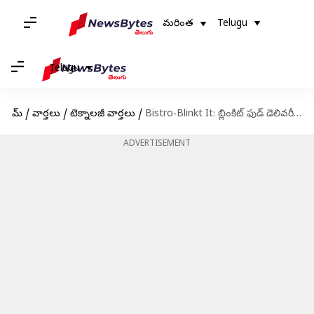
మరింత
Telugu
Telugu
హోమ్
/
వార్తలు
/
టెక్నాలజీ వార్తలు
/
Bistro-Blinkt It: బ్లింకిట్ ఫుడ్ డెలివరీ యాప్ 'బిస్ట్రో'ప్రారంభం.. 10 నిమిషాల్లో ఫుడ్ డెలివరీ..
ADVERTISEMENT