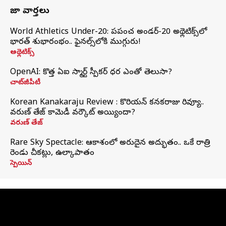
తాజా వార్తలు
World Athletics Under-20: ప్రపంచ అండర్-20 అథ్లెటిక్స్‌లో
భారత్‌ శుభారంభం.. ఫైనల్స్‌లోకి ముగ్గురు!
అథ్లెటిక్స్
OpenAI: కొత్త ఏఐ స్మార్ట్ స్పీకర్ ధర ఎంతో తెలుసా?
చాట్‌జీపీటీ
Korean Kanakaraju Review : కొరియన్ కనకరాజు రివ్యూ..
వరుణ్ తేజ్ కామెడీ వర్కౌట్ అయ్యిందా?
వరుణ్ తేజ్
Rare Sky Spectacle: ఆకాశంలో అరుదైన అద్భుతం.. ఒకే రాత్రి
రెండు చీకట్లు, ఉల్కాపాతం
స్పెయిన్