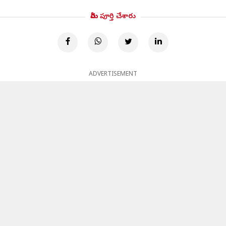
మీరు పూర్తి చేశారు
ADVERTISEMENT