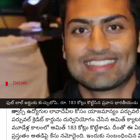
వ్రాసిన వారు
Dec 07, 2023
06:06 pm
Jayachandra Akuri
ఈ వార్తాకథనం ఏంటి
అమెరికా
లో నివాసముంటున్న ఓ ప్రవాస భారతీయుడు విలా
తాను పనిచేస్తున్న ఫుట్ బాల్ ఫ్రాంఛైజిని మోసం చేసి ఏక
అమెరికాలోని పాపులర్
ఫుట్ బాల్
జట్లలో 'జాక్సన్ విల్లే 
అమిత్ పటేల్ కన్నుగప్పి జట్టు ఖజానా నుంచి 22 మిలియన
Details
మూడేళ్ల కాలంలో రూ.183 కోట్లు కొట్టేసిన అమిత్
జాక్స్ ఆన్ విల్లే జాగ్వార్స్ ఫుట్ బాల్ ఫ్రాంచైజీలో అమిత్ పాటిల్
ఫుట్ బాల్ జట్టుకు కుచ్చుటోపి.. రూ. 183 కోట్లు కొట్టేసిన ప్రవాస భారతీయుడు
జాగ్వార్స్ ఉద్యోగుల లావాదేవీల కోసం యాజమాన్యం పర్చువల్ క్రెడ
పర్చువల్ క్రెడిట్ కార్డును దుర్వినియోగం చేసిన అమిత్ క్యాట
మూడేళ్ల కాలంలో అమిత్ 183 కోట్లు కొట్టేశాడు. దీంతో ఈ ఏడా
ప్రస్తుతం అతడిపై కేసు నమోదైంది. ఇందుకు సంబంధించిన 