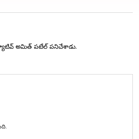
క్యూటివ్ అమిత్ పటేల్ పనిచేశాడు.
ది.