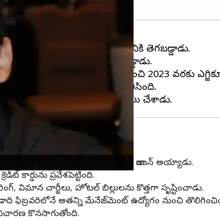
సవంతమైన జీవితం కోసం దారుణానికి తెగబడ్డాడు.
ంగా 183 కోట్ల మేర మోసానికి పాల్పడ్డాడు.
జాగ్వార్' ఒకటి. ఈ ప్రాంఛైజీకి 2018 నుంచి 2023 వరకు ఎగ్జి
్ల మేర మోసానికి పాల్పడినట్లు తెలిసింది.
 ఆర్థిక విశ్లేషణ, ప్లానింగ్ టీమ్ కు మేనేజర్‌గా జాయిన్ అయ్యాడు.
ిట్ కార్డును ప్రవేశపెట్టింది.
రింగ్, విమాన చార్జీలు, హోటల్ బిల్లులను కొత్తగా సృష్టించాడు.
ది ఫిబ్రవరిలోనే అతన్ని మేనేజ్‌మెంట్ ఉద్యోగం నుంచి తొలిగించిం
విచారణ కొనసాగుతోంది.