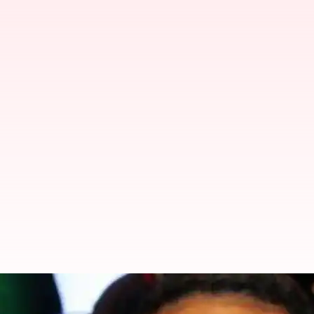
NRI Fraud : ఫుట్ బాల్ జట్టుకు కుచ్చు