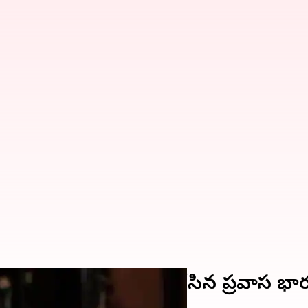
టోపి.. రూ. 183 కోట్లు కొట్టేసిన ప్రవాస