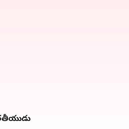
 భారతీయుడు