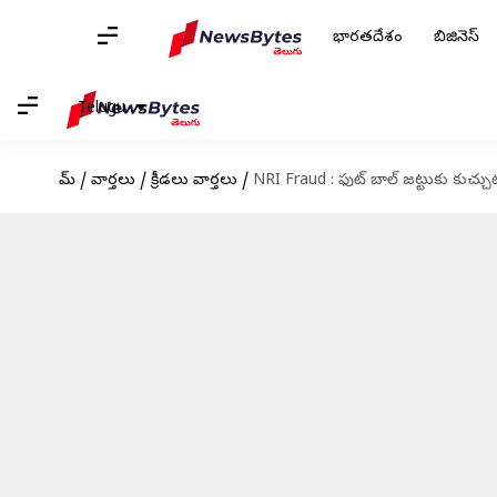
భారతదేశం
బిజినెస్
Telugu
హోమ్
/
వార్తలు
/
క్రీడలు వార్తలు
/
NRI Fraud : ఫుట్ బాల్ జట్టుకు కుచ్చుట