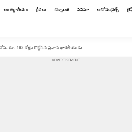
అంతర్జాతీయం
క్రీడలు
టెక్నాలజీ
సినిమా
ఆటోమొబైల్స్
లైఫ్
ోపి.. రూ. 183 కోట్లు కొట్టేసిన ప్రవాస భారతీయుడు
ADVERTISEMENT