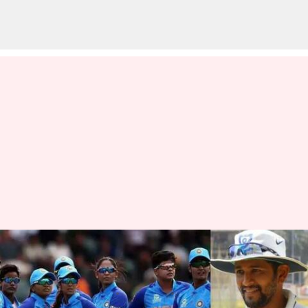
భారత మహిళల జట్టు హెడ్ కోచ్‌గా
అమోల్ మంజుదార్ ఫిక్స్!
వ్రాసిన వారు
Jul 04, 2023
05:49 pm
Jayachandra Akuri