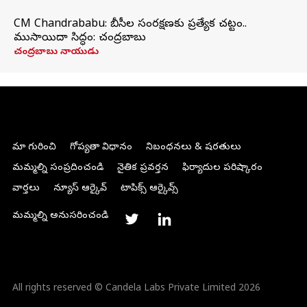
CM Chandrababu: బీసీల సంరక్షణకు ప్రత్యేక చట్టం..
ముసాయిదా సిద్ధం: చంద్రబాబు
చంద్రబాబు నాయుడు
మా గురించి
గోప్యతా విధానం
నిబంధనలు & షరతులు
మమ్మల్ని సంప్రదించండి
నైతిక ప్రవర్తన
ఫిర్యాదుల పరిష్కారం
వార్తలు
న్యూస్ ఆర్కైవ్
టాపిక్స్ ఆర్కైవ్స్
మమ్మల్ని అనుసరించండి
All rights reserved © Candela Labs Private Limited 2026