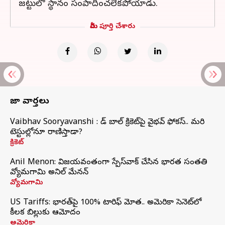
జట్టులో స్థానం సంపాదించలేకపోయాడు.
మీరు పూర్తి చేశారు
తాజా వార్తలు
Vaibhav Sooryavanshi : రెడ్ బాల్ క్రికెట్‌పై వైభవ్ ఫోకస్.. మరి
టెస్టుల్లోనూ రాణిస్తాడా?
క్రికెట్
Anil Menon: విజయవంతంగా స్పేస్‌వాక్‌ చేసిన భారత సంతతి
వ్యోమగామి అనిల్‌ మేనన్
వ్యోమగామి
US Tariffs: భారత్‌పై 100% టారిఫ్‌ మోత.. అమెరికా సెనెట్‌లో
కీలక బిల్లుకు ఆమోదం
అమెరికా