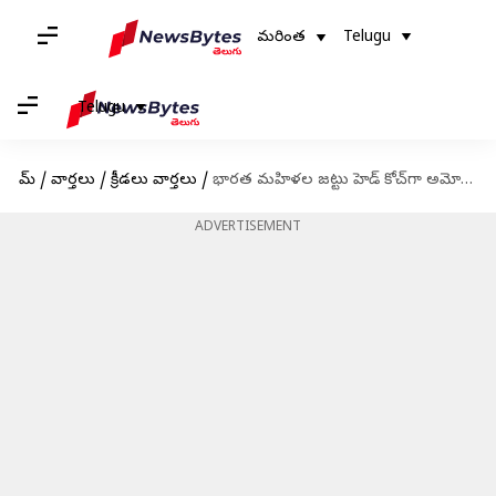
మరింత
Telugu
Telugu
హోమ్
/
వార్తలు
/
క్రీడలు వార్తలు
/
భారత మహిళల జట్టు హెడ్ కోచ్‌గా అమోల్ మంజుదార్ ఫిక్స్!
ADVERTISEMENT