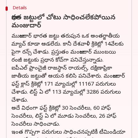
Details
భారత జట్టులో చోటు సాధించలేకపోయిన
మంజుదార్
ముజుందార్ భారత జట్టు తరుపున ఒక అంతర్జాతీయ
మ్యాచ్ కూడా ఆడలేదు. కానీ దేశవాళీ క్రికెట్లో 14వేలకు
పైగా రన్స్ చేశాడు. ప్రస్తుతం మంజుందార్ ముంబయి
రంజీ జట్టుకు ప్రధాన కోచ్‌గా పనిచేస్తున్నాడు.
ఐపీఎల్ ఫ్రాంచైజీ రాజస్థాన్ రాయల్స్, దక్షిణాఫ్రికా
జాతీయ జట్టుతో ఆయన కలిసి పనిచేశారు. మంజుందార్
ఫస్ట్ క్లాస్ క్రికెట్లో 171 మ్యాచుల్లో 11167 పరుగులు
చేశాడు. లిస్ట్ ఏ లో 113 మ్యాచుల్లో 3286 పరుగులు
చేశాడు.
అదే విధంగా ఫస్ట్ క్రికెట్లో 30 సెంచరీలు, 60 హాఫ్
సెంచరీలు, లిస్ట్ ఏ లో మూడు సెంచరీలు, 26 హాఫ్
సెంచరీలు సాధించాడు.
ఇంత గొప్పగా పరుగులు సాధించనప్పటికీ టీమిండియా