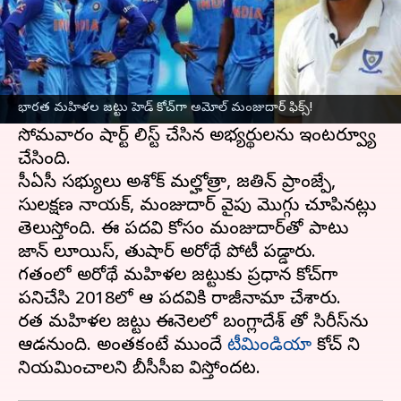
ఈ వార్తాకథనం ఏంటి
భారత మహిళల జట్టు
హెడ్ కోచ్‌గా వెటరన్ క్రికెటర్
అమోల్ మజుందార్ నియామకం అయినట్లు
భారత మహిళల జట్టు హెడ్ కోచ్‌గా అమోల్ మంజుదార్ ఫిక్స్!
సమాచారం. ఈ మేరకు సీఏసీ ముంబయిలో
సోమవారం షార్ట్ లిస్ట్ చేసిన అభ్యర్థులను ఇంటర్వ్యూ
చేసింది.
సీఏసీ సభ్యులు అశోక్ మల్హోత్రా, జతిన్ ప్రాంజ్పే,
సులక్షణ నాయక్, మంజుదార్‌ వైపు మొగ్గు చూపినట్లు
తెలుస్తోంది. ఈ పదవి కోసం మంజుదార్‌తో పాటు
జాన్ లూయిస్, తుషార్ అరోథే పోటీ పడ్డారు.
గతంలో అరోథే మహిళల జట్టుకు ప్రధాన కోచ్‌గా
పనిచేసి 2018లో ఆ పదవికి రాజీనామా చేశారు.
భారత మహిళల జట్టు ఈనెలలో బంగ్లాదేశ్ తో సిరీస్‌ను
ఆడనుంది. అంతకంటే ముందే
టీమిండియా
కోచ్ ని