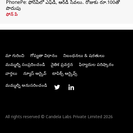
PhonePe: ఫోన్‌పేలో ఎఫ్‌డీ, ఆర్‌డీ సేవలు.. రోజుకు రూ.100తో
పొదుపు
ఫోన్‌ పే
మా గురించి
గోప్యతా విధానం
నిబంధనలు & షరతులు
మమ్మల్ని సంప్రదించండి
నైతిక ప్రవర్తన
ఫిర్యాదుల పరిష్కారం
వార్తలు
న్యూస్ ఆర్కైవ్
టాపిక్స్ ఆర్కైవ్స్
మమ్మల్ని అనుసరించండి
All rights reserved © Candela Labs Private Limited 2026