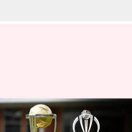
వన్డే వరల్డ్ కప్ ఫైనల్ మ్యాచ్‌కు వేదిక
ఫిక్స్..!
వ్రాసిన వారు
Mar 22, 2023
10:27 am
Jayachandra Akuri