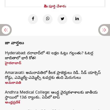
మీరు పూర్తి చేశారు
తాజా వార్తలు
Hyderabad: హైదరాబాద్‌లో 40 లక్షల ఓట్లు గల్లంతు? ఓటర్ల
జాబితాలో భారీ కోత!
హైదరాబాద్
Amaravati: అమరావతిలో కీలక ప్రాజెక్టులు రెడీ.. సీడ్‌ యాక్సెస్‌
రోడ్డు, ఎమ్మెల్యే-ఎమ్మెల్సీ టవర్లకు తుది మెరుగులు
అమరావతి
Andhra Medical College: ఆంధ్ర వైద్యకళాశాలకు జాతీయ
స్థాయిలో 13వ ర్యాంకు.. ఏపీలో టాప్
ఆంధ్రప్రదేశ్