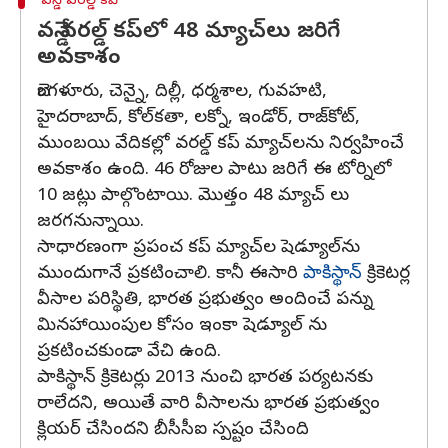
వన్డే వరల్డ్ కప్
వన్డే వరల్డ్ కప్‌లో 48 మ్యాచ్‌లు జరిగే
అవకాశం
బెంగళూరు, చెన్నై, దిల్లీ, ధర్మశాల, గువహటి,
హైదరాబాద్, కోల్‌కతా, లక్నో, ఇండోర్, రాజ్‌కోట్,
ముంబయి వేదికల్లో వరల్డ్ కప్ మ్యాచ్‌లను నిర్వహించే
అవకాశం ఉంది. 46 రోజుల పాటు జరిగే ఈ టోర్నిలో
10 జట్లు పాల్గొంటాయి. మొత్తం 48 మ్యాచ్ లు
జరగనున్నాయి.
సాధారణంగా ప్రపంచ కప్ మ్యాచ్‌ల షెడ్యూల్‌ను
ముందుగానే ప్రకటించాలి. కానీ ఈసారి
పాకిస్థాన్
క్రికెటర్ల
వీసాల పరిస్థితి, భారత ప్రభుత్వం అందించే పన్ను
మినహాయింపుల కోసం ఇంకా షెడ్యూల్ ను
ప్రకటించకుండా వేచి ఉంది.
పాకిస్థాన్ క్రికెటర్లు 2013 నుంచి భారత పర్యటనకు
రాలేదని, అయితే వారి వీసాలను భారత ప్రభుత్వం
క్లియర్ చేసిందని బీసీసీఐ స్పష్టం చేసింది