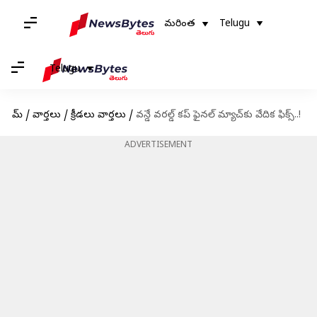
మరింత
Telugu
Telugu
హోమ్
/
వార్తలు
/
క్రీడలు వార్తలు
/
వన్డే వరల్డ్ కప్ ఫైనల్ మ్యాచ్‌కు వేదిక ఫిక్స్..!
ADVERTISEMENT