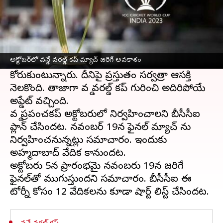
ఈ వార్తాకథనం ఏంటి
వన్డే వరల్డ్ కప్ కోసం
టీమిండియా
ఫాన్స్ ఎంతగానో
ఎదురుచూస్తున్నారు. ఈసారి ఎలాగైనా టీమిండియా
అక్టోబర్‌లో వన్డే వరల్డ్ కప్ మ్యాచ్ జరిగే అవకాశం
కప్పును కైవసం చేసుకోవాలని అభిమానులు
కోరుకుంటున్నారు. దీనిపై ప్రస్తుతం సర్వత్రా ఆసక్తి
నెలకొంది. తాజాగా వన్డే వరల్డ్ కప్ గురించి అదిరిపోయే
అప్డేట్ వచ్చింది.
వన్డే ప్రపంచకప్ అక్టోబరులో నిర్వహించాలని బీసీసీఐ
ప్లాన్ చేసిందట. నవంబర్ 19న ఫైనల్ మ్యాచ్ ను
నిర్వహించనున్నట్లు సమాచారం. ఇందుకు
అహ్మదాబాద్ వేదిక కానుందట.
అక్టోబరు 5న ప్రారంభమై నవంబరు 19న జరిగే
ఫైనల్‌తో ముగుస్తుందని సమాచారం. బీసీసీఐ ఈ