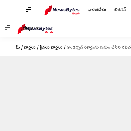
భారతదేశం
బిజినెస్
Telugu
హోమ్
/
వార్తలు
/
క్రీడలు వార్తలు
/
అండర్సన్ రికార్డును సమం చేసిన రవిచంద