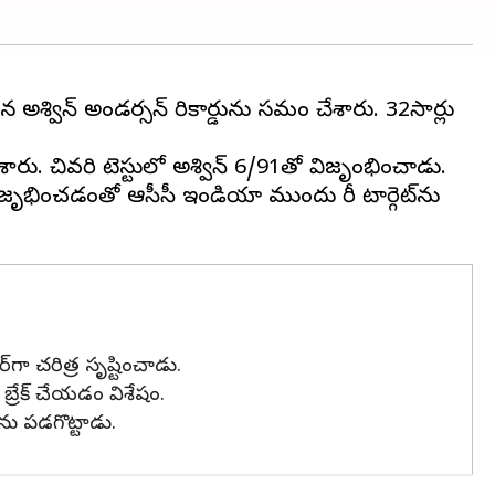
ించిన అశ్విన్ అండర్సన్ రికార్డును సమం చేశారు. 32సార్లు
ేశారు. చివరి టెస్టులో అశ్విన్ 6/91తో విజృంభించాడు.
ిజృభించడంతో ఆసీసీ ఇండియా ముందు భారీ టార్గెట్‌ను
ర్‌గా చరిత్ర సృష్టించాడు.
డు బ్రేక్ చేయ‌డం విశేషం.
్లను పడగొట్టాడు.