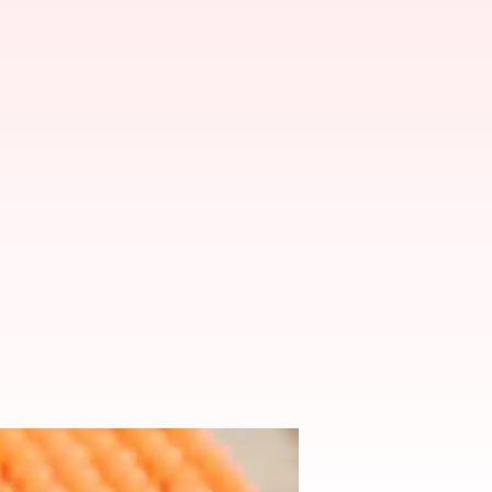
్రన్ అశ్విన్