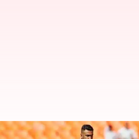
అండర్సన్ రికార్డును సమం చేసిన రవిచంద