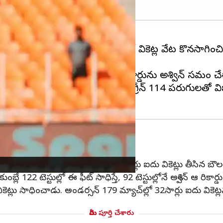
్రేక్ చేశారు. బోర్డర్ గవాస్కర్ ట్రోఫీలో వికెట్ల వేట కొనసాగ
.
ర్సన్
పేరిట ఉండేది. ప్రస్తుతం ఈ రికార్డును అశ్విన్ సమం చ
ది. ఉస్మాన్ ఖావాజా 180 పరుగులు, గ్రీన్ 114 పరుగులతో వ
లు కొట్టాడు. స్వదేశంలో అత్యధికంగా 26 సార్లు ఐదు వికెట్లు తీసిన బౌల
కుంబ్లే 122 టెస్టుల్లో ఈ ఫీట్ సాధిస్తే, 92 టెస్టుల్లోనే అశ్విన్ ఆ రికార్
ు వికెట్లు సాధించాడు. అండర్సన్ 179 మ్యాచ్‌ల్లో 32సార్లు ఐదు వికెట
మీరు పూర్తి చేశారు