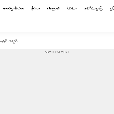
అంతర్జాతీయం
క్రీడలు
టెక్నాలజీ
సినిమా
ఆటోమొబైల్స్
లైఫ్
్రన్ అశ్విన్
ADVERTISEMENT