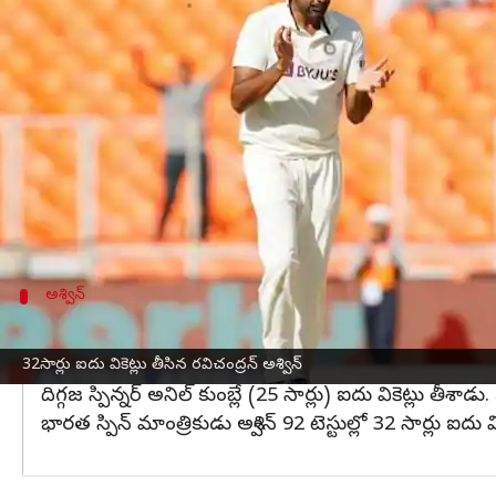
వ్రాసిన వారు
Mar 10, 2023
06:07 pm
Jayachandra Akuri
ఈ వార్తాకథనం ఏంటి
భారత్ సీనియర్ స్పిన్నర్
రవిచంద్రన్ అశ్విన్
మరో రికార్డును బ
ఐదు వికెట్లు తీసిన ఆటగాడిగా అశ్విన్ చరిత్ర సృష్టించారు
ఇంతకుముందు ఈ రికార్డు ఇంగ్లండ్ దిగ్గజం
జేమ్స్ అండ
ఆస్ట్రేలియా తొలి ఇన్నింగ్స్‌లో 480 పరుగులకు ఆలౌటైం
అశ్విన్
కుంబ్లే రికార్డును బద్దలు కొట్టిన అశ్విన్
అశ్విన్ లెజెండరీ లెగ్ స్పిన్నర్ అనిల్ కుంబ్లే రికార్డును బద్ద
32సార్లు ఐదు వికెట్లు తీసిన రవిచంద్రన్ అశ్విన్
దిగ్గ‌జ స్పిన్న‌ర్ అనిల్ కుంబ్లే (25 సార్లు) ఐదు వికెట్లు తీశాడు. 
భారత స్పిన్‌ మాంత్రికుడు అశ్విన్‌ 92 టెస్టుల్లో 32 సార్లు ఐద