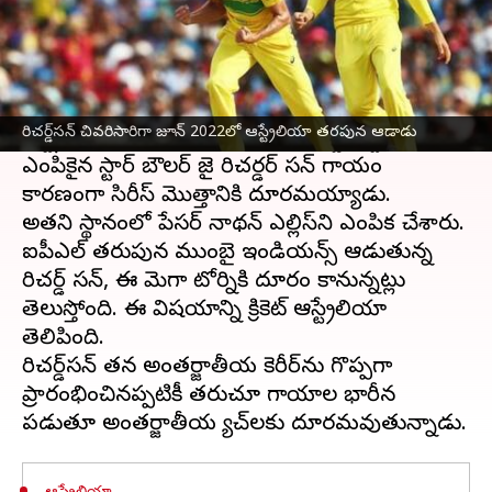
ఈ వార్తాకథనం ఏంటి
మార్చి 17 నుంచి
టీమిండియా
తో
ఆస్ట్రేలియా
మూడు
మ్యాచ్‌ల వన్డే సిరీస్‌ను ఆడనుంది. వన్డే సిరీస్‌కు ముందు
రిచర్డ్‌సన్ చివరిసారిగా జూన్ 2022లో ఆస్ట్రేలియా తరపున ఆడాడు
ఆస్ట్రేలియాకు భారీ షాక్ తగిలింది. వన్డే జట్టుకు
ఎంపికైన స్టార్ బౌలర్ జై రిచర్డర్ సన్ గాయం
కారణంగా సిరీస్ మొత్తానికి దూరమయ్యాడు.
అతని స్థానంలో పేసర్ నాథన్ ఎల్లిస్‌ని ఎంపిక చేశారు.
ఐపీఎల్ తరుపున ముంబై ఇండియన్స్ ఆడుతున్న
రిచర్డ్ సన్, ఈ మెగా టోర్నికి దూరం కానున్నట్లు
తెలుస్తోంది. ఈ విషయాన్ని క్రికెట్ ఆస్ట్రేలియా
తెలిపింది.
రిచర్డ్‌సన్ తన అంతర్జాతీయ కెరీర్‌ను గొప్పగా
ప్రారంభించినప్పటికీ తరుచూ గాయాల భారీన