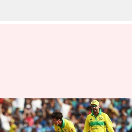
టీమిండియాతో వన్డే సిరీస్‌కు ముందు
ఆస్ట్రేలియాకు బిగ్ షాక్
వ్రాసిన వారు
Mar 06, 2023
03:30 pm
Jayachandra Akuri