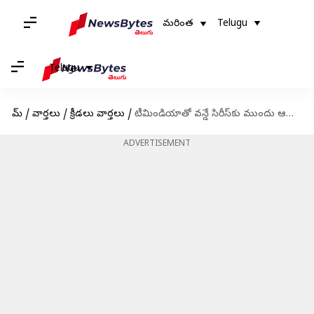
మరింత
Telugu
Telugu
హోమ్
/
వార్తలు
/
క్రీడలు వార్తలు
/
టీమిండియాతో వన్డే సిరీస్‌కు ముందు ఆస్ట్రేలియాకు బిగ్ షాక్
ADVERTISEMENT