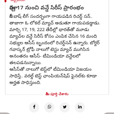
ఆస్ట్రేలియా
మార్చి 17 నుంచి వన్డే సిరీస్ ప్రారంభం
బిగ్ బాష్ లీగ్ సందర్భంగా గాయపడిన రిచర్డ్ సన్..
తాజాగా ఓ లోకల్ మ్యాచ్ ఆడుతూ గాయపడడ్డాడు.
మార్చి 17, 19, 222 తేదీల్లో భారత్‌తో మూడు
మ్యాచ్‌ల వన్డే సిరీస్ కోసం ఎంపిక చేసిన 16 మంది
సభ్యుల ఆసీస్ బృందంలో రిచర్డ్‌సన్ ఉన్నారు. బోర్డర్
గవాస్కర్ ట్రోఫీ నాలుగో టెస్టు మ్యాచ్ ముగిసిన
అనంతరం ఆసీస్- టీమిండియా వన్డేలలో
తలపడనున్నాయి.
ఆసీస్‌తో నాలుగో టెస్ట్‌లో టీమిండియా విజయం
సాధిస్తే.. వరల్డ్‌ టెస్ట్‌ ఛాంపియన్‌షిప్‌ ఫైనల్‌కు కూడా
అర్హత సాధిస్తుంది.
మీరు పూర్తి చేశారు