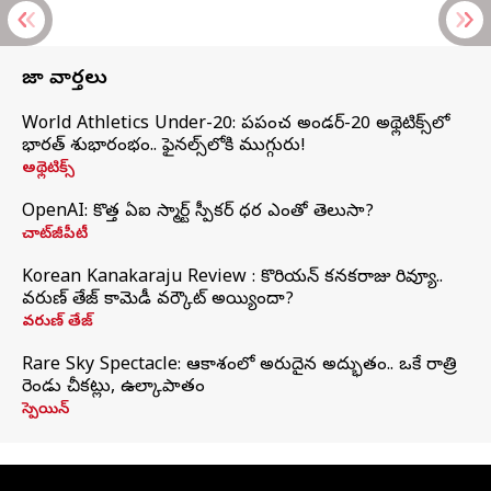
తాజా వార్తలు
World Athletics Under-20: ప్రపంచ అండర్-20 అథ్లెటిక్స్‌లో
భారత్‌ శుభారంభం.. ఫైనల్స్‌లోకి ముగ్గురు!
అథ్లెటిక్స్
OpenAI: కొత్త ఏఐ స్మార్ట్ స్పీకర్ ధర ఎంతో తెలుసా?
చాట్‌జీపీటీ
Korean Kanakaraju Review : కొరియన్ కనకరాజు రివ్యూ..
వరుణ్ తేజ్ కామెడీ వర్కౌట్ అయ్యిందా?
వరుణ్ తేజ్
Rare Sky Spectacle: ఆకాశంలో అరుదైన అద్భుతం.. ఒకే రాత్రి
రెండు చీకట్లు, ఉల్కాపాతం
స్పెయిన్