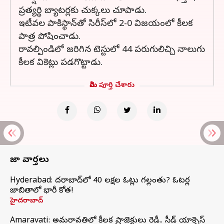
ప్రత్యర్థి బ్యాటర్లకు చుక్కలు చూపాడు.
ఇటీవల పాకిస్థాన్‌తో సిరీస్‌లో 2-0 విజయంలో కీలక
పాత్ర పోషించాడు.
రావల్పిండిలో జరిగిన టెస్టులో 44 పరుగులిచ్చి నాలుగు
కీలక వికెట్లు పడగొట్టాడు.
మీరు పూర్తి చేశారు
తాజా వార్తలు
Hyderabad: హైదరాబాద్‌లో 40 లక్షల ఓట్లు గల్లంతు? ఓటర్ల
జాబితాలో భారీ కోత!
హైదరాబాద్
Amaravati: అమరావతిలో కీలక ప్రాజెక్టులు రెడీ.. సీడ్‌ యాక్సెస్‌