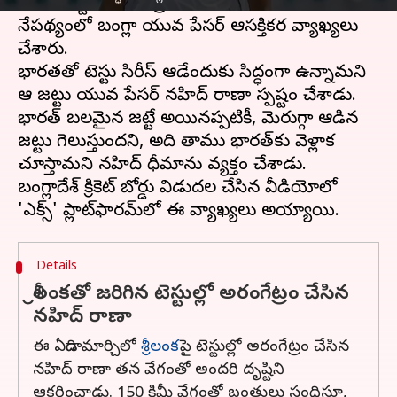
రెండు టెస్టుల సిరీస్ ప్రారంభం కానుంది. ఈ
నేపథ్యంలో బంగ్లా యువ పేసర్ ఆసక్తికర వ్యాఖ్యలు
చేశారు.
భారత‌తో టెస్టు సిరీస్‌ ఆడేందుకు సిద్ధంగా ఉన్నామని
ఆ జట్టు యువ పేసర్‌ నహిద్‌ రాణా స్పష్టం చేశాడు.
భారత్‌ బలమైన జట్టే అయినప్పటికీ, మెరుగ్గా ఆడిన
జట్టు గెలుస్తుందని, అది తాము భారత్‌కు వెళ్లాక
చూస్తామని నహిద్ ధీమాను వ్యక్తం చేశాడు.
బంగ్లాదేశ్ క్రికెట్ బోర్డు విడుదల చేసిన వీడియోలో
Details
శ్రీలంకతో జరిగిన టెస్టుల్లో అరంగేట్రం చేసిన
నహిద్ రాణా
ఈ ఏడాది మార్చిలో
శ్రీలంక
పై టెస్టుల్లో అరంగేట్రం చేసిన
నహిద్‌ రాణా తన వేగంతో అందరి దృష్టిని
ఆకర్షించాడు. 150 కిమీ వేగంతో బంతులు సంధిస్తూ,