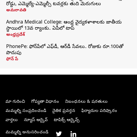
రోడ్డు, ఎమ్మెల్యే-ఎమ్మెల్సీ టవర్లకు తుది మెరుగులు
అమరావతి
Andhra Medical College: ఆంధ్ర వైద్యకళాశాలకు జాతీయ
స్థాయిలో 13వ ర్యాంకు.. ఏపీలో టాప్
ఆంధ్రప్రదేశ్
PhonePe: ఫోన్‌పేలో ఎఫ్‌డీ, ఆర్‌డీ సేవలు.. రోజుకు రూ.100తో
పొదుపు
ఫోన్‌ పే
మా గురించి
గోప్యతా విధానం
నిబంధనలు & షరతులు
మమ్మల్ని సంప్రదించండి
నైతిక ప్రవర్తన
ఫిర్యాదుల పరిష్కారం
వార్తలు
న్యూస్ ఆర్కైవ్
టాపిక్స్ ఆర్కైవ్స్
మమ్మల్ని అనుసరించండి