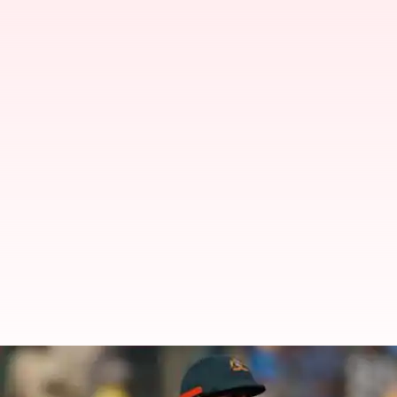
Australian team: ఆస్ట్రేలియా జట్టు