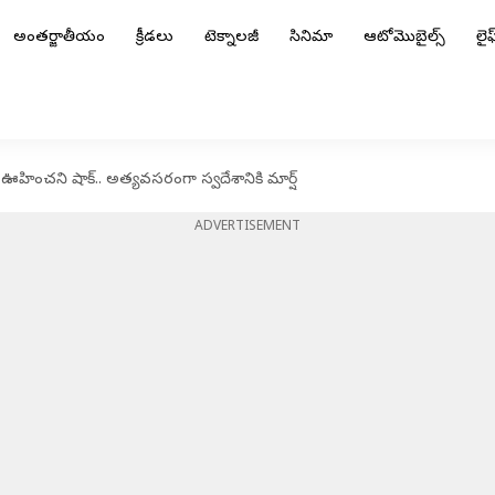
అంతర్జాతీయం
క్రీడలు
టెక్నాలజీ
సినిమా
ఆటోమొబైల్స్
లైఫ్
 ఊహించని షాక్.. అత్యవసరంగా స్వదేశానికి మార్ష్
ADVERTISEMENT