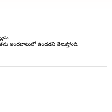
యాడు.
లకు అతను అందబాటులో ఉండడని తెలుస్తోంది.