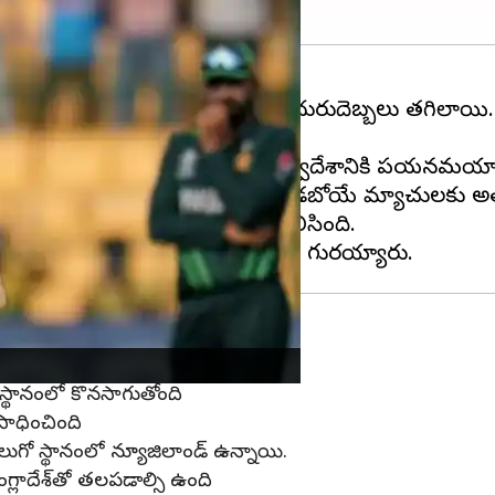
ేరువైన ఆస్ట్రేలియా జట్టుకు వరుస ఎదురుదెబ్బలు తగిలాయి.
ాక్స్‌వెల్ దూరమయ్యాడు.
మిచెల్ మార్ష్ వ్యక్తిగత కారణాల చేత స్వదేశానికి పయనమయ్
ోంది. వరల్డ్‌ కప్‌లో ఆస్ట్రేలియా తదుపరి ఆడబోయే మ్యాచు
సీస్ మీడియా వర్గాల ద్వారా తెలిసింది.
్థానంలో కొనసాగుతోంది.
ధించింది.
ాలుగో స్థానంలో న్యూజిలాండ్ ఉన్నాయి.
లాదేశ్‌తో తలపడాల్సి ఉంది.