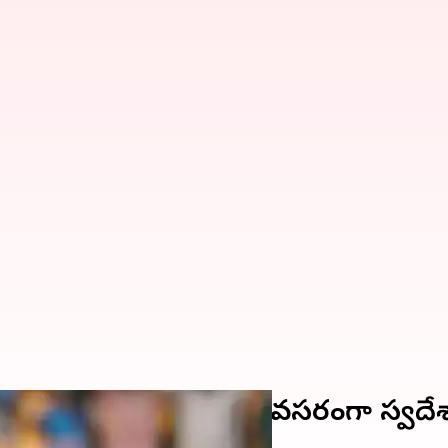
కు ఊహించని షాక్.. అత్యవసరంగా స్వదేశాన