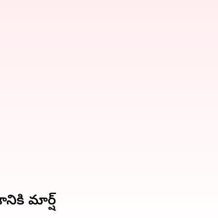
ికి మార్ష్