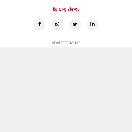
మీరు పూర్తి చేశారు
ADVERTISEMENT