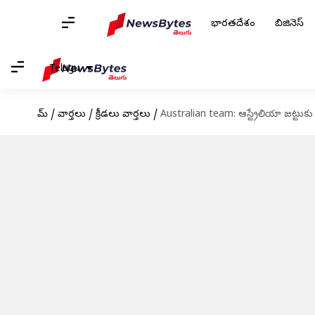
భారతదేశం
బిజినెస్
Telugu
హోమ్
/
వార్తలు
/
క్రీడలు వార్తలు
/
Australian team: ఆస్ట్రేలియా జట్టుకు