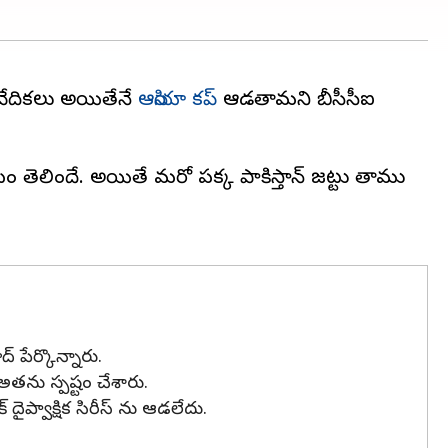
 వేదికలు అయితేనే
ఆసియా కప్
ఆడతామని బీసీసీఐ
షయం తెలిసిందే. అయితే మరో పక్క పాకిస్తాన్ జట్టు తాము
 పేర్కొన్నారు.
తను స్పష్టం చేశారు.
దైప్వాక్షిక సిరీస్‌ ను ఆడలేదు.