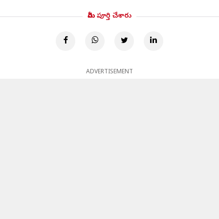
మీరు పూర్తి చేశారు
ADVERTISEMENT