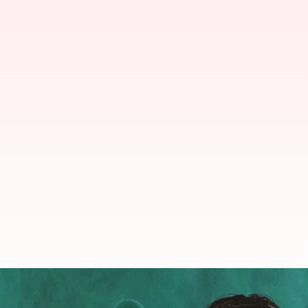
'చావు, బతుకులు అల్లా చేతిలో ఉంటాయ