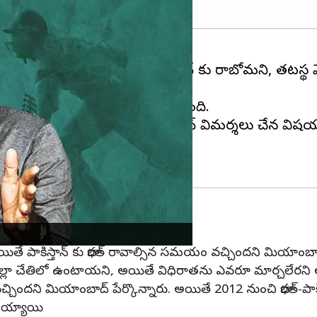
్రతా కారణాల వల్ల తాము పాకిస్థాన్ కు రాబోమని, తటస్థ
ుదర్చినా ఈ వివాదం కొనసాగుతూనే ఉంది.
ప్పటికే పాక్ మాజీ ప్రధాని ఇమ్రాన్ ఖాన్ విమర్శలు చేసిన వి
ష్టం చేస్తోంది.
అయితే పాకిస్తాన్ కు భారత్ రావాల్సిన సమయం వచ్చిందని మియాంబాద్
అల్లా చేతిలో ఉంటాయని, అయితే విధిరాతను ఎవరూ మార్చలేరని అ
 వచ్చిందని మియాంబాద్ పేర్కొన్నారు. అయితే 2012 నుంచి భారత్-పాక్ 
 అయ్యాయి