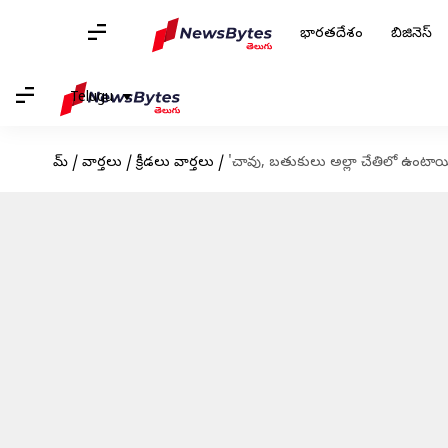
భారతదేశం
బిజినెస్
Telugu
హోమ్
/
వార్తలు
/
క్రీడలు వార్తలు
/
'చావు, బతుకులు అల్లా చేతిలో ఉంటాయ