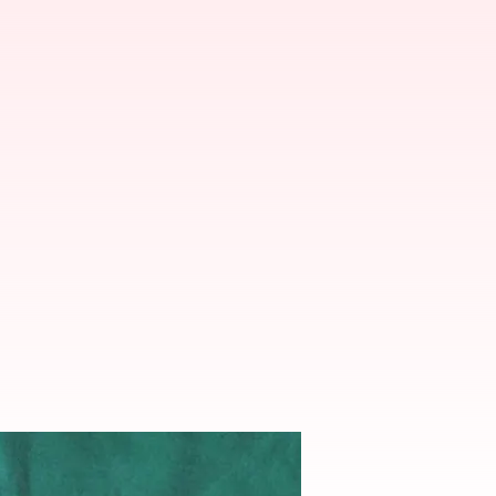
ి' : పాక్ మాజీ ఆటగాడు