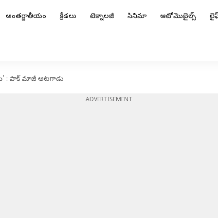
అంతర్జాతీయం
క్రీడలు
టెక్నాలజీ
సినిమా
ఆటోమొబైల్స్
లైఫ్
ి' : పాక్ మాజీ ఆటగాడు
ADVERTISEMENT