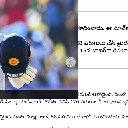
ంజయ డి సిల్వా అద్భుత ఘనత సాధించాడు. ఈ మ్యాచ్‌లో 
కార్డు క్రియేట్ చేశాడు. ఈ మ్యాచ్‌లో 98 పరుగులు చేసి త్ర
్టుల్లో ఈ మైలురాయిని చేరుకున్న 15వ బ్యాటర్‌గా డిసిల్వా న
్ చేసింది. శ్రీలంక తొలి ఇన్నింగ్స్‌లో 164 పరుగులకే ఆలౌటైంది. దీ
 దిగిన డి సిల్వా, చండిమాల్ (62)తో కలిసి 126 పరుగుల కీలక భాగస
లౌటైంది. దీంతో న్యూజిలాండ్ 58 పరుగుల తేడాతో గెలుపొందింది. న్యూ