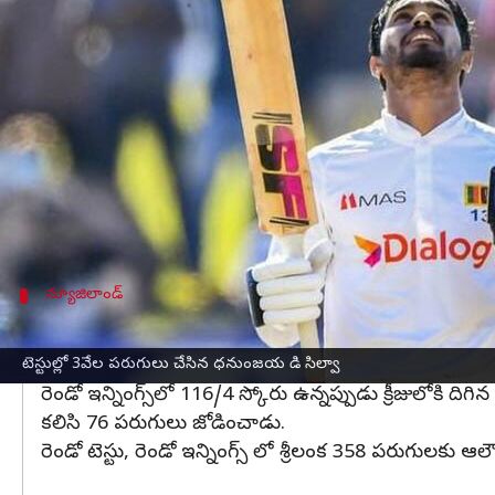
వ్రాసిన వారు
Mar 20, 2023
01:21 pm
Jayachandra Akuri
ఈ వార్తాకథనం ఏంటి
న్యూజిలాండ్
‌తో జరిగిన చివరి టెస్టులో
శ్రీలంక
ఆటగాడు ధన
సాధించాడు.
టెస్టు ఫార్మాట్లో 3,000 వేల పరుగులు చేసిన ఆటగాడిగా రి
డిసిల్వా తన 47వ టెస్టులో 3000 వేల పరుగులు చేశారు. టెస
న్యూజిలాండ్
టెస్టు సిరీస్‌ను కైవసం చేసుకున్న న్యూజిలాండ్
న్యూజిలాండ్ మొదటి ఇన్నింగ్స్‌లో 580/4 స్కోరు చేసి డిక్లేర
టెస్టుల్లో 3వేల పరుగులు చేసిన ధనుంజయ డి సిల్వా
రెండో ఇన్నింగ్స్‌లో 116/4 స్కోరు ఉన్నప్పుడు క్రీజులోకి
కలిసి 76 పరుగులు జోడించాడు.
రెండో టెస్టు, రెండో ఇన్నింగ్స్ లో శ్రీలంక 358 పరుగులకు ఆ