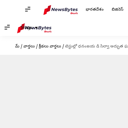
భారతదేశం
బిజినెస్
Telugu
హోమ్
/
వార్తలు
/
క్రీడలు వార్తలు
/
టెస్టుల్లో ధనంజయ డి సిల్వా అద్భుత