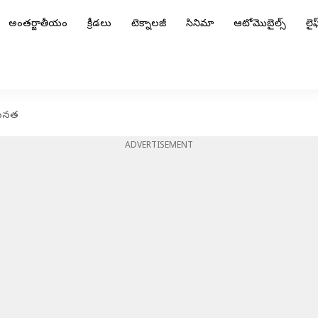
అంతర్జాతీయం
క్రీడలు
టెక్నాలజీ
సినిమా
ఆటోమొబైల్స్
లైఫ్
 ఘనత
ADVERTISEMENT