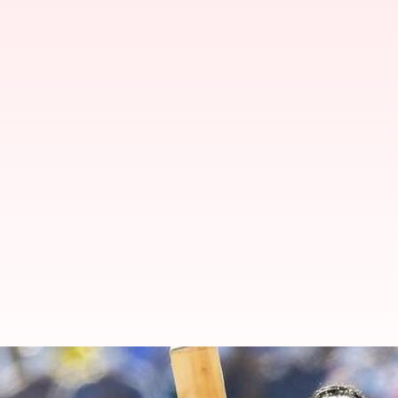
టెస్టుల్లో ధనంజయ డి సిల్వా అద్భుత