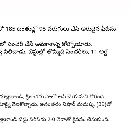
185 బంతుల్లో 98 పరుగులు చేసి అరుదైన ఫీట్‌ను
ుటీలో సెంచరీ చేసే అవకాశాన్ని కోల్పోయాడు.
ిలిచాడు. టెస్టుల్లో తొమ్మిది సెంచరీలు, 11 అర్ధ
ంతో న్యూజిలాండ్, శ్రీలంకను ఫాలో ఆన్ చేయమని కోరింది.
్వామ్యాన్ని నెలకొల్పాడు. అనంతరం నిషాన్ మదుష్క (39)తో
జిలాండ్ టెస్టు సిరీస్‌ను 2-0 తేడాతో కైవసం చేసుకుంది.