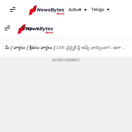
మరింత
Telugu
Telugu
హోమ్
/
వార్తలు
/
క్రీడలు వార్తలు
/
CSK: చైన్నైకి ఫ్లే ఆఫ్స్ ఛాన్సుందా?.. ఇలా జరిగితే సాధ్యమే!
ADVERTISEMENT