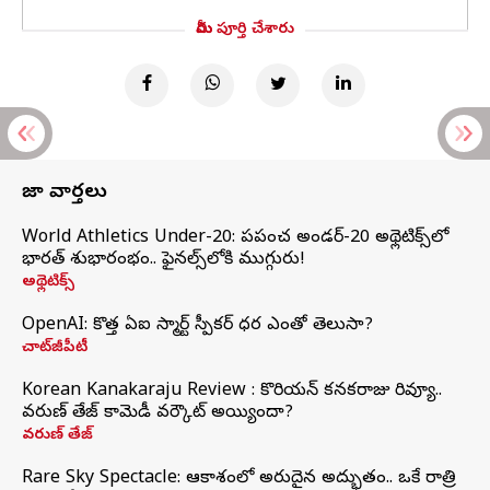
మీరు పూర్తి చేశారు
తాజా వార్తలు
World Athletics Under-20: ప్రపంచ అండర్-20 అథ్లెటిక్స్‌లో
భారత్‌ శుభారంభం.. ఫైనల్స్‌లోకి ముగ్గురు!
అథ్లెటిక్స్
OpenAI: కొత్త ఏఐ స్మార్ట్ స్పీకర్ ధర ఎంతో తెలుసా?
చాట్‌జీపీటీ
Korean Kanakaraju Review : కొరియన్ కనకరాజు రివ్యూ..
వరుణ్ తేజ్ కామెడీ వర్కౌట్ అయ్యిందా?
వరుణ్ తేజ్
Rare Sky Spectacle: ఆకాశంలో అరుదైన అద్భుతం.. ఒకే రాత్రి