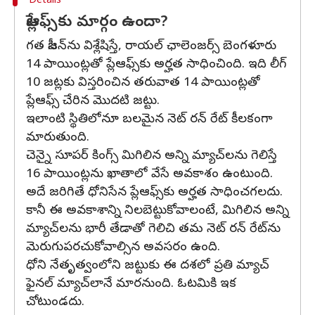
Details
ప్లేఆఫ్స్‌కు మార్గం ఉందా?
గత సీజన్‌ను విశ్లేషిస్తే, రాయల్ ఛాలెంజర్స్ బెంగళూరు
14 పాయింట్లతో ప్లేఆఫ్స్‌కు అర్హత సాధించింది. ఇది లీగ్
10 జట్లకు విస్తరించిన తరువాత 14 పాయింట్లతో
ప్లేఆఫ్స్ చేరిన మొదటి జట్టు.
ఇలాంటి స్థితిలోనూ బలమైన నెట్ రన్ రేట్ కీలకంగా
మారుతుంది.
చెన్నై సూపర్ కింగ్స్ మిగిలిన అన్ని మ్యాచ్‌లను గెలిస్తే
16 పాయింట్లను ఖాతాలో వేసే అవకాశం ఉంటుంది.
అదే జరిగితే ధోనిసేన ప్లేఆఫ్స్‌కు అర్హత సాధించగలదు.
కానీ ఈ అవకాశాన్ని నిలబెట్టుకోవాలంటే, మిగిలిన అన్ని
మ్యాచ్‌లను భారీ తేడాతో గెలిచి తమ నెట్ రన్ రేట్‌ను
మెరుగుపరచుకోవాల్సిన అవసరం ఉంది.
ధోని నేతృత్వంలోని జట్టుకు ఈ దశలో ప్రతి మ్యాచ్
ఫైనల్‌ మ్యాచ్‌లానే మారనుంది. ఓటమికి ఇక
చోటుండదు.