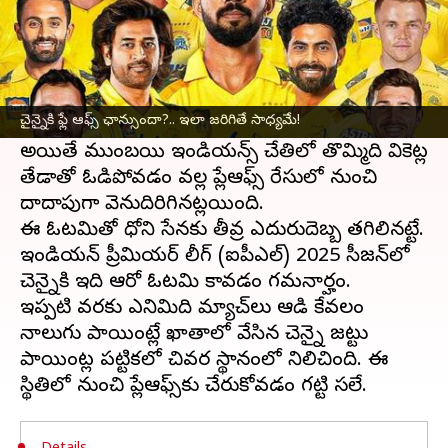
ఈ వార్తాకథనం ఏంటి
వాంఖడే స్టేడియంలో జరిగిన అత్యంత కీలకమైన
మ్యాచ్‌లో
చైన్నై సూపర్ కింగ్స్
(CSK) తక్కువ
చైన్నైకి ఫ్లే ఆఫ్స్ ఛాన్సుందా?.. ఇలా జరిగితే సాధ్యమే!
పర్సెంటేజ్ ఆశలతో మైదానంలోకి దిగింది.
అయితే ముంబయి ఇండియన్స్ చేతిలో తొమ్మిది వికెట్ల
తేడాతో ఓడిపోవడం వల్ల ప్లేఆఫ్స్ రేసులో నుంచి
దాదాపుగా వెనుదిరిగినట్లయింది.
ఈ ఓటమితో ధోని సేనకు తీవ్ర ఎదురుదెబ్బ తగిలినట్టే.
ఇండియన్ ప్రీమియర్ లీగ్ (ఐపీఎల్) 2025 సీజన్‌లో
చెన్నైకి ఇది ఆరో ఓటమి కావడం గమనార్హం.
ఇప్పటి వరకు ఎనిమిది మ్యాచ్‌లు ఆడి కేవలం
నాలుగు పాయింట్లే ఖాతాలో వేసిన చెన్నై జట్టు
పాయింట్ల పట్టికలో చివర స్థానంలో నిలిచింది. ఈ