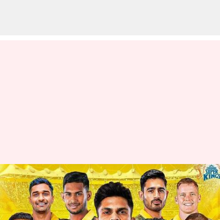
CSK: చైన్నైకి ఫ్లే ఆఫ్స్ ఛాన్సుందా?..
ఇలా జరిగితే సాధ్యమే!
వ్రాసిన వారు
Apr 21, 2025
01:49 pm
Jayachandra Akuri