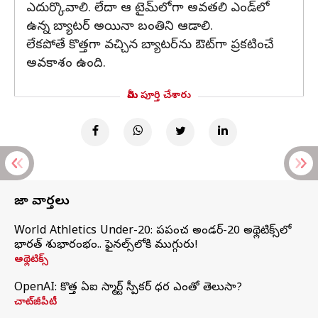
ఎదుర్కొవాలి. లేదా ఆ టైమ్‍లోగా అవతలి ఎండ్‍లో
ఉన్న బ్యాటర్ అయినా బంతిని ఆడాలి.
లేకపోతే కొత్తగా వచ్చిన బ్యాటర్‌ను ఔట్‍గా ప్రకటించే
అవకాశం ఉంది.
మీరు పూర్తి చేశారు
తాజా వార్తలు
World Athletics Under-20: ప్రపంచ అండర్-20 అథ్లెటిక్స్‌లో
భారత్‌ శుభారంభం.. ఫైనల్స్‌లోకి ముగ్గురు!
అథ్లెటిక్స్
OpenAI: కొత్త ఏఐ స్మార్ట్ స్పీకర్ ధర ఎంతో తెలుసా?
చాట్‌జీపీటీ