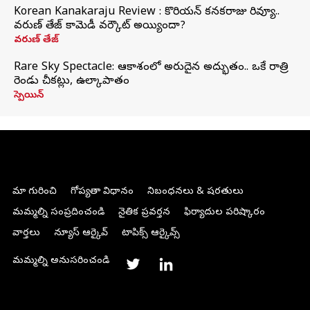
Korean Kanakaraju Review : కొరియన్ కనకరాజు రివ్యూ..
వరుణ్ తేజ్ కామెడీ వర్కౌట్ అయ్యిందా?
వరుణ్ తేజ్
Rare Sky Spectacle: ఆకాశంలో అరుదైన అద్భుతం.. ఒకే రాత్రి
రెండు చీకట్లు, ఉల్కాపాతం
స్పెయిన్
మా గురించి
గోప్యతా విధానం
నిబంధనలు & షరతులు
మమ్మల్ని సంప్రదించండి
నైతిక ప్రవర్తన
ఫిర్యాదుల పరిష్కారం
వార్తలు
న్యూస్ ఆర్కైవ్
టాపిక్స్ ఆర్కైవ్స్
మమ్మల్ని అనుసరించండి