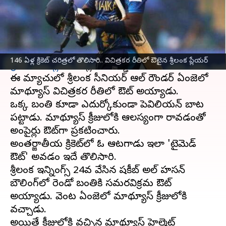
వ్రాసిన వారు
Nov 06, 2023
05:59 pm
Jayachandra Akuri
ఈ వార్తాకథనం ఏంటి
వన్డే వరల్డ్ కప్ 2023
లో భాగంగా ఇవాళ దిల్లీ వేదికగా
146 ఏళ్ల క్రికెట్ చరిత్రలో తొలిసారి.. విచిత్రకర రీతిలో ఔటైన శ్రీలంక ప్లేయర్
శ్రీలంక
,
బంగ్లాదేశ్
జట్లు తలపడ్డాయి.
ఈ మ్యాచులో శ్రీలంక సీనియర్ ఆల్ రౌండర్ ఏంజెలో
మాథ్యూస్ విచిత్రకర రీతిలో ఔట్ అయ్యాడు.
ఒక్క బంతి కూడా ఎదుర్కోకుండానే పెవిలియన్ బాట
పట్టాడు. మాథ్యూస్ క్రీజులోకి ఆలస్యంగా రావడంతో
అంపైర్లు ఔట్‌గా ప్రకటించారు.
అంతర్జాతీయ క్రికెట్‌లో ఓ ఆటగాడు ఇలా 'టైమెడ్
ఔట్' అవడం ఇదే తొలిసారి.
శ్రీలంక ఇన్నింగ్స్ 24వ వేసిన షకీబ్ అల్ హసన్
బౌలింగ్‌లో రెండో బంతికి సమరవిక్రమ ఔట్
అయ్యాడు. వెంటనే ఏంజెలో మాథ్యూస్ క్రీజులోకి
వచ్చాడు.
అయితే క్రీజులోకి వచ్చిన మాథ్యూస్ హెల్మెట్