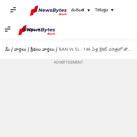
మరింత
Telugu
Telugu
హోమ్
/
వార్తలు
/
క్రీడలు వార్తలు
/
BAN Vs SL : 146 ఏళ్ల క్రికెట్ చరిత్రలో తొలిసారి.. విచిత్రకర రీతిలో ఔటైన శ్రీలంక ప్లేయర్
ADVERTISEMENT