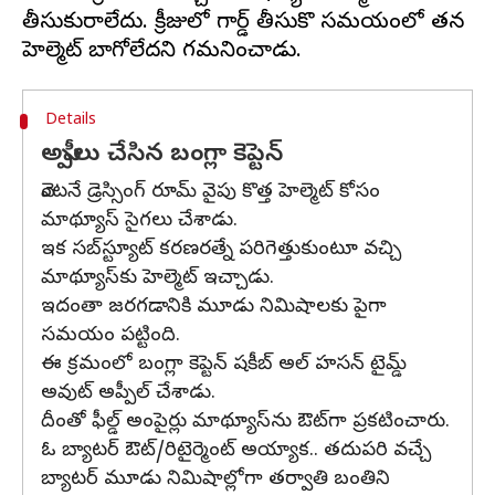
తీసుకురాలేదు. క్రీజులో గార్డ్ తీసుకొనే సమయంలో తన
Details
అప్పీలు చేసిన బంగ్లా కెప్టెన్
వెంటనే డ్రెస్సింగ్ రూమ్ వైపు కొత్త హెల్మెట్ కోసం
మాథ్యూస్ సైగలు చేశాడు.
ఇక సబ్‌స్ట్యూట్ కరణరత్నే పరిగెత్తుకుంటూ వచ్చి
మాథ్యూస్‌కు హెల్మెట్ ఇచ్చాడు.
ఇదంతా జరగడానికి మూడు నిమిషాలకు పైగా
సమయం పట్టింది.
ఈ క్రమంలో బంగ్లా కెప్టెన్ షకీబ్ అల్ హసన్ టైమ్డ్
అవుట్ అప్పీల్ చేశాడు.
దీంతో ఫీల్డ్ అంపైర్లు మాథ్యూస్‌ను ఔట్‌గా ప్రకటించారు.
ఓ బ్యాటర్ ఔట్/రిటైర్మెంట్ అయ్యాక.. తదుపరి వచ్చే
బ్యాటర్ మూడు నిమిషాల్లోగా తర్వాతి బంతిని