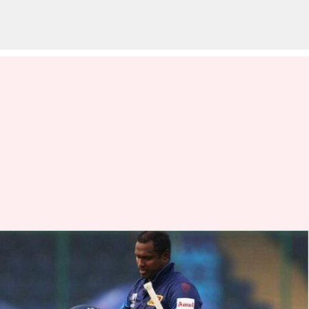
BAN Vs SL : 146 ఏళ్ల క్రికెట్
చరిత్రలో తొలిసారి.. విచిత్రకర రీతిలో
ఔటైన శ్రీలంక ప్లేయర్