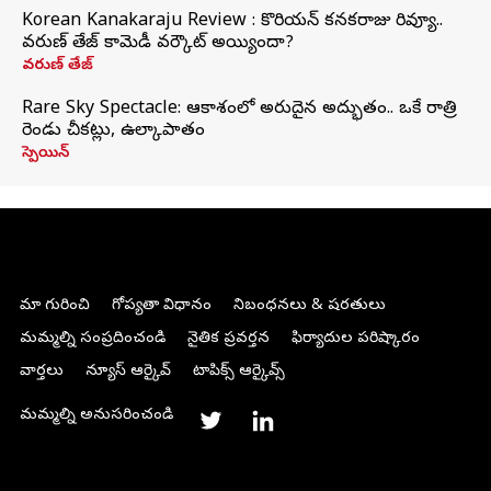
Korean Kanakaraju Review : కొరియన్ కనకరాజు రివ్యూ..
వరుణ్ తేజ్ కామెడీ వర్కౌట్ అయ్యిందా?
వరుణ్ తేజ్
Rare Sky Spectacle: ఆకాశంలో అరుదైన అద్భుతం.. ఒకే రాత్రి
రెండు చీకట్లు, ఉల్కాపాతం
స్పెయిన్
మా గురించి
గోప్యతా విధానం
నిబంధనలు & షరతులు
మమ్మల్ని సంప్రదించండి
నైతిక ప్రవర్తన
ఫిర్యాదుల పరిష్కారం
వార్తలు
న్యూస్ ఆర్కైవ్
టాపిక్స్ ఆర్కైవ్స్
మమ్మల్ని అనుసరించండి