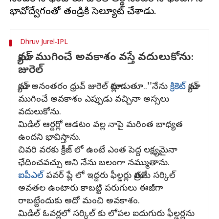
Dhruv Jurel-IPL
మ్యాచ్ ముగించే అవకాశం వస్తే వదులుకోను:
జురెల్
మ్యాచ్ అనంతరం ధ్రువ్ జురెల్ మాట్లాడుతూ..''నేను
క్రికెట్​
మ్యాచ్
ముగించే అవకాశం ఎప్పుడు వచ్చినా అస్సలు
వదులుకోను.
మిడిల్ ఆర్డర్లో ఆడటం వల్ల నాపై మరింత బాధ్యత
ఉందని భావిస్తాను.
చివరి వరకు క్రీజ్ లో ఉంటే ఎంత పెద్ద లక్ష్యమైనా
ఛేదించవచ్చు అని నేను బలంగా నమ్ముతాను.
ఐపీఎల్​
పవర్ ప్లే లో ఇద్దరు ఫీల్డర్లు మాత్రమే సర్కిల్
అవతల ఉంటారు కాబట్టి పరుగులు ఈజీగా
రాబట్టేందుకు అదో మంచి అవకాశం.
మిడిల్ ఓవర్లలో సర్కిల్ కు లోపల ఐదుగురు ఫీల్డర్లను