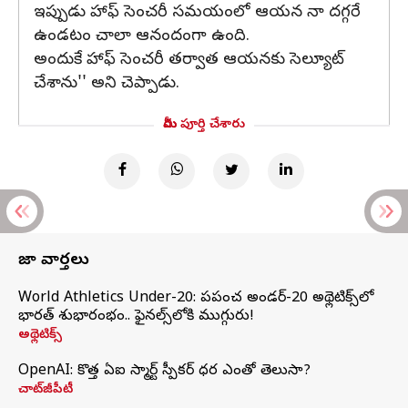
ఇప్పుడు హాఫ్ సెంచరీ సమయంలో ఆయన నా దగ్గరే
ఉండటం చాలా ఆనందంగా ఉంది.
అందుకే హాఫ్ సెంచరీ తర్వాత ఆయనకు సెల్యూట్
చేశాను'' అని చెప్పాడు.
మీరు పూర్తి చేశారు
తాజా వార్తలు
World Athletics Under-20: ప్రపంచ అండర్-20 అథ్లెటిక్స్‌లో
భారత్‌ శుభారంభం.. ఫైనల్స్‌లోకి ముగ్గురు!
అథ్లెటిక్స్
OpenAI: కొత్త ఏఐ స్మార్ట్ స్పీకర్ ధర ఎంతో తెలుసా?
చాట్‌జీపీటీ