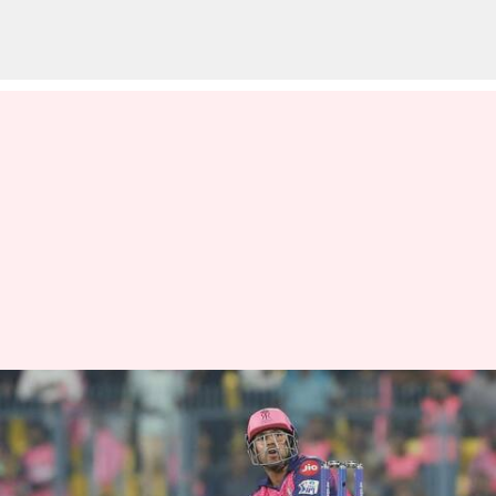
IPL 2024- RR Team-Dhruv
Jurel: ఐపీఎల్ లో దూసుకుపోతున్న
ఆర్ ఆర్ జట్టు..నాన్నకే సెల్యూట్