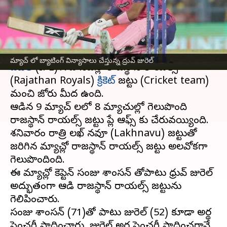
చేశా: ధ్రువ్ జురెల్
వ్రాసిన వారు
Apr 28, 2024
02:56 pm
Stalin
ఈ వార్తాకథనం ఏంటి
మ్యాచ్​ లో బ్యాటింగ్​ విన్యాసాలు చేస్తున్న ద్రువ్​ జురెల్
ఐపీఎల్
(IPL)17వ సీజన్లో రాజస్థాన్ రాయల్స్
(Rajathan Royals)
క్రికెట్
జట్టు (Cricket team)
మంచి జోరు మీద ఉంది.
ఆడిన 9 మ్యాచ్ లలో 8 మ్యాచుల్లో గెలుపొంది
రాజస్థాన్ రాయల్స్ జట్టు ప్లే ఆఫ్స్ కు చేరువయ్యింది.
శనివారం రాత్రి లఖ్ నవూ (Lakhnavu) జట్టుతో
జరిగిన మ్యాచ్లో రాజస్థాన్ రాయల్స్ జట్టు అలవోకగా
గెలుపొందింది.
ఈ మ్యాచ్లో కెప్టెన్ సంజు శాంసన్ తోపాటు ధ్రువ్ జురెల్
అద్భుతంగా ఆడి రాజస్థాన్ రాయల్స్ జట్టును
గెలిపించారు.
సంజు శాంసన్ (71)తో పాటు జురెల్ (52) కూడా అర్థ
సెంచరీ సాధించారు. జురెల్ అర్థ సెంచరీ సాధించగానే