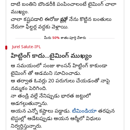
దాటి బంతిని బౌండరీకి పంపించాలంటే టైమింగ్ చాలా
ముఖ్యం.
చాలా కష్టపడాలి ఈరోజు మ్యాచ్లో నేను కొట్టిన బంతులు
నేరుగా ఫీల్డర్ల వద్దకు వెళ్లాయి.
మీరు
50%
శాతం పూర్తి చేశారు
Jurel Salute-IPL
హిట్టింగ్​ కాదు...టైమింగ్​ ముఖ్యం
ఆ సమయంలో సంజు శాంసన్ హిట్టింగ్ కాకుండా
టైమింగ్ తో ఆడమని సూచించాడు.
ఆ తర్వాత ఓవర్లు 20 పరుగులు చేయడంతో నాపై
నమ్మకం పెరిగింది.
నా తండ్రి వల్లే నేనిప్పుడు భారత జట్టులో
ఆడగల్గుతున్నాను.
ఆయన ఎన్నో కష్టాలు పడ్డాడు.
టీమిండియా
తరఫున
టెస్టుల్లో ఆడేటప్పుడు ఆయన ఆర్మీలో విధులు
నిర్వర్తిస్తున్నారు.