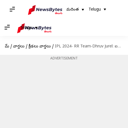
మరింత
Telugu
Telugu
హోమ్
/
వార్తలు
/
క్రీడలు వార్తలు
/
IPL 2024- RR Team-Dhruv Jurel: ఐపీఎల్ లో దూసుకుపోతున్న ఆర్ ఆర్ జట్టు..నాన్నకే సెల్యూట్ చేశా: ధ్రువ్ జురెల్
ADVERTISEMENT