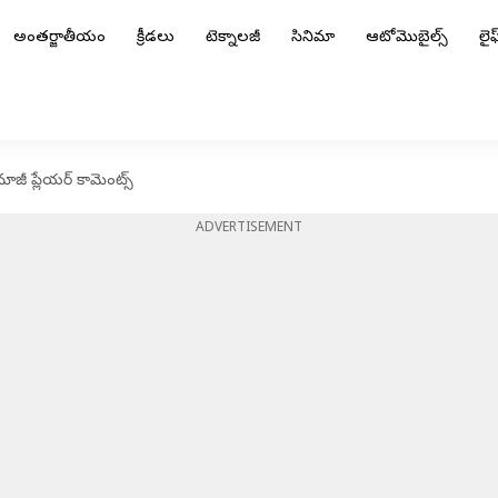
అంతర్జాతీయం
క్రీడలు
టెక్నాలజీ
సినిమా
ఆటోమొబైల్స్
లైఫ్
జీ ప్లేయర్ కామెంట్స్
ADVERTISEMENT