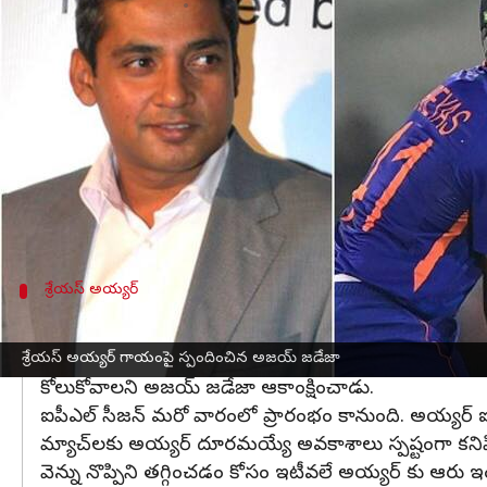
వ్రాసిన వారు
Mar 25, 2023
11:57 am
Jayachandra Akuri
ఈ వార్తాకథనం ఏంటి
టీమిండియా స్టార్ బ్యాటర్
శ్రేయాస్ అయ్యర్
వెన్ను సంబంధ
టెస్టులో సభ్యుడిగా ఉన్నప్పటికీ బ్యాటింగ్‌కు దిగలేదు.
సర్జరీ జరిగితే 6-7 నెలల పాటు విశ్రాంతి తీసుకోవాల్
దీనిపై తాజాగా టీమిండియా మాజీ ప్లేయర్ అజయ్ జడేజా ఆస
శ్రేయస్ అయ్యర్
శ్రేయస్ అయ్యర్ త్వరగా కోలుకోవాలి
బ్యాట్‌మెన్స్ కు కూడా వెన్ను శస్త్ర చికిత్సలు జరగడం 
శ్రేయస్ అయ్యర్ గాయంపై స్పందించిన అజయ్ జడేజా
కోలుకోవాలని అజయ్ జడేజా ఆకాంక్షించాడు.
ఐపీఎల్ సీజన్ మరో వారంలో ప్రారంభం కానుంది. అయ్యర్ ఐపీ
మ్యాచ్‌లకు అయ్యర్ దూరమయ్యే అవకాశాలు స్పష్టంగా కనిపి
వెన్ను నొప్పిని తగ్గించడం కోసం ఇటీవలే అయ్యర్ కు ఆరు ఇంజెక్