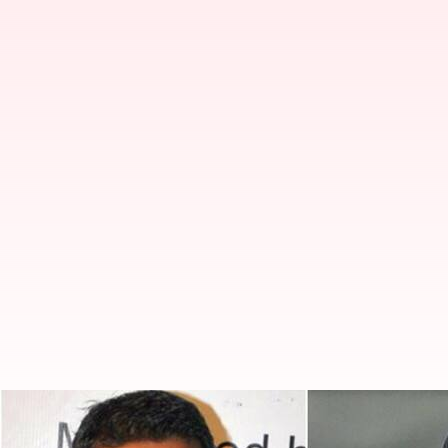
శ్రేయస్ అయ్యర్ గాయంపై టీమిండియా మా