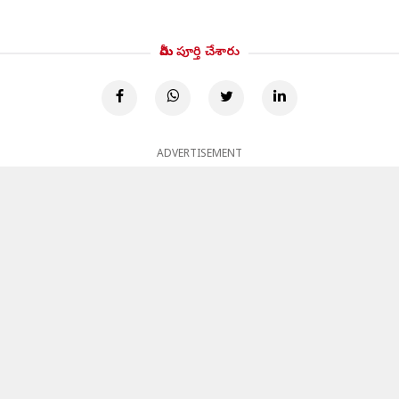
మీరు పూర్తి చేశారు
ADVERTISEMENT