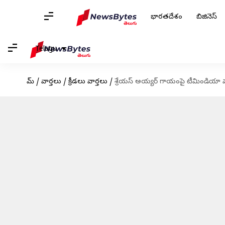
భారతదేశం
బిజినెస్
Telugu
హోమ్
/
వార్తలు
/
క్రీడలు వార్తలు
/
శ్రేయస్ అయ్యర్ గాయంపై టీమిండియా మా