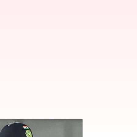
జీ ప్లేయర్ కామెంట్స్