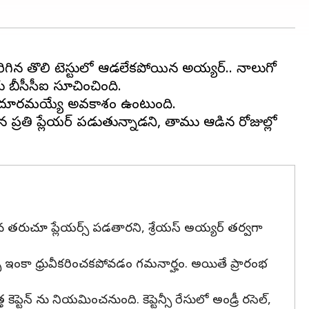
ిగిన తొలి టెస్టులో ఆడలేకపోయిన అయ్యర్.. నాలుగో
కు బీసీసీఐ సూచించింది.
య్యర్ దూరమయ్యే అవకాశం ఉంటుంది.
న ప్రతి ప్లేయర్ పడుతున్నాడని, తాము ఆడిన రోజుల్లో
ీన తరుచూ ప్లేయర్స్ పడతారని, శ్రేయస్ అయ్యర్ తర్వగా
్స్ ఇంకా ధ్రువీకరించకపోవడం గమనార్హం. అయితే ప్రారంభ
కెప్టెన్ ను నియమించనుంది. కెప్టెన్సీ రేసులో అండ్రీ రసెల్,