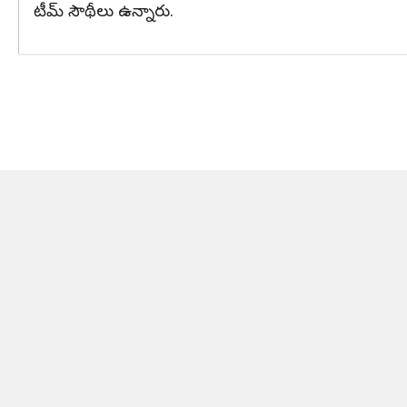
టీమ్ సౌథీలు ఉన్నారు.