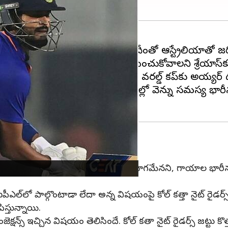
ిత సమస్యతో భాదపడుతున్నాడు. దీంతో ఆస్ట్రేలియాతో జర
 దీంతో వెన్నుముక సమస్యకు సర్జరీ చేయించుకోవాలని శ్రేయాస్‌
సి ఉంటుంది. అదే జరిగితే ఐపీఎల్, 2023 వరల్డ్ కప్‌కు అ
క్తికర కామెంట్స్ చేశాడు. ఈ రోజుల్లో వెన్ను సమస్య భారీ
అశ్చర్యకరంగా ఉందని, అయితే ఇదంతా ఆటలో భాగమేనని, గాయాల భార
ఎల్‌లో పాల్గొంటాడా లేదా అన్న విషయంపై కోల్ కత్తా నైట్ రైడర
స్తున్నాయి.
షన్స్ ఇచ్చిన విషయం తెలిసిందే. కోల్ కతా నైట్ రైడర్స్ జట్టు కొత్త 