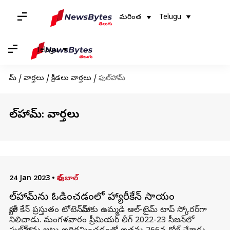
మరింత
Telugu
Telugu
హోమ్
/
వార్తలు
/
క్రీడలు వార్తలు
/
ఫుల్‌హామ్
ఫుల్‌హామ్: వార్తలు
24 Jan 2023
•
ఫుట్ బాల్
ఫుల్‌హామ్‌ను ఓడించడంలో హ్యారీకేన్ సాయం
హ్యారీ కేన్ ప్రస్తుతం టోటెన్‌హామ్‌కు ఉమ్మడి ఆల్-టైమ్ టాప్ స్కోరర్‌గా
నిలిచాడు. మంగళవారం ప్రీమియర్ లీగ్ 2022-23 సీజన్‌లో