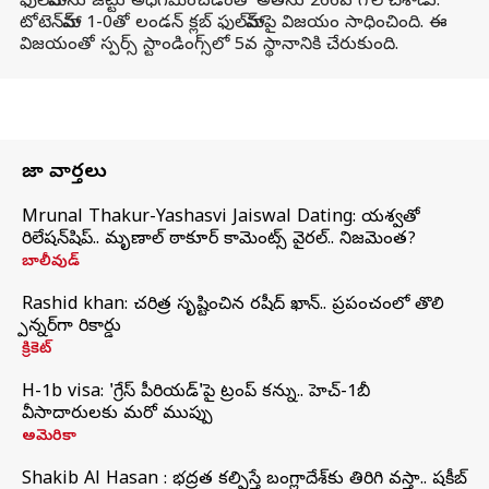
ఫుల్‌హామ్‌ను జట్టు అధిగమించడంతో అతను 266వ గోల్ చేశాడు.
టోటెన్‌హామ్ 1-0తో లండన్ క్లబ్ ఫుల్‌హామ్‌పై విజయం సాధించింది. ఈ
విజయంతో స్పర్స్ స్టాండింగ్స్‌లో 5వ స్థానానికి చేరుకుంది.
తాజా వార్తలు
Mrunal Thakur-Yashasvi Jaiswal Dating: యశస్వితో
రిలేషన్‌షిప్.. మృణాల్ ఠాకూర్ కామెంట్స్ వైరల్.. నిజమెంత?
బాలీవుడ్
Rashid khan: చరిత్ర సృష్టించిన రషీద్ ఖాన్.. ప్రపంచంలో తొలి
స్పిన్నర్‌గా రికార్డు
క్రికెట్
H-1b visa: 'గ్రేస్‌ పీరియడ్‌'పై ట్రంప్‌ కన్ను.. హెచ్‌-1బీ
వీసాదారులకు మరో ముప్పు
అమెరికా
Shakib Al Hasan : భద్రత కల్పిస్తే బంగ్లాదేశ్‌కు తిరిగి వస్తా.. షకీబ్