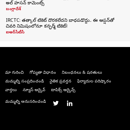
అల్ హసన్ కామెంట్స్
బంగ్లాదేశ్
IRCTC: తత్కాల్ టికెట్ దొరకలేదని బాధపడొద్దు.. ఈ ఆప్షన్‌తో
చివరి నిమిషంలోనూ కన్ఫర్మ్ టికెట్!
ఐఆర్‌సీటీసీ
మా గురించి
గోప్యతా విధానం
నిబంధనలు & షరతులు
మమ్మల్ని సంప్రదించండి
నైతిక ప్రవర్తన
ఫిర్యాదుల పరిష్కారం
వార్తలు
న్యూస్ ఆర్కైవ్
టాపిక్స్ ఆర్కైవ్స్
మమ్మల్ని అనుసరించండి