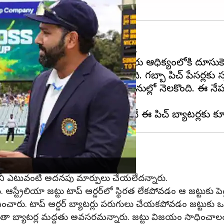
లోని ప్రసిద్ధ గబ్బా మైదానంలో జరుగనుంది.
ే. ఈ మ్యాచ్ విజయం ఎవరిదైతే వారు ఆధిక్యంలోకి దూసుకెళ
ించి, సిరీస్‌ను కైవసం చేసుకుంది. గబ్బా పిచ్ పేసర్లకు స
తుంది అన్న ఉత్కంఠ అభిమానుల్లో నెలకొంది. ఈ నేపథ్యంలో
ని, కానీ ఎటువంటి అదనపు మార్పులు చేయలేదన్నారు.
నారు. ఆస్ట్రేలియా జట్టు టాప్ ఆర్డర్‌లో స్థిరత లేకపోవడం ఆ జట్టుకు
ందించారు. టాప్ ఆర్డర్ బ్యాటర్లు పరుగులు చేయకపోవడం జట్టుకు ఒత
ిగతా బ్యాటర్ల మద్దతు అవసరమన్నారు. జట్టు విజయం సాధించాలంటే ట