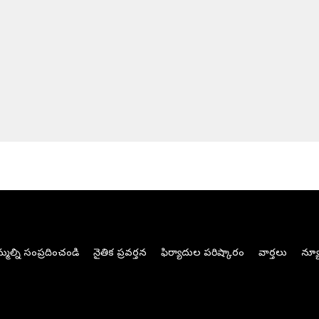
మల్ని సంప్రదించండి
నైతిక ప్రవర్తన
ఫిర్యాదుల పరిష్కారం
వార్తలు
న్యూ