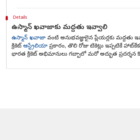
Details
ఉస్మాన్ ఖవాజాకు మద్దతు ఇవ్వాలి
ఉస్మాన్ ఖవాజా
వంటి అనుభవజ్ఞులైన ప్లేయర్లకు మద్దతు ఇ
క్రికెట్
ఆస్ట్రేలియా
ప్రకారం, తొలి రోజు టికెట్లు ఇప్పటికే హాట్‌కే
భారత క్రికెట్ అభిమానులు గబ్బాలో మరో అద్భుత ప్రదర్శన 