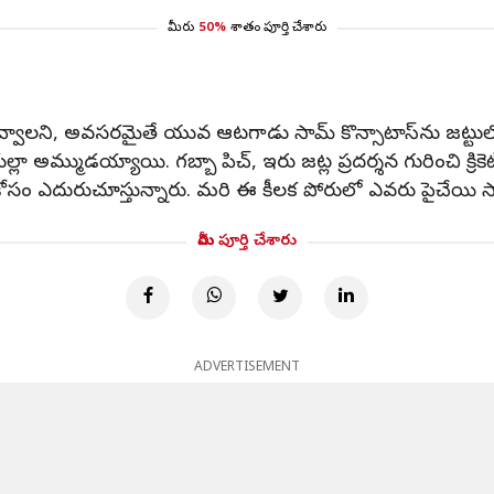
మీరు
50%
శాతం పూర్తి చేశారు
వ్వాలని, అవసరమైతే యువ ఆటగాడు సామ్ కొన్సాటాస్‌ను జట్టులో
కుల్లా అమ్ముడయ్యాయి. గబ్బా పిచ్‌, ఇరు జట్ల ప్రదర్శన గురించి క్రికెట్ 
కోసం ఎదురుచూస్తున్నారు. మరి ఈ కీలక పోరులో ఎవరు పైచేయి సాధ
మీరు పూర్తి చేశారు
ADVERTISEMENT