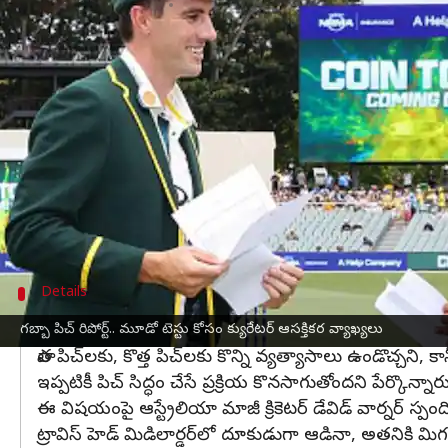
వ్రాసిన వారు
Dec 11, 2024
03:38 pm
Jayachandra Akuri
ఈ వార్తాకథనం ఏంటి
బోర్డర్ - గావస్కర్ ట్రోఫీ సిరీస్‌లో మూడో టెస్టు బ్రిస్బేన్‌
ప్రస్తుతం సిరీస్ 1-1 సమంతో నిలిచిన విషయం తెలిసింద
గత పర్యటనలో
టీమిండియా
గబ్బాలో అద్భుత విజయం సాధ
ఈసారి పిచ్ ఎలా ఉంటుంది, ఎవరి కోసం అనుకూలంగా మారు
వ్యాఖ్యలు చేశారు.
Details
పిచ్‌ ను సిద్ధం చేసే ప్రక్రియ కొనసాగుతోంది
గబ్బా పిచ్ రిపోర్ట్.. మూడో టెస్టు కోసం క్యురేటర్‌ ఆసక్తికర వ్యాఖ్యలు
పాత పిచ్‌లకు, కొత్త పిచ్‌లకు కొన్ని వ్యత్యాసాలు ఉండొచ్చ
ఇప్పటికీ పిచ్‌ సిద్ధం చేసే ప్రక్రియ కొనసాగుతోందని పేర్కొన్
ఈ విషయంపై ఆస్ట్రేలియా మాజీ క్రికెటర్ డేవిడ్ వార్నర్ స్ప
ట్రావిస్ హెడ్ మిడిలార్డర్‌లో దూకుడుగా ఆడినా, అతనికి మ