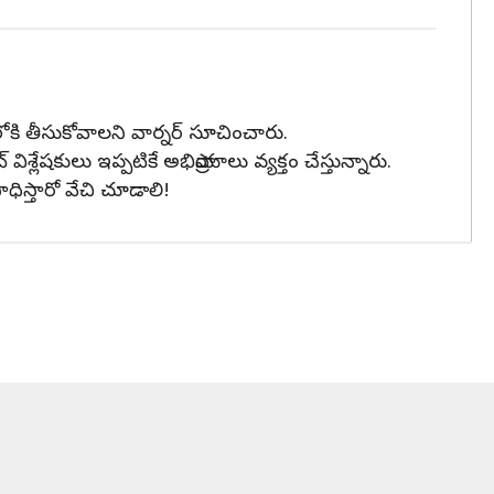
కి తీసుకోవాలని వార్నర్ సూచించారు.
విశ్లేషకులు ఇప్పటికే అభిప్రాయాలు వ్యక్తం చేస్తున్నారు.
ిస్తారో వేచి చూడాలి!