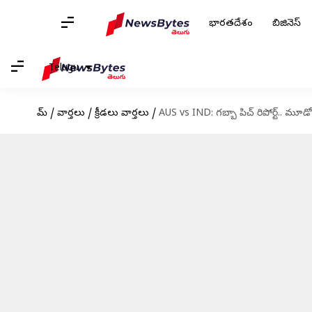
భారతదేశం
బిజినెస్
Telugu
హోమ్
/
వార్తలు
/
క్రీడలు వార్తలు
/
AUS vs IND: గబ్బా పిచ్ రిపోర్ట్.. మూడో 