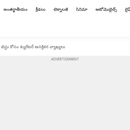
అంతర్జాతీయం
క్రీడలు
టెక్నాలజీ
సినిమా
ఆటోమొబైల్స్
లైఫ్
టెస్టు కోసం క్యురేటర్‌ ఆసక్తికర వ్యాఖ్యలు
ADVERTISEMENT