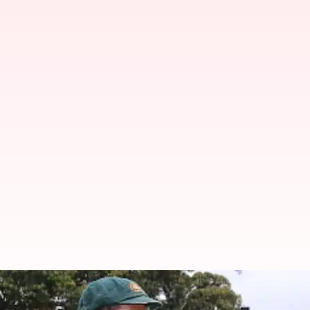
AUS vs IND: గబ్బా పిచ్ రిపోర్ట్.. మూడో