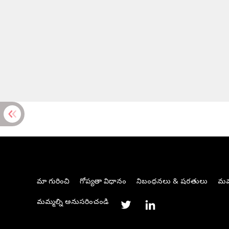
మా గురించి
గోప్యతా విధానం
నిబంధనలు & షరతులు
మమ్
మమ్మల్ని అనుసరించండి