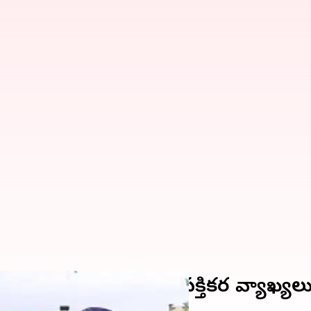
 టెస్టు కోసం క్యురేటర్‌ ఆసక్తికర వ్యాఖ్యల