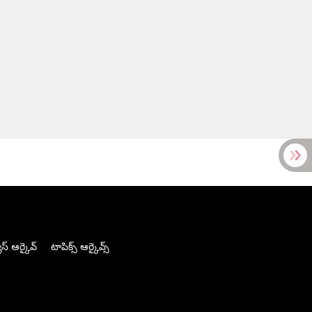
స్ ఆర్కైవ్
టాపిక్స్ ఆర్కైవ్స్