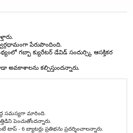
్తారు.
్వర్గధామంగా పేరుపొందింది.
 గబ్బా క్యురేటర్ డేవిడ్ సందుర్స్కి ఆసక్తికర
 పెద్ద సమస్యగా మారింది.
్తిడిని పెంచుతోందన్నారు.
ాప్ - 6 బ్యాటర్లు ప్రతిభను ప్రదర్శించాలన్నారు.