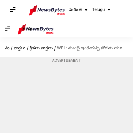
మరింత
Telugu
Telugu
హోమ్
/
వార్తలు
/
క్రీడలు వార్తలు
/
WPL: ముంబై ఇండియన్స్‌ జోరుకు యూపీ వారియర్స్ కు బ్రేకులు వేసేనా..?
ADVERTISEMENT