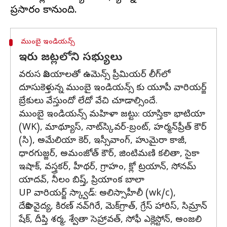
ముంబై ఇండియన్స్
ఇరు జట్లలోని సభ్యులు
వరుస విజయాలతో ఉమెన్స్ ప్రీమియర్ లీగ్‌లో
దూసుకెళ్తున్న ముంబై ఇండియన్స్ కు యూపీ వారియర్జ్
బ్రేకులు వేస్తుందో లేదో వేచి చూడాల్సిందే.
ముంబై ఇండియన్స్ మహిళా జట్టు: యాస్తికా భాటియా
(WK), మాథ్యూస్, నాట్‌స్కివర్-బ్రంట్, హర్మన్‌ప్రీత్ కౌర్
(సి), అమేలియా కెర్, ఇస్సీవాంగ్, హుమైరా కాజీ,
ధారగుజ్జర్, అమంజోత్ కౌర్, జింటిమణి కలితా, సైకా
ఇషాక్, వస్త్రకర్, హీథర్, గ్రాహం, క్లో ట్రయాన్, సోనమ్
యాదవ్, నీలం బిష్త్, ప్రియాంక బాలా
UP వారియర్జ్ స్క్వాడ్: అలిస్సాహీలీ (wk/c),
దేవికావైద్య, కిరణ్ నవ్‌గిరే, మెక్‌గ్రాత్, గ్రేస్ హారిస్, సిమ్రాన్
షేక్, దీప్తి శర్మ, శ్వేతా సెహ్రావత్, సోఫీ ఎక్లెస్టోన్, అంజలి