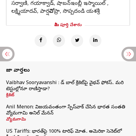
సర్వాణి, గయాక్వాడ్, షాబన్‌ఇంబ్లీ ఇస్మాయిల్ ,
లక్ష్మియాదవ్, పార్షవిచోప్రా, సొప్పదండి యశశ్రీ
మీరు పూర్తి చేశారు
తాజా వార్తలు
Vaibhav Sooryavanshi : రెడ్ బాల్ క్రికెట్‌పై వైభవ్ ఫోకస్.. మరి
టెస్టుల్లోనూ రాణిస్తాడా?
క్రికెట్
Anil Menon: విజయవంతంగా స్పేస్‌వాక్‌ చేసిన భారత సంతతి
వ్యోమగామి అనిల్‌ మేనన్
వ్యోమగామి
US Tariffs: భారత్‌పై 100% టారిఫ్‌ మోత.. అమెరికా సెనెట్‌లో