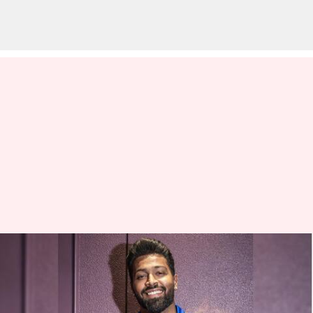
Hardik Pandya: మళ్లీ గాయపడిన
హార్దిక్ పాండ్యా? ఐపీఎల్ కి
దూరమయ్యే అవకాశం..