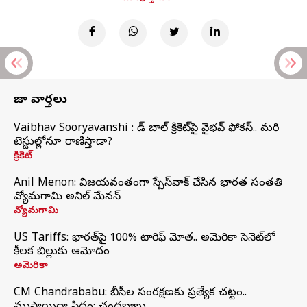
తాజా వార్తలు
Vaibhav Sooryavanshi : రెడ్ బాల్ క్రికెట్‌పై వైభవ్ ఫోకస్.. మరి
టెస్టుల్లోనూ రాణిస్తాడా?
క్రికెట్
Anil Menon: విజయవంతంగా స్పేస్‌వాక్‌ చేసిన భారత సంతతి
వ్యోమగామి అనిల్‌ మేనన్
వ్యోమగామి
US Tariffs: భారత్‌పై 100% టారిఫ్‌ మోత.. అమెరికా సెనెట్‌లో
కీలక బిల్లుకు ఆమోదం
అమెరికా
CM Chandrababu: బీసీల సంరక్షణకు ప్రత్యేక చట్టం..