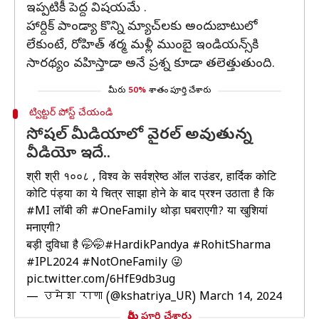
ఇప్పటికీ పెద్ద విషయమే .
హార్దిక్ పాండ్యా కొన్ని మ్యాచ్‌లకు అందుబాటులో
లేకుంటే, రోహిత్ శర్మ మళ్లీ ముంబై ఇండియన్స్‌కి
సారథ్యం వహిస్తాడా అనే ప్రశ్న కూడా తలెత్తుతుంది.
మీరు
50%
శాతం పూర్తి చేశారు
ట్విట్టర్ పోస్ట్ చేయండి
సోషల్ మీడియాలో వైరల్‌ అవుతున్న
వీడియో ఇదే..
श्री श्री १००८ , विश्व के सर्वश्रेष्ठ ऑल राउंडर, हार्दिक कोटि
कोटि पंड्या का ये चित्र साझा होने के बाद प्रश्न उठाता है कि
#MI
लॉबी की
#OneFamily
थोड़ा घबराएगी? या खुशियां
मनाएगी?
बड़ी दुविधा है 🤭🤭
#HardikPandya
#RohitSharma
#IPL2024
#NotOneFamily
😜
pic.twitter.com/6HfE9db3ug
— उमेश राणा (@kshatriya_UR)
March 14, 2024
మీరు పూర్తి చేశారు