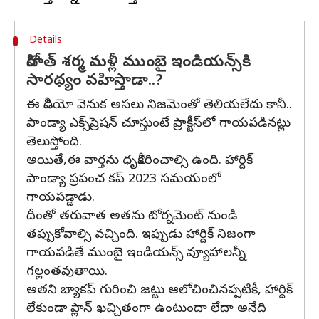
Details
రోహిత్ శర్మ మళ్లీ ముంబై ఇండియన్స్‌కి
సారథ్యం వహిస్తాడా..?
ఈ వీడియో వెనుక అసలు నిజమెంతో తెలియలేదు కానీ..
పాండ్యా ఎక్స్‌ప్రెషన్‌ చూస్తుంటే ప్రాక్టీస్‌లో గాయపడినట్లు
తెలుస్తోంది.
అయితే,ఈ వార్తను ధృవీకరించాల్సి ఉంది. హార్దిక్
పాండ్యా ప్రపంచ కప్ 2023 సమయంలో
గాయపడ్డాడు.
దీంతో తరువాత అతను టోర్నమెంట్ నుండి
తప్పుకోవాల్సి వచ్చింది. ఇప్పుడు హార్దిక్ నిజంగా
గాయపడితే ముంబై ఇండియన్స్ వ్యూహాలన్నీ
గల్లంతవుతాయి.
అతని బ్యాకప్ గురించి జట్టు ఆలోచించినప్పటికీ, హార్దిక్
లేకుండా ప్లాన్ ఖచ్చితంగా ఉంటుందా లేదా అనేది