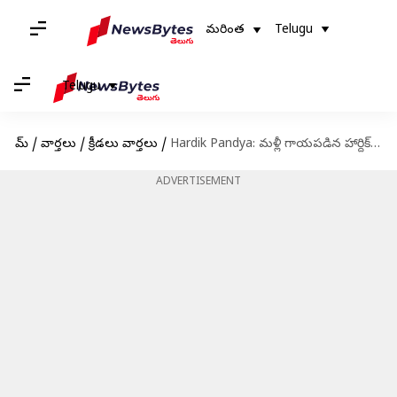
మరింత
Telugu
Telugu
హోమ్
/
వార్తలు
/
క్రీడలు వార్తలు
/
Hardik Pandya: మళ్లీ గాయపడిన హార్దిక్ పాండ్యా? ఐపీఎల్ కి దూరమయ్యే అవకాశం..
ADVERTISEMENT