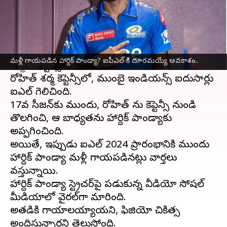
వ్రాసిన వారు
Mar 15, 2024
04:56 pm
Sirish Praharaju
ఈ వార్తాకథనం ఏంటి
ఐపీఎల్
2024కి ముందు,ముంబై ఇండియన్స్
రోహిత్
మళ్లీ గాయపడిన హార్దిక్ పాండ్యా? ఐపీఎల్ కి దూరమయ్యే అవకాశం..
శర్మ
ను కెప్టెన్సీ నుండి తొలగించిన విషయం తెలిసిందే.
రోహిత్ శర్మ కెప్టెన్సీలో, ముంబై ఇండియన్స్ ఐదుసార్లు
ఐపీఎల్ గెలిచింది.
17వ సీజన్‌కు ముందు, రోహిత్ ను కెప్టెన్సీ నుండి
తొలగించి, ఆ బాధ్యతను హార్దిక్ పాండ్యాకు
అప్పగించింది.
అయితే, ఇప్పుడు ఐపీఎల్ 2024 ప్రారంభానికి ముందు
హార్దిక్ పాండ్యా మళ్లీ గాయపడినట్లు వార్తలు
వస్తున్నాయి.
హార్దిక్ పాండ్యా స్ట్రెచర్‌పై పడుకున్న వీడియో సోషల్
మీడియాలో వైరల్‌గా మారింది.
అతడికి గాయాలయ్యాయని, ఫిజియో చికిత్స