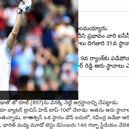
బ్యాటర్లు పెద్ద స్కోర్లు చేయడంలో విఫలమయ్యారు.
చనాలను అందుకోలేకపోయారు, దీని ప్రభావం వారి ఐసీసీ టెస్టు
నం దక్కించుకోలేకపోయాడు. ఆరు స్థానాలు దిగజారి 31వ స్థానా
లిచాడు.
ిషభ్ పంత్ మూడు స్థానాలు దిగజారి 9వ ర్యాంక్‌కు పడిప
టు
ాతో జో రూట్ (897)ను వెనక్కి నెట్టి అగ్రస్థానాన్ని చేపట్టాడు.
ియా బ్యాటర్ ట్రావిస్ హెడ్ టాప్-10లో చేరాడు. అతను ఆరు స్థానా
సాగుతున్నాడు, కాగా అశ్విన్ ఒక స్థానం డౌన్‌ ఐదులో, రవీంద్ర జడేజా ఆ
్, భారత్ మధ్య మూడో టెస్టు డిసెంబరు 14న గబ్బా స్టేడియం వేదికగ