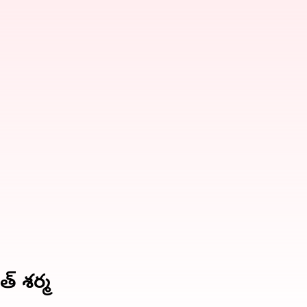
త్ శర్మ