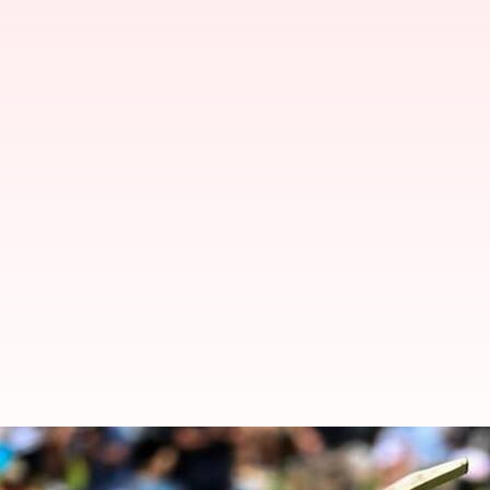
ICC Test Rankings: ఐసీసీ టెస్టు ర్యాంక