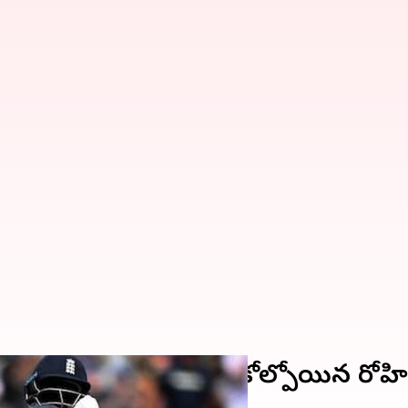
ింగ్స్‌.. టాప్‌-30లో చోటు కోల్పోయిన రోహి