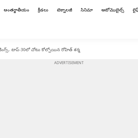
అంతర్జాతీయం
క్రీడలు
టెక్నాలజీ
సినిమా
ఆటోమొబైల్స్
లైఫ్
ంగ్స్‌.. టాప్‌-30లో చోటు కోల్పోయిన రోహిత్ శర్మ
ADVERTISEMENT