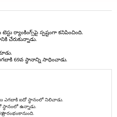
 ర్యాంకింగ్స్‌పై స్పష్టంగా కనిపించింది.
నికి చేరుకున్నాడు.
ోయాడు.
లు ఎగబాకి ఐదో స్థానంలో నిలిచాడు.
రో స్థానంలో ఉన్నాడు.
ా ప్రారంభంకానుంది.