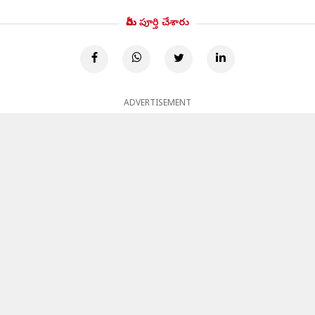
మీరు పూర్తి చేశారు
ADVERTISEMENT