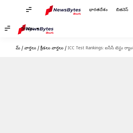
భారతదేశం
బిజినెస్
Telugu
హోమ్
/
వార్తలు
/
క్రీడలు వార్తలు
/
ICC Test Rankings: ఐసీసీ టెస్టు ర్యాంకి