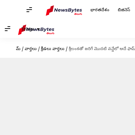
భారతదేశం
బిజినెస్
Telugu
హోమ్
/
వార్తలు
/
క్రీడలు వార్తలు
/
శ్రీలంకతో జరిగే మొదటి వన్డేలో అదే ఫామ్