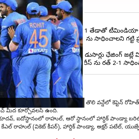
రగనుంది. ఇప్పటికే టీ20 సిరీస్ ను 2-1 తేడాతో టీమిండియా
ారు. శ్రీలంక కూడా ఎలాగైనా వన్డే సిరీస్ ను సాధించాలని 
ెండు వన్డే మ్యాచ్ లు జరగ్గా.. రెండుసార్లు ఛేజింగ్ జట్
లేయింగ్ 11 ఇదే..
 షమీ జట్టులోకి రానున్నారు. శ్రీలంకతో జరిగే తొలి వన్డేలో కెప్టెన్ రో
చెంచ్ మీద కూర్చోవలసి ఉంది.
యాదవ్, ఐదోస్థానంలో రాహుల్, ఆరో స్థానంలో హార్ధిక్ పాండ్యా బరిల
ల్ రాహుల్ (వికెట్ కీపర్), హార్దిక్ పాండ్యా, అక్షర్ పటేల్, యుజ్వేంద్ర