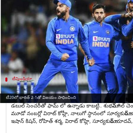
వ్రాసిన వారు
Jan 09, 2023
11:49 am
Jayachandra Akuri
ఈ వార్తాకథనం ఏంటి
భారత్, శ్రీలంక మధ్య జనవరి 10న గౌహతిలో తొలి వన్డే జ
ముఖ్యంగా సీనియర్ ఆటగాళ్లు తిరిగి వన్డేలోకి రానున్న
ప్లేయింగ్ ఎలెవన్ పై ఆసక్తి నెలకొంది.
గౌహతి పిచ్ బ్యాటింగ్ కు అనుకూలంగా ఉంటుంది. ఇక్కడ ర
టీమిండియా
తొలి వన్డేలో బరిలోకి దిగే టీమిండియా ప్రాబబుల్ ప్
ఈ మ్యాచ్ లో రోహిత్ శర్మ, విరాట్ కోహ్లీ, కేఎల్ రాహుల్, బుమ్రా,
టీ20లో భారత్ 2-1తో విజయం సాధించింది
డబుల్ సెంచరీతో ఫామ్ లో ఉన్నాడు కాబట్టి.. శుభమాన్ గిల్ 
మూడో నంబర్లో విరాట్ కోహ్లీ, నాలుగో స్థానంలో సూర్యకుమార్ 
ఇషాన్ కిషన్, రోహిత్ శర్మ, విరాట్ కోహ్లి, సూర్యకుమార్ యాదవ్, కేఎ