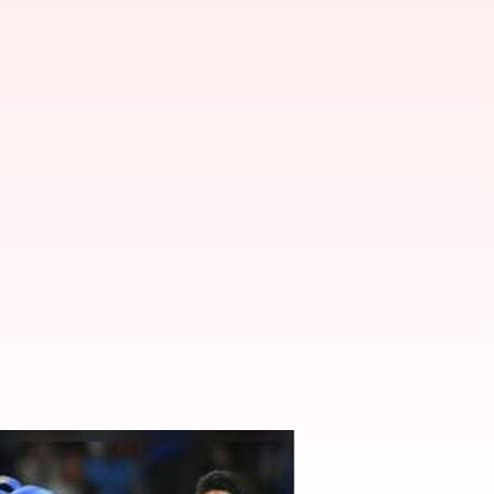
మ్ కొనసాగేనా..!