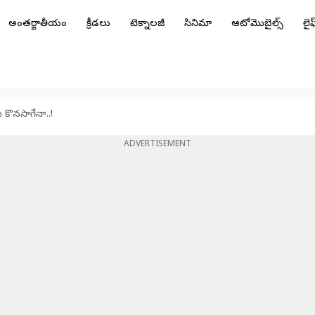
అంతర్జాతీయం
క్రీడలు
టెక్నాలజీ
సినిమా
ఆటోమొబైల్స్
లైఫ్
 కొనసాగేనా..!
ADVERTISEMENT