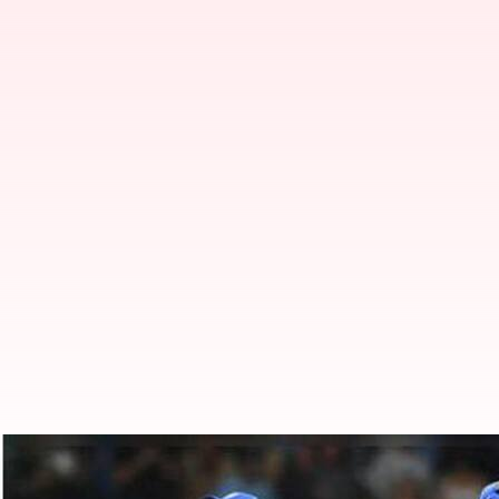
శ్రీలంకతో జరిగే మొదటి వన్డేలో అదే ఫా