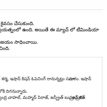
 కైవసం చేసుకుంది.
గట్టి ప్రయత్నంలో ఉంది. అయితే ఈ మ్యాచ్ లో టీమిండియా
లే విజయం సాధించాయి.
హిత్ శర్మ, ఇషాన్ కిషన్ ఓపెనింగ్ రానున్నట్లు సమాచారం. ఇషాన్
ోకి దిగనున్నారు.
 చాహల్, మహ్మద్ సిరాజ్, జస్ప్రీత్ బుమ్రా, ఉమ్రాన్ మాలిక్.