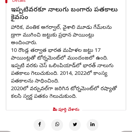
Details
ఇప్పటివరకూ నాలుగు బంగారు పతకాలు
కైవసం
హారిక, వంతిక అగర్వాల్, వైశాలి మూడు గేమ్‌లను
డ్రాగా ముగించి జట్టుకు ప్రధాన పాయింట్లు
అందించారు.
10 రౌండ్ల తర్వాత భారత మహిళల జట్టు 17
పాయింట్లతో టోర్నమెంట్‌లో ముందంజలో ఉంది.
ఇప్పటి వరకు చెస్‌ ఒలింపియాడ్‌లో భారత్ నాలుగు
పతకాలు గెలుచుకుంది. 2014, 2022లో కాంస్య
పతకాలను సాధించింది.
2020లో వర్చువల్‌గా జరిగిన టోర్నమెంట్‌లో రష్యాతో
కలసి స్వర్ణ పతకం గెలుచుకుంది.
మీరు పూర్తి చేశారు