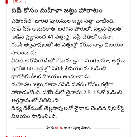
Details
పసిడి కోసం మహిళా జట్టు పోరాటం
పదో రౌండ్‌లో భారత పురుషుల జట్టు సత్తా చాటింది.
టాప్ సీడ్‌ అమెరికాతో జరిగిన పోరులో, నల్లపావులతో
ఆడిన ప్రజ్ఞానంద 41 ఎత్తుల్లో వెస్లీ చేతిలో ఓడినా,
గుకేశ్‌ తెల్లపావులతో 46 ఎత్తుల్లో కరువానాపై విజయం
సాధించాడు.
విదిత్‌ అరోనియన్‌తో గేమ్‌ను డ్రాగా ముగించగా, అర్జున్‌
ఇరిగేశి 60 ఎత్తుల్లో పెరెజ్‌ లీనియర్‌ను ఓడించి
భారత్‌కు కీలక విజయం అందించాడు.
మహిళల జట్టు కూడా పసిడి పతకం కోసం గట్టిగా
పోరాడుతోంది. పదో రౌండ్‌లో చైనాను 2.5-1.5తో ఓడించి
అగ్రస్థానంలో నిలిచింది.
దివ్య దేశ్‌ముఖ్‌ తెల్లపావులతో చైనాకు చెందిన షికున్‌పై
విజయం సాధించింది.
మీరు
50%
శాతం పూర్తి చేశారు