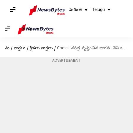
మరింత
Telugu
Telugu
హోమ్
/
వార్తలు
/
క్రీడలు వార్తలు
/
Chess: చరిత్ర సృష్టించిన భారత్.. చెస్ ఒలింపియాడ్‌లో అరుదైన ఘనత
ADVERTISEMENT