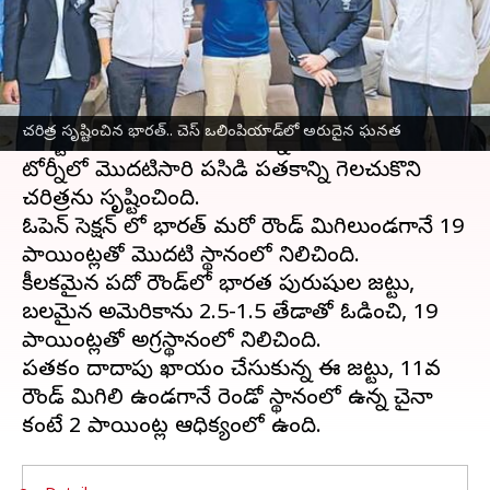
వ్రాసిన వారు
Sep 22, 2024
09:07 am
Jayachandra Akuri
ఈ వార్తాకథనం ఏంటి
చెస్‌
జట్లు ఒలింపియాడ్‌-2024లో భారత్ తన
చరిత్ర సృష్టించిన భారత్.. చెస్ ఒలింపియాడ్‌లో అరుదైన ఘనత
మొట్టమొదటి బంగారు పతకాన్ని గెలుచుకుంది.
టోర్నీలో మొదటిసారి పసిడి పతకాన్ని గెలచుకొని
చరిత్రను సృష్టించింది.
ఓపెన్ సెక్షన్ లో భారత్ మరో రౌండ్ మిగిలుండగానే 19
పాయింట్లతో మొదటి స్థానంలో నిలిచింది.
కీలకమైన పదో రౌండ్‌లో భారత పురుషుల జట్టు,
బలమైన అమెరికాను 2.5-1.5 తేడాతో ఓడించి, 19
పాయింట్లతో అగ్రస్థానంలో నిలిచింది.
పతకం దాదాపు ఖాయం చేసుకున్న ఈ జట్టు, 11వ
రౌండ్ మిగిలి ఉండగానే రెండో స్థానంలో ఉన్న చైనా