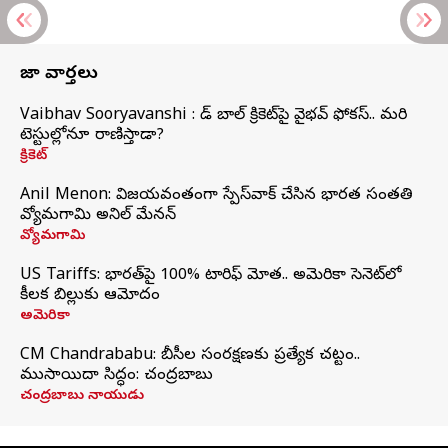
తాజా వార్తలు
Vaibhav Sooryavanshi : రెడ్ బాల్ క్రికెట్‌పై వైభవ్ ఫోకస్.. మరి
టెస్టుల్లోనూ రాణిస్తాడా?
క్రికెట్
Anil Menon: విజయవంతంగా స్పేస్‌వాక్‌ చేసిన భారత సంతతి
వ్యోమగామి అనిల్‌ మేనన్
వ్యోమగామి
US Tariffs: భారత్‌పై 100% టారిఫ్‌ మోత.. అమెరికా సెనెట్‌లో
కీలక బిల్లుకు ఆమోదం
అమెరికా
CM Chandrababu: బీసీల సంరక్షణకు ప్రత్యేక చట్టం..
ముసాయిదా సిద్ధం: చంద్రబాబు
చంద్రబాబు నాయుడు