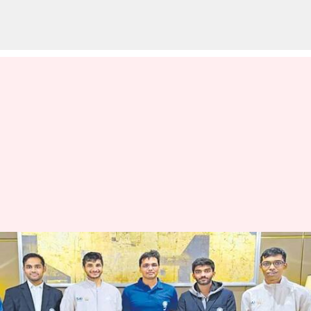
Chess: చరిత్ర సృష్టించిన భారత్..
చెస్ ఒలింపియాడ్‌లో అరుదైన
ఘనత