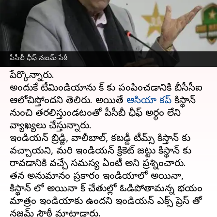
వ్రాసిన వారు
May 12, 2023
05:13 pm
Jayachandra Akuri
ఈ వార్తాకథనం ఏంటి
పాకిస్థాన్ కు వచ్చి ఆడితే ఓడిపోతామన్న భయం
పీసీబీ ఛీఫ్ నజమ్ సేఠీ
ఇండియాకు ఉందని పీసీబీ ఛీప్ నజమ్ సేఠీ
పేర్కొన్నారు.
అందుకే టీమిండియాను పాక్ కు పంపించడానికి బీసీసీఐ
ఆలోచిస్తోందని తెలిపారు. అయితే
ఆసియా కప్
పాకిస్థాన్
నుంచి తరలిస్తుండటంతో పీసీబీ ఛీఫ్ అర్థం లేని
వ్యాఖ్యలు చేస్తున్నారు.
ఇండియన్ బ్రిడ్జి, వాలీబాల్, కబడ్డీ టీమ్స్ పాకిస్తాన్ కు
వచ్చాయని, మరి ఇండియన్ క్రికెట్ జట్టు పాకిస్థాన్ కు
రావడానికి వచ్చే సమస్య ఏంటీ అని ప్రశ్నించారు.
తన అనుమానం ప్రకారం ఇండియాలో అయినా,
పాకిస్థాన్ లో అయినా పాక్ చేతుల్లో ఓడిపోతామన్న భయం
మాత్రం ఇండియాకు ఉందని ఇండియన్ ఎక్స్ ప్రెస్ తో