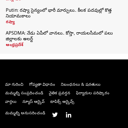
Putin: రష్యా సైన్యంలో భారీ మార్పులు.. కీలక పదవుల్లో కొత్త
నియామకాలు
రష్యా
APSDMA: నేడు ఏపీలో వానలు.. కోస్తా, రాయలసీమలో పలు
జిల్లాలకు అలర్ట్
ఆంధ్రప్రదేశ్
మా గురించి
గోప్యతా విధానం
నిబంధనలు & షరతులు
మమ్మల్ని సంప్రదించండి
నైతిక ప్రవర్తన
ఫిర్యాదుల పరిష్కారం
వార్తలు
న్యూస్ ఆర్కైవ్
టాపిక్స్ ఆర్కైవ్స్
మమ్మల్ని అనుసరించండి