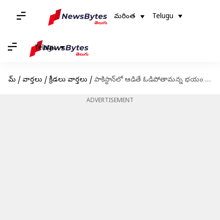
మరింత
Telugu
Telugu
హోమ్
/
వార్తలు
/
క్రీడలు వార్తలు
/
పాకిస్థాన్‌లో ఆడితే ఓడిపోతామన్న భయం ఇండియాకు ఉంది : పీసీబీ ఛీఫ్
ADVERTISEMENT