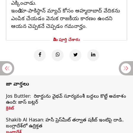
ఎక్కించాడు.
ఇండియా-పాకిస్థాన్ మ్యాచ్ కోసం అహ్మదాబాద్ వేదికను
ఎంపిక చేయడం వెనుక రాజకీయ కారణం ఉందని
ఆయన చెప్పకనే చెప్పడం గమనార్హం.
మీరు పూర్తి చేశారు
తాజా వార్తలు
Jos Buttler: నా రికార్డును వైభవ్ సూర్యవంశీ బద్దలు కొట్టే అవకాశం
ఉంది: జాస్ బట్లర్
క్రికెట్
Shakib Al Hasan: హసీనా ప్రెస్‌మీట్‌ తర్వాత షకీబ్‌ ఇంటిపై దాడి..
బంగ్లాదేశ్‌లో ఉద్రిక్తత
బంగ్లాదేశ్