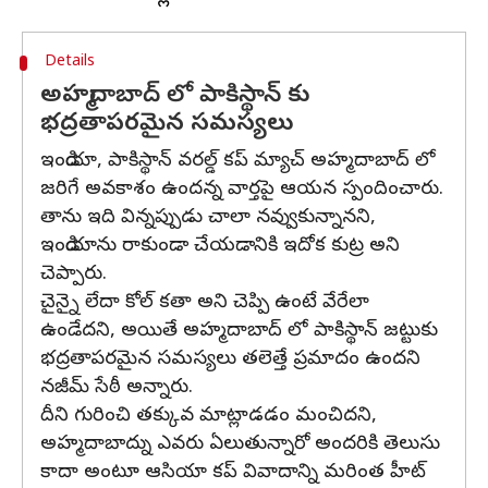
Details
అహ్మదాబాద్ లో పాకిస్థాన్ కు
భద్రతాపరమైన సమస్యలు
ఇండియా, పాకిస్థాన్ వరల్డ్ కప్ మ్యాచ్ అహ్మదాబాద్ లో
జరిగే అవకాశం ఉందన్న వార్తపై ఆయన స్పందించారు.
తాను ఇది విన్నప్పుడు చాలా నవ్వుకున్నానని,
ఇండియాను రాకుండా చేయడానికి ఇదోక కుట్ర అని
చెప్పారు.
చైన్నై లేదా కోల్ కతా అని చెప్పి ఉంటే వేరేలా
ఉండేదని, అయితే అహ్మదాబాద్ లో పాకిస్థాన్ జట్టుకు
భద్రతాపరమైన సమస్యలు తలెత్తే ప్రమాదం ఉందని
నజీమ్ సేఠీ అన్నారు.
దీని గురించి తక్కువ మాట్లాడడం మంచిదని,
అహ్మదాబాద్ను ఎవరు ఏలుతున్నారో అందరికి తెలుసు
కాదా అంటూ ఆసియా కప్ వివాదాన్ని మరింత హీట్