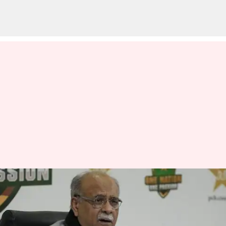
పాకిస్థాన్‌లో ఆడితే ఓడిపోతామన్న
భయం ఇండియాకు ఉంది : పీసీబీ
ఛీఫ్