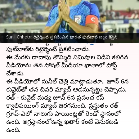
తెలుసా..?
వ్రాసిన వారు
May 16, 2024
11:54 am
Sirish Praharaju
ఈ వార్తాకథనం ఏంటి
Sunil Chhetri: రిటైర్మెంట్ ప్రకటించిన భారత ఫుట్‌బాల్ జట్టు కెప్టెన్
భారత ఫుట్‌బాల్ జట్టు కెప్టెన్
సునీల్ ఛెత్రి
అంతర్జాతీయ
ఫుట్‌బాల్‌కు రిటైర్మెంట్ ప్రకటించాడు.
ఈ మేరకు దాదాపు తొమ్మిది నిమిషాల నిడివి కలిగిన
వీడియోను తన సోషల్ మీడియా ఖాతాలో పోస్ట్
చేశాడు.
ఈ వీడియోలో సునీల్ ఛెత్రి మాట్లాడుతూ.. జూన్ 6న
కువైట్‌తో తన చివరి మ్యాచ్ ఆడనున్నట్టు చెప్పాడు.
భారత్ - కువైట్ మధ్య జూన్ 6న ప్రపంచ కప్
క్వాలిఫయింగ్ మ్యాచ్ జరగనుంది. ప్రస్తుతం భారత్‌
గ్రూప్‌-ఎలో నాలుగు పాయింట్లతో రెండో స్థానంలో
ఉంది. అగ్రస్థానంలోఉన్న ఖతార్‌ కంటే వెనుకబడి