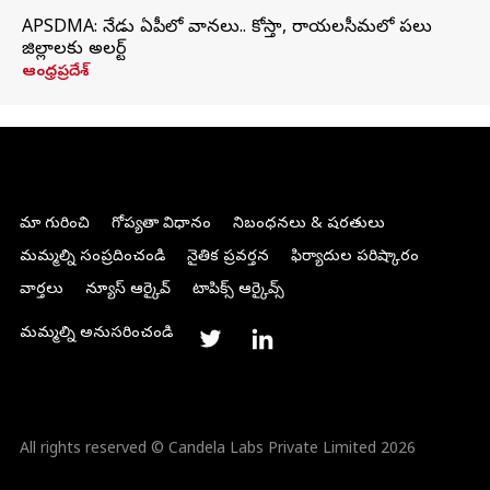
APSDMA: నేడు ఏపీలో వానలు.. కోస్తా, రాయలసీమలో పలు
జిల్లాలకు అలర్ట్
ఆంధ్రప్రదేశ్
మా గురించి
గోప్యతా విధానం
నిబంధనలు & షరతులు
మమ్మల్ని సంప్రదించండి
నైతిక ప్రవర్తన
ఫిర్యాదుల పరిష్కారం
వార్తలు
న్యూస్ ఆర్కైవ్
టాపిక్స్ ఆర్కైవ్స్
మమ్మల్ని అనుసరించండి
All rights reserved © Candela Labs Private Limited 2026