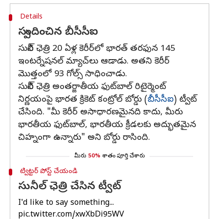
Details
స్పందించిన బీసీసీఐ
సునీల్‌ ఛెత్రి 20 ఏళ్ల కెరీర్‌లో భారత్‌ తరఫున 145
ఇంటర్నేషనల్ మ్యాచ్‌లు ఆడాడు. అతని కెరీర్‌
మొత్తంలో 93 గోల్స్‌ సాధించాడు.
సునీల్ ఛెత్రి అంతర్జాతీయ ఫుట్‌బాల్ రిటైర్మెంట్
నిర్ణయంపై భారత క్రికెట్ కంట్రోల్ బోర్డు (
బీసీసీఐ
) ట్వీట్
చేసింది. "మీ కెరీర్ అసాధారణమైనది కాదు, మీరు
భారతీయ ఫుట్‌బాల్, భారతీయ క్రీడలకు అద్భుతమైన
చిహ్నంగా ఉన్నారు" అని బోర్డు రాసింది.
మీరు
50%
శాతం పూర్తి చేశారు
ట్విట్టర్ పోస్ట్ చేయండి
సునీల్ ఛెత్రి చేసిన ట్వీట్
I'd like to say something...
pic.twitter.com/xwXbDi95WV