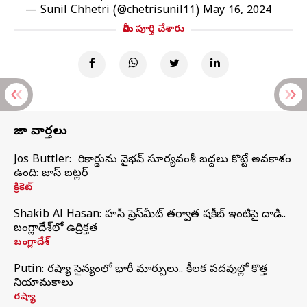
— Sunil Chhetri (@chetrisunil11)
May 16, 2024
మీరు పూర్తి చేశారు
తాజా వార్తలు
Jos Buttler: నా రికార్డును వైభవ్ సూర్యవంశీ బద్దలు కొట్టే అవకాశం
ఉంది: జాస్ బట్లర్
క్రికెట్
Shakib Al Hasan: హసీనా ప్రెస్‌మీట్‌ తర్వాత షకీబ్‌ ఇంటిపై దాడి..
బంగ్లాదేశ్‌లో ఉద్రిక్తత
బంగ్లాదేశ్
Putin: రష్యా సైన్యంలో భారీ మార్పులు.. కీలక పదవుల్లో కొత్త
నియామకాలు
రష్యా