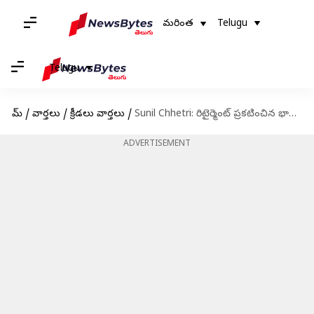
మరింత
Telugu
Telugu
హోమ్
/
వార్తలు
/
క్రీడలు వార్తలు
/
Sunil Chhetri: రిటైర్మెంట్ ప్రకటించిన భారత ఫుట్‌బాల్ జట్టు కెప్టెన్.. చివరి మ్యాచ్ ఎప్పుడు ఆడతాడో తెలుసా..?
ADVERTISEMENT