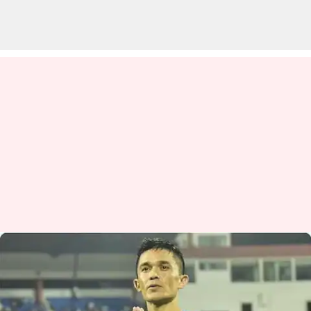
Sunil Chhetri: రిటైర్మెంట్ ప్రకటించిన
భారత ఫుట్‌బాల్ జట్టు కెప్టెన్.. చివరి
మ్యాచ్ ఎప్పుడు ఆడతాడో