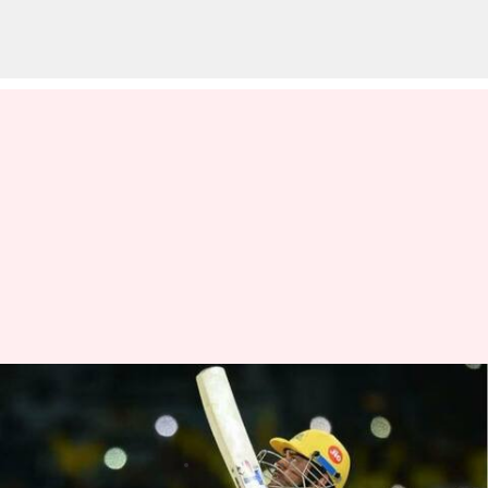
IPL 2023 : CSK కి మరో బిగ్ షాక్..
నెక్ట్ మ్యాచ్ కు ధోని దూరం?
వ్రాసిన వారు
Apr 13, 2023
02:46 pm
Jayachandra Akuri