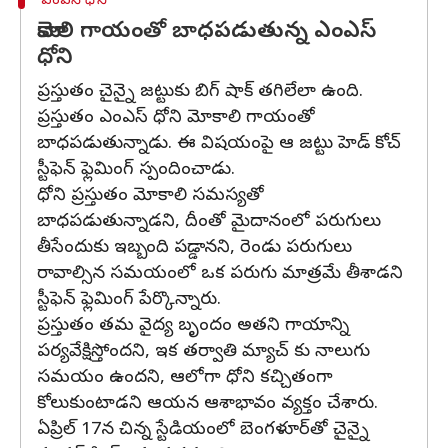
ఎంఎస్ ధోని
మోకాలి గాయంతో బాధపడుతున్న ఎంఎస్
ధోని
ప్రస్తుతం చైన్నై జట్టుకు బిగ్ షాక్ తగిలేలా ఉంది.
ప్రస్తుతం ఎంఎస్ ధోని మోకాలి గాయంతో
బాధపడుతున్నాడు. ఈ విషయంపై ఆ జట్టు హెడ్ కోచ్
స్టీఫెన్ ఫ్లెమింగ్ స్పందించాడు.
ధోని ప్రస్తుతం మోకాలి సమస్యతో
బాధపడుతున్నాడని, దీంతో మైదానంలో పరుగులు
తీసేందుకు ఇబ్బంది పడ్డానని, రెండు పరుగులు
రావాల్సిన సమయంలో ఒక పరుగు మాత్రమే తీశాడని
స్టీఫెన్ ఫ్లెమింగ్ పేర్కొన్నారు.
ప్రస్తుతం తమ వైద్య బృందం అతని గాయాన్ని
పర్యవేక్షిస్తోందని, ఇక తర్వాతి మ్యాచ్ కు నాలుగు
సమయం ఉందని, ఆలోగా ధోని కచ్చితంగా
కోలుకుంటాడని ఆయన ఆశాభావం వ్యక్తం చేశారు.
ఏప్రిల్ 17న చిన్న స్టేడియంలో బెంగళూర్‌తో చైన్నై