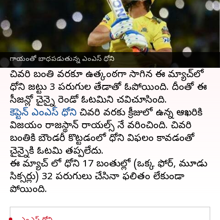
ఈ వార్తాకథనం ఏంటి
ఇండియన్ ప్రీమియర్ లీగ్‌లో భాగంగా బుధవారం రాత్రి
రాజస్థాన్ రాయల్స్
చేతిలో చైన్నై సూపర్ కింగ్స్
గాయంతో బాధపడుతున్న ఎంఎస్ ధోని
పరాజయం పాలైంది.
చివరి బంతి వరకూ ఉత్కంఠగా సాగిన ఈ మ్యాచ్‌లో
ధోని జట్టు 3 పరుగుల తేడాతో ఓడిపోయింది. దీంతో ఈ
కెప్టెన్ ఎంఎస్ ధోని
చివరి వరకు క్రీజులో ఉన్న ఆఖరికి
విజయం రాజస్థాన్ రాయల్స్ నే వరించింది. చివరి
బంతికి బౌండరీ కొట్టడంలో ధోని విఫలం కావడంతో
చైన్నైకి ఓటమి తప్పలేదు.
ఈ మ్యాచ్ లో ధోని 17 బంతుల్లో (ఒక్క ఫోర్, మూడు
సిక్సర్లు) 32 పరుగులు చేసినా ఫలితం లేకుండా