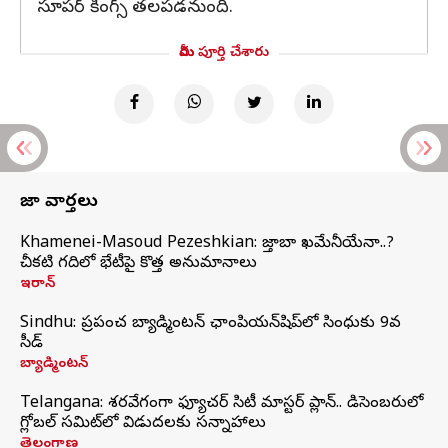
సూపర్ కింగ్స్ తలపడనుంది.
మీరు పూర్తి చేశారు
తాజా వార్తలు
Khamenei-Masoud Pezeshkian: మొజ్తాబా ఖమేనీయేనా..?
చీకటి గదిలో భేటీపై కొత్త అనుమానాలు
ఇరాన్
Sindhu: ప్రపంచ బ్యాడ్మింటన్‌ ఛాంపియన్‌షిప్‌లో సింధుకు 9వ
సీడ్
బ్యాడ్మింటన్
Telangana: శరవేగంగా ఫ్యూచర్ సిటీ మాస్టర్ ప్లాన్.. డిసెంబరులో
గ్లోబల్‌ సమిట్‌లో విడుదలకు సన్నాహాలు
తెలంగాణ