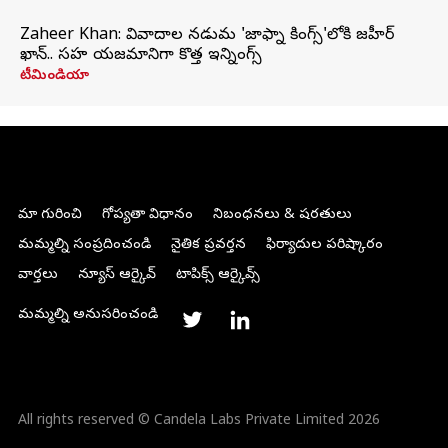
Zaheer Khan: వివాదాల నడుమ 'జాఫ్నా కింగ్స్'లోకి జహీర్
ఖాన్.. సహ యజమానిగా కొత్త ఇన్నింగ్స్
టీమిండియా
మా గురించి
గోప్యతా విధానం
నిబంధనలు & షరతులు
మమ్మల్ని సంప్రదించండి
నైతిక ప్రవర్తన
ఫిర్యాదుల పరిష్కారం
వార్తలు
న్యూస్ ఆర్కైవ్
టాపిక్స్ ఆర్కైవ్స్
మమ్మల్ని అనుసరించండి
All rights reserved © Candela Labs Private Limited 2026