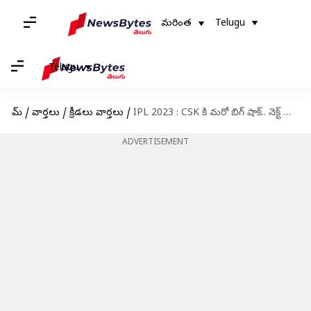
మరింత
Telugu
Telugu
హోమ్
/
వార్తలు
/
క్రీడలు వార్తలు
/
IPL 2023 : CSK కి మరో బిగ్ షాక్.. నెక్ట్ మ్యాచ్ కు ధోని దూరం?
ADVERTISEMENT