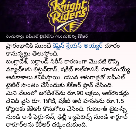
ఈ వార్తాకథనం ఏంటి
మరికొద్ది గంటల్లో ధనాధన్ లీగ్ ఐపీఎల్ 2023 ప్రారంభం
కానుంది. కోల్ కతా నైట్ రైడర్స్ జట్టు ఈసారీ పక్కా
రెండుసార్లు ఐపీఎల్ టైటిల్‌ను గెలుచుకున్న కేకేఆర్
వ్యూహంతో బరిలోకి దిగుతున్నట్లు తెలుస్తోంది. టోర్ని
ప్రారంభానికి ముందే
కెప్టెన్ శ్రేయస్ అయ్యర్
దూరం
కానున్నట్లు తెలుస్తోంది.
బంగ్లాదేశ్, ఐర్లాండ్ సిరీస్ కారణంగా మొదటి కొన్ని
మ్యాచ్‌లకు లిట్టన్‌దాస్, షకీబ్ అల్‌హసన్ దూరమయ్యే
అవకాశాలు కనిపిస్తాయి. యువ ఆటగాళ్లతో ఐపీఎల్
టైటిల్ సొంతం చేసేందుకు కేకేఆర్ ప్లాన్ చేసింది.
మిని వేలంలో జగదీశన్‌ను రూ.90 లక్షలు, ఆల్‌రౌండర్లు
డేవిడ్ వైస్‌ రూ. 1కోటి, షకీబ్ అల్ హసన్‌ను రూ.1.5
కోట్లలకు కేకేఆర్ కొనుగోలు చేసింది. గుజరాత్ టైటాన్స్
నుండి లాకీ ఫెర్గూసన్, ఢిల్లీ క్యాపిటల్స్ నుండి శార్దూల్