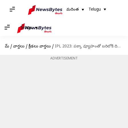
మరింత
Telugu
Telugu
హోమ్
/
వార్తలు
/
క్రీడలు వార్తలు
/
IPL 2023: పక్కా వ్యూహంతో బరిలోకి దిగుతున్న కోల్‌కతా నైట్ రైడర్స్
ADVERTISEMENT