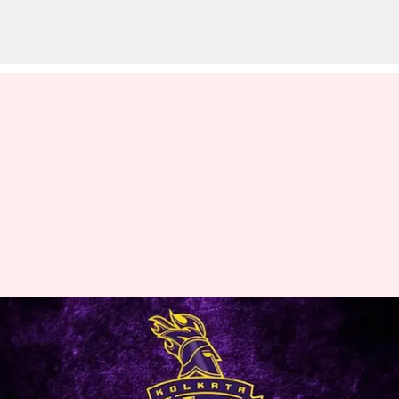
IPL 2023: పక్కా వ్యూహంతో బరిలోకి
దిగుతున్న కోల్‌కతా నైట్ రైడర్స్
వ్రాసిన వారు
Mar 30, 2023
06:05 pm
Jayachandra Akuri