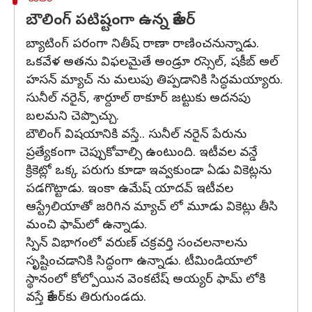
బౌలింగ్ పటిష్టంగా ఉన్న కేకేఆర్
బ్యాటింగ్ పరంగా నితీష్ రాణా రాణించనున్నాడు.
ఒకవేళ అతను విఫలమైతే అండ్రూ రస్సెల్, షకీబ్ అల్
హసన్ మ్యాచ్ ను మలుపు తిప్పడానికి సిద్ధమయ్యారు.
సునీల్ నరైన్, శార్దూల్ ఠాకూర్ జట్టుకు అదనపు
బలమని చెప్పొచ్చు.
బౌలింగ్ విషయానికి వస్తే.. సునీల్ నరైన్‌ పేరును
ప్రత్యేకంగా చెప్పుకోవాల్సి ఉంటుంది. ఇటీవల వన్డే
క్రికెట్లో ఒక్క పరుగు కూడా ఇవ్వకుండా ఏడు వికెట్లను
పడగొట్టాడు. ఇంకా ఉమేష్ యాదవ్ ఇటీవల
ఆస్ట్రేలియాతో జరిగిన మ్యాచ్ లో మూడు వికెట్లు తీసి
మంచి ఫామ్‌లో ఉన్నాడు.
స్పిన్ విభాగంలో వరుణ్ చక్రవర్తి సంచలనాలను
సృష్టించడానికి సిద్ధంగా ఉన్నాడు. టీమిండియాలో
స్థానంలో కోల్పోయిన వెంకటేష్ అయ్యర్ ఫామ్ లోకి
వస్తే కేకేఆర్‌కు తిరుగుండదు.