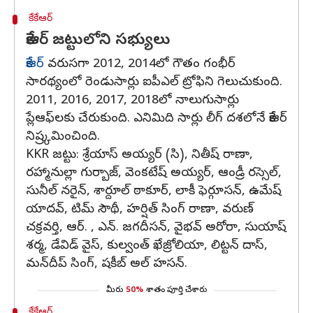
కేకేఆర్
కేకేఆర్ జట్టులోని సభ్యులు
కేకేఆర్
వరుసగా 2012, 2014లో గౌతం గంభీర్
సారథ్యంలో రెండుసార్లు ఐపీఎల్ ట్రోఫిని గెలుచుకుంది.
2011, 2016, 2017, 2018లో నాలుగుసార్లు
ప్లేఆఫ్‌లకు చేరుకుంది. ఎనిమిది సార్లు లీగ్ దశలోనే కేకేఆర్
నిష్ర్కమించింది.
KKR జట్టు: శ్రేయాస్ అయ్యర్ (సి), నితీష్ రాణా,
రహ్మానుల్లా గుర్బాజ్, వెంకటేష్ అయ్యర్, ఆండ్రీ రస్సెల్,
సునీల్ నరైన్, శార్దూల్ ఠాకూర్, లాకీ ఫెర్గూసన్, ఉమేష్
యాదవ్, టిమ్ సౌథీ, హర్షిత్ సింగ్ రాణా, వరుణ్
చక్రవర్తి, ఆర్. , ఎన్. జగదీసన్, వైభవ్ అరోరా, సుయాష్
శర్మ, డేవిడ్ వైస్, కుల్వంత్ ఖేజ్రోలియా, లిట్టన్ దాస్,
మన్‌దీప్ సింగ్, షకీబ్ అల్ హసన్.
మీరు
50%
శాతం పూర్తి చేశారు
కేకేఆర్