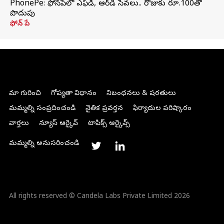
PhonePe: ఫోన్‌పేలో ఎఫ్‌డీ, ఆర్‌డీ సేవలు.. రోజుకు రూ.100తో
పొదుపు
ఫోన్‌ పే
మా గురించి
గోప్యతా విధానం
నిబంధనలు & షరతులు
మమ్మల్ని సంప్రదించండి
నైతిక ప్రవర్తన
ఫిర్యాదుల పరిష్కారం
వార్తలు
న్యూస్ ఆర్కైవ్
టాపిక్స్ ఆర్కైవ్స్
మమ్మల్ని అనుసరించండి
All rights reserved © Candela Labs Private Limited 2026