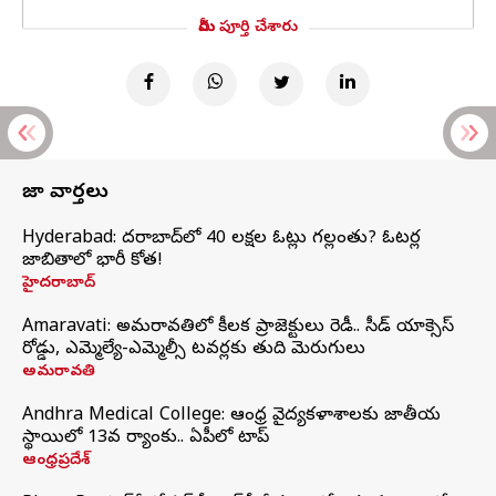
మీరు పూర్తి చేశారు
తాజా వార్తలు
Hyderabad: హైదరాబాద్‌లో 40 లక్షల ఓట్లు గల్లంతు? ఓటర్ల
జాబితాలో భారీ కోత!
హైదరాబాద్
Amaravati: అమరావతిలో కీలక ప్రాజెక్టులు రెడీ.. సీడ్‌ యాక్సెస్‌
రోడ్డు, ఎమ్మెల్యే-ఎమ్మెల్సీ టవర్లకు తుది మెరుగులు
అమరావతి
Andhra Medical College: ఆంధ్ర వైద్యకళాశాలకు జాతీయ
స్థాయిలో 13వ ర్యాంకు.. ఏపీలో టాప్
ఆంధ్రప్రదేశ్