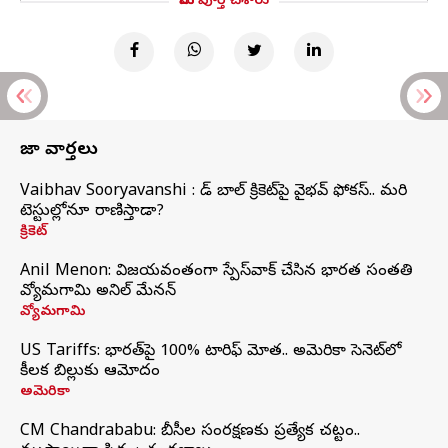
మీరు పూర్తి చేశారు
తాజా వార్తలు
Vaibhav Sooryavanshi : రెడ్ బాల్ క్రికెట్‌పై వైభవ్ ఫోకస్.. మరి
టెస్టుల్లోనూ రాణిస్తాడా?
క్రికెట్
Anil Menon: విజయవంతంగా స్పేస్‌వాక్‌ చేసిన భారత సంతతి
వ్యోమగామి అనిల్‌ మేనన్
వ్యోమగామి
US Tariffs: భారత్‌పై 100% టారిఫ్‌ మోత.. అమెరికా సెనెట్‌లో
కీలక బిల్లుకు ఆమోదం
అమెరికా
CM Chandrababu: బీసీల సంరక్షణకు ప్రత్యేక చట్టం..