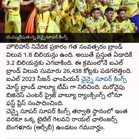
ఈ వార్తాకథనం ఏంటి
ఐపీఎల్
బ్రాండ్ విలువ దూసుకెళ్తోంది. ఈ మేరకు ఒక్క
ఏడాదికే దాదాపుగా 80 శాతం మేర అధిక వ్యాల్యూ
దుమ్మురేపుతున్న చెన్నైసూపర్ కింగ్స్
పలుకుతోంది.
హౌలిహాన్ నివేదిక ప్రకారం గత సంవత్సరం బ్రాండ్
విలువ 1.8 బిలియన్లు ఉంది. అయితే ప్రస్తుత ఏడాదికే
3.2 బిలియన్లకు ఎగబాకింది. ఈ క్రమంలోనే ఐపీఎల్
బ్రాండ్ విలువ సుమారు 26,438 కోట్లకు పడగలెత్తింది.
ఐపీఎల్ 2023 సీజన్ ఛాంపియన్
చైన్నై సూపర్ కింగ్స్
మోస్ట్ బ్రాండ్ వాల్యూ టీమ్ గా నిలిచింది. మరోవైపు
బిజినెస్ ఎంటర్ ప్రైజ్ వాల్యూ ర్యాంక్సింగ్స్ లోనూ
ఫస్ట్ ప్లేస్ సంపాదించింది.
చెన్నై సూపర్ సూపర్ కింగ్స్ తర్వాతి స్థానంలో ఇంత
వరకూ ఒక్క టైటిల్ గెలవని రాయల్ ఛాలెంజర్స్