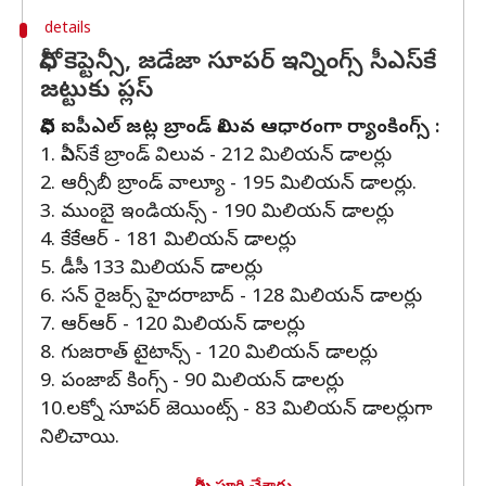
details
ధోనీ కెప్టెన్సీ, జడేజా సూపర్ ఇన్నింగ్స్ సీఎస్‌కే
జట్టుకు ప్లస్
వివిధ ఐపీఎల్ జట్ల బ్రాండ్ విలువ ఆధారంగా ర్యాంకింగ్స్ :
1. సీఎస్‌కే బ్రాండ్ విలువ - 212 మిలియన్ డాలర్లు
2. ఆర్సీబీ బ్రాండ్ వాల్యూ - 195 మిలియన్ డాలర్లు.
3. ముంబై ఇండియన్స్ - 190 మిలియన్ డాలర్లు
4. కేకేఆర్ - 181 మిలియన్ డాలర్లు
5. డీసీ - 133 మిలియన్ డాలర్లు
6. సన్ రైజర్స్ హైదరాబాద్ - 128 మిలియన్ డాలర్లు
7. ఆర్ఆర్ - 120 మిలియన్ డాలర్లు
8. గుజరాత్ టైటాన్స్ - 120 మిలియన్ డాలర్లు
9. పంజాబ్ కింగ్స్ - 90 మిలియన్ డాలర్లు
10.లక్నో సూపర్ జెయింట్స్ - 83 మిలియన్ డాలర్లుగా
నిలిచాయి.