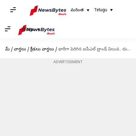
మరింత
Telugu
Telugu
హోమ్
/
వార్తలు
/
క్రీడలు వార్తలు
/
భారీగా పెరిగిన ఐపీఎల్ బ్రాండ్ విలువ.. దుమ్మురేపుతున్న చెన్నైసూపర్ కింగ్స్
ADVERTISEMENT