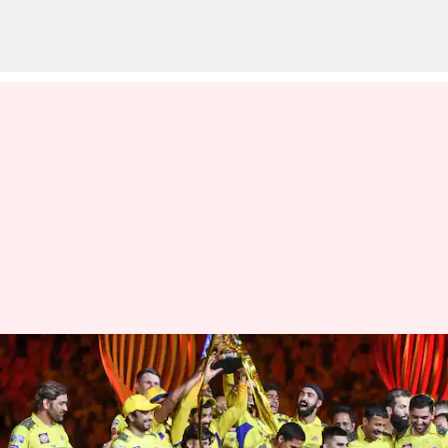
భారీగా పెరిగిన ఐపీఎల్ బ్రాండ్ విలువ..
దుమ్మురేపుతున్న చెన్నైసూపర్ కింగ్స్
వ్రాసిన వారు
Jul 11, 2023
02:23 pm
TEJAVYAS BESTHA