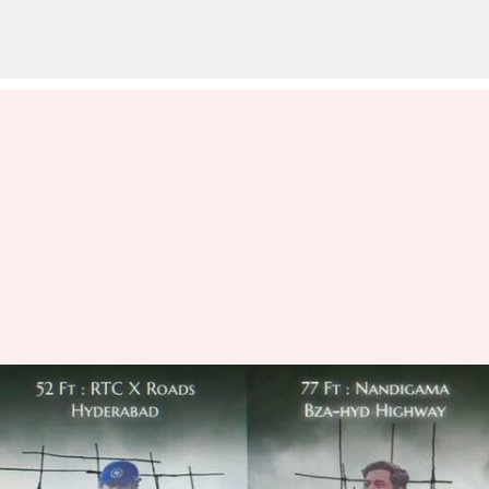
ఎంఎస్ ధోనీ స్టామినా అంటే ఇది..
మిస్టర్ కూల్ బర్తడేకి అకాశమంత
కటౌట్