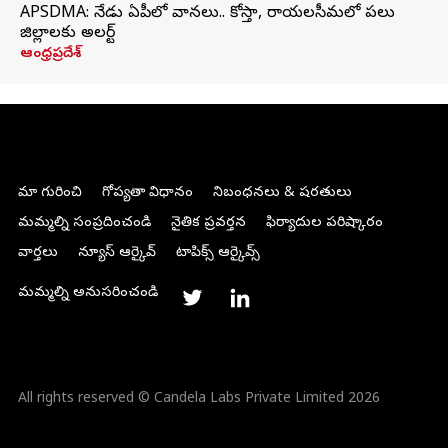
APSDMA: నేడు ఏపీలో వానలు.. కోస్తా, రాయలసీమలో పలు
జిల్లాలకు అలర్ట్
ఆంధ్రప్రదేశ్
మా గురించి
గోప్యతా విధానం
నిబంధనలు & షరతులు
మమ్మల్ని సంప్రదించండి
నైతిక ప్రవర్తన
ఫిర్యాదుల పరిష్కారం
వార్తలు
న్యూస్ ఆర్కైవ్
టాపిక్స్ ఆర్కైవ్స్
మమ్మల్ని అనుసరించండి
All rights reserved © Candela Labs Private Limited 2026