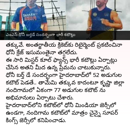
వ్రాసిన వారు
Jul 07, 2023
11:12 am
Jayachandra Akuri
ఈ వార్తాకథనం ఏంటి
టీమిండియా
మాజీ కెప్టెన్
ఎంఎస్ ధోని
పై అతని
ఎంఎస్ ధోనీ బర్తడే సందర్భంగా భారీ కటౌట్లు
అభిమానులు చూపించే ప్రేమ గురించి ఎంత చెప్పినా
తక్కువే. అంతర్జాతీయ క్రికెట్‌కు రిటైర్మెంట్ ప్రకటించినా
ధోనీ క్రేజ్ ఇసుమంతైనా తగ్గలేదు.
ఈ సారి మిస్టర్ కూల్ ఫ్యాన్స్ భారీ కటౌట్లు ఏర్పాట్లు
చేసిన అతని మీద ఉన్న ప్రేమను చాటుకున్నారు.
ధోనీ బర్త్ డే సందర్భంగా హైదరాబాద్‌లో 52 అడుగుల
కటౌట్ పెడతే.. తామేమి తక్కువ కాదంటూ కృష్ణా జిల్లా
నందిగామలో ఏకంగా 77 అడుగుల కటౌట్ ను
అభిమానులు ఏర్పాటు చేశారు.
హైదరాబాద్‌లోని కటౌట్‌లో ధోనీ టీమిండియా జెర్సీలో
ఉండగా, నందిగామ కటౌట్‌లో మాత్రం చైన్నై సూపర్