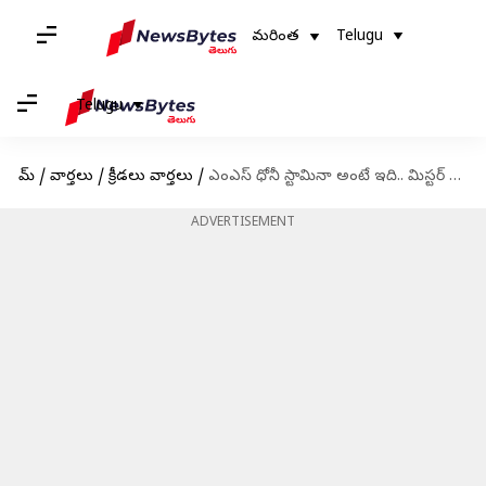
మరింత
Telugu
Telugu
హోమ్
/
వార్తలు
/
క్రీడలు వార్తలు
/
ఎంఎస్ ధోనీ స్టామినా అంటే ఇది.. మిస్టర్ కూల్ బర్తడేకి అకాశమంత కటౌట్
ADVERTISEMENT