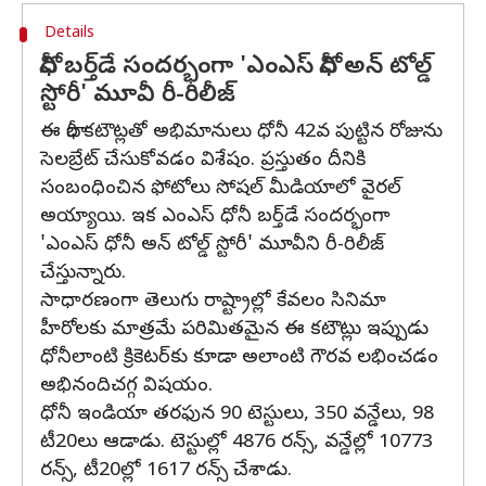
Details
ధోనీ బర్త్‌డే సందర్భంగా 'ఎంఎస్ ధోనీ అన్ టోల్డ్
స్టోరీ' మూవీ రీ-రిలీజ్
ఈ భారీ కటౌట్లతో అభిమానులు ధోనీ 42వ పుట్టిన రోజును
సెలబ్రేట్ చేసుకోవడం విశేషం. ప్రస్తుతం దీనికి
సంబంధించిన ఫోటోలు సోషల్ మీడియాలో వైరల్
అయ్యాయి. ఇక ఎంఎస్ ధోనీ బర్త్‌డే సందర్భంగా
'ఎంఎస్ ధోనీ అన్ టోల్డ్ స్టోరీ' మూవీని రీ-రిలీజ్
చేస్తున్నారు.
సాధారణంగా తెలుగు రాష్ట్రాల్లో కేవలం సినిమా
హీరోలకు మాత్రమే పరిమితమైన ఈ కటౌట్లు ఇప్పుడు
ధోనీలాంటి క్రికెటర్‌కు కూడా అలాంటి గౌరవ లభించడం
అభినందిచగ్గ విషయం.
ధోనీ ఇండియా తరఫున 90 టెస్టులు, 350 వన్డేలు, 98
టీ20లు ఆడాడు. టెస్టుల్లో 4876 రన్స్, వన్డేల్లో 10773
రన్స్, టీ20ల్లో 1617 రన్స్ చేశాడు.