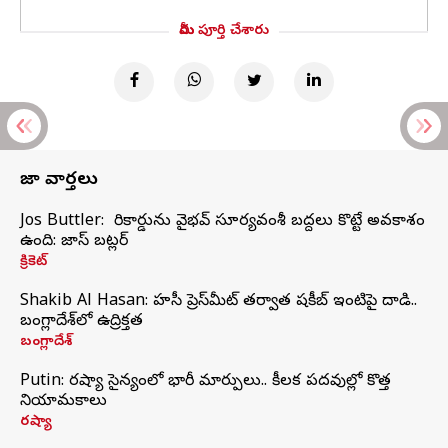
మీరు పూర్తి చేశారు
తాజా వార్తలు
Jos Buttler: నా రికార్డును వైభవ్ సూర్యవంశీ బద్దలు కొట్టే అవకాశం
ఉంది: జాస్ బట్లర్
క్రికెట్
Shakib Al Hasan: హసీనా ప్రెస్‌మీట్‌ తర్వాత షకీబ్‌ ఇంటిపై దాడి..
బంగ్లాదేశ్‌లో ఉద్రిక్తత
బంగ్లాదేశ్
Putin: రష్యా సైన్యంలో భారీ మార్పులు.. కీలక పదవుల్లో కొత్త
నియామకాలు
రష్యా