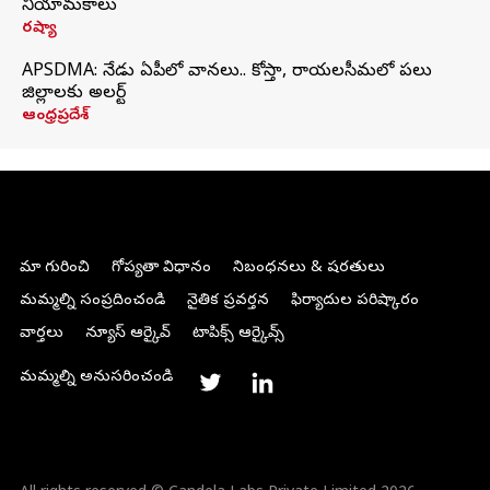
నియామకాలు
రష్యా
APSDMA: నేడు ఏపీలో వానలు.. కోస్తా, రాయలసీమలో పలు
జిల్లాలకు అలర్ట్
ఆంధ్రప్రదేశ్
మా గురించి
గోప్యతా విధానం
నిబంధనలు & షరతులు
మమ్మల్ని సంప్రదించండి
నైతిక ప్రవర్తన
ఫిర్యాదుల పరిష్కారం
వార్తలు
న్యూస్ ఆర్కైవ్
టాపిక్స్ ఆర్కైవ్స్
మమ్మల్ని అనుసరించండి