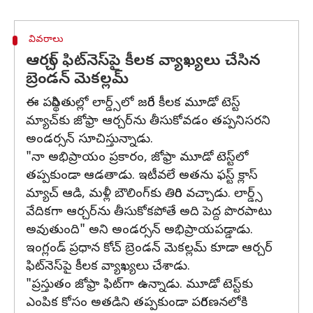
వివరాలు
ఆర్చర్ ఫిట్‌నెస్‌పై కీలక వ్యాఖ్యలు చేసిన
బ్రెండన్ మెకల్లమ్‌
ఈ పరిస్థితుల్లో లార్డ్స్‌లో జరిగే కీలక మూడో టెస్ట్‌
మ్యాచ్‌కు జోఫ్రా ఆర్చర్‌ను తీసుకోవడం తప్పనిసరని
అండర్సన్‌ సూచిస్తున్నాడు.
"నా అభిప్రాయం ప్రకారం, జోఫ్రా మూడో టెస్ట్‌లో
తప్పకుండా ఆడతాడు. ఇటీవలే అతను ఫస్ట్ క్లాస్
మ్యాచ్‌ ఆడి, మళ్లీ బౌలింగ్‌కు తిరిగి వచ్చాడు. లార్డ్స్‌
వేదికగా ఆర్చర్‌ను తీసుకోకపోతే అది పెద్ద పొరపాటు
అవుతుంది" అని అండర్సన్‌ అభిప్రాయపడ్డాడు.
ఇంగ్లండ్‌ ప్రధాన కోచ్ బ్రెండన్ మెకల్లమ్‌ కూడా ఆర్చర్
ఫిట్‌నెస్‌పై కీలక వ్యాఖ్యలు చేశాడు.
"ప్రస్తుతం జోఫ్రా ఫిట్‌గా ఉన్నాడు. మూడో టెస్ట్‌కు
ఎంపిక కోసం అతడిని తప్పకుండా పరిగణనలోకి