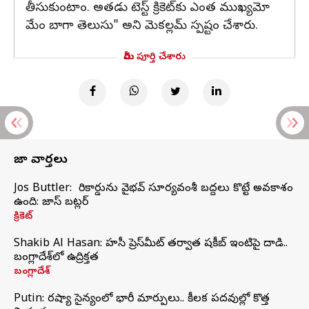
తీసుకుంటాం. అతడు టెస్ట్ క్రికెట్‌కు ఎంత ముఖ్యమో
మేం బాగా తెలుసు" అని మెకల్లమ్‌ స్పష్టం చేశారు.
మీరు పూర్తి చేశారు
తాజా వార్తలు
Jos Buttler: నా రికార్డును వైభవ్ సూర్యవంశీ బద్దలు కొట్టే అవకాశం
ఉంది: జాస్ బట్లర్
క్రికెట్
Shakib Al Hasan: హసీనా ప్రెస్‌మీట్‌ తర్వాత షకీబ్‌ ఇంటిపై దాడి..
బంగ్లాదేశ్‌లో ఉద్రిక్తత
బంగ్లాదేశ్
Putin: రష్యా సైన్యంలో భారీ మార్పులు.. కీలక పదవుల్లో కొత్త