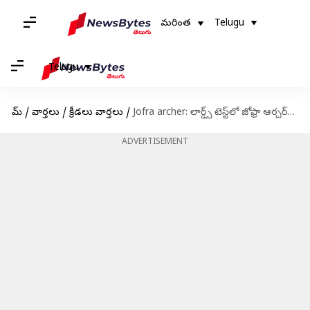
మరింత
Telugu
Telugu
హోమ్
/
వార్తలు
/
క్రీడలు వార్తలు
/
Jofra archer: లార్డ్స్‌ టెస్ట్‌లో జోఫ్రా ఆర్చర్‌ను ఆడించాలి.. జేమ్స్ అండర్సన్ సూచన
ADVERTISEMENT