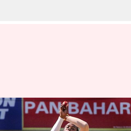
Jofra archer: లార్డ్స్‌ టెస్ట్‌లో జోఫ్రా
ఆర్చర్‌ను ఆడించాలి.. జేమ్స్
అండర్సన్ సూచన