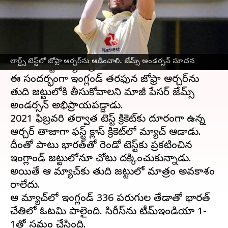
వ్రాసిన వారు
Jul 08, 2025
12:29 pm
Sirish Praharaju
ఈ వార్తాకథనం ఏంటి
జులై 10 నుంచి లార్డ్స్‌లో
ఇంగ్లండ్
,
టీమిండియా
మధ్య
లార్డ్స్‌ టెస్ట్‌లో జోఫ్రా ఆర్చర్‌ను ఆడించాలి.. జేమ్స్ అండర్సన్ సూచన
మూడో టెస్ట్‌ మ్యాచ్‌ ప్రారంభం కానుంది.
ఈ సందర్భంగా ఇంగ్లండ్‌ తరఫున జోఫ్రా ఆర్చర్‌ను
తుది జట్టులోకి తీసుకోవాలని మాజీ పేసర్‌ జేమ్స్
అండర్సన్ అభిప్రాయపడ్డాడు.
2021 ఫిబ్రవరి తర్వాత టెస్ట్‌ క్రికెట్‌కు దూరంగా ఉన్న
ఆర్చర్‌ తాజాగా ఫస్ట్ క్లాస్ క్రికెట్‌లో మ్యాచ్ ఆడాడు.
దీంతో పాటు భారత్‌తో రెండో టెస్ట్‌కు ప్రకటించిన
ఇంగ్లాండ్‌ జట్టులోనూ చోటు దక్కించుకున్నాడు.
అయితే ఆ మ్యాచ్‌కు తుది జట్టులో మాత్రం అవకాశం
రాలేదు.
ఆ మ్యాచ్‌లో ఇంగ్లండ్‌ 336 పరుగుల తేడాతో భారత్
చేతిలో ఓటమి పాలైంది. సిరీస్‌ను టీమ్‌ఇండియా 1-