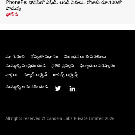
PhonePe: ఫోన్‌పేలో ఎఫ్‌డీ, ఆర్‌డీ సేవలు.. రోజుకు రూ.100తో
పొదుపు
ఫోన్‌ పే
మా గురించి
గోప్యతా విధానం
నిబంధనలు & షరతులు
మమ్మల్ని సంప్రదించండి
నైతిక ప్రవర్తన
ఫిర్యాదుల పరిష్కారం
వార్తలు
న్యూస్ ఆర్కైవ్
టాపిక్స్ ఆర్కైవ్స్
మమ్మల్ని అనుసరించండి
All rights reserved © Candela Labs Private Limited 2026