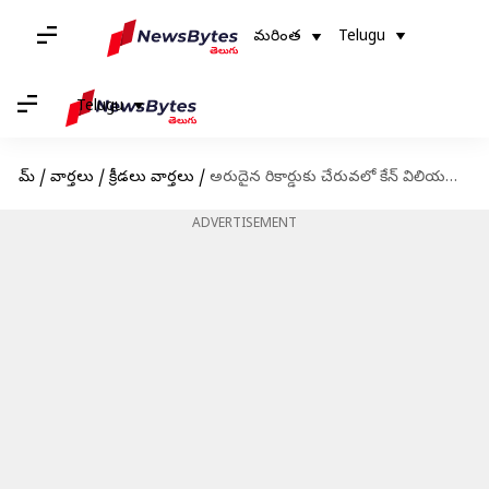
మరింత
Telugu
Telugu
హోమ్
/
వార్తలు
/
క్రీడలు వార్తలు
/
అరుదైన రికార్డుకు చేరువలో కేన్ విలియమ్సన్
ADVERTISEMENT