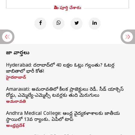
మీరు పూర్తి చేశారు
తాజా వార్తలు
Hyderabad: హైదరాబాద్‌లో 40 లక్షల ఓట్లు గల్లంతు? ఓటర్ల
జాబితాలో భారీ కోత!
హైదరాబాద్
Amaravati: అమరావతిలో కీలక ప్రాజెక్టులు రెడీ.. సీడ్‌ యాక్సెస్‌
రోడ్డు, ఎమ్మెల్యే-ఎమ్మెల్సీ టవర్లకు తుది మెరుగులు
అమరావతి
Andhra Medical College: ఆంధ్ర వైద్యకళాశాలకు జాతీయ
స్థాయిలో 13వ ర్యాంకు.. ఏపీలో టాప్
ఆంధ్రప్రదేశ్