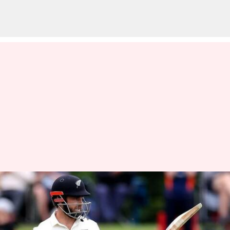
అరుదైన రికార్డుకు చేరువలో కేన్
విలియమ్సన్
వ్రాసిన వారు
Feb 21, 2023
01:41 pm
Jayachandra Akuri