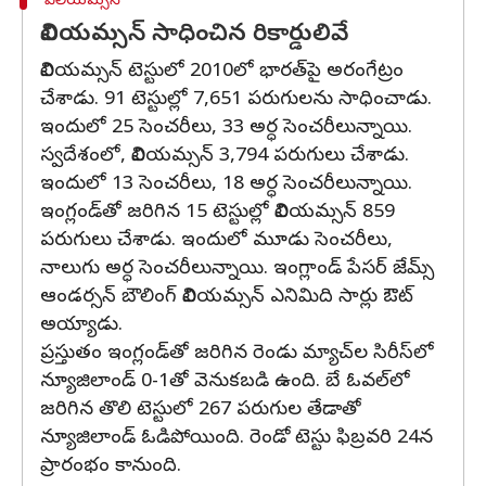
విలియమ్సన్
విలియమ్సన్ సాధించిన రికార్డులివే
విలియమ్సన్ టెస్టులో 2010లో భారత్‌పై అరంగేట్రం
చేశాడు. 91 టెస్టుల్లో 7,651 పరుగులను సాధించాడు.
ఇందులో 25 సెంచరీలు, 33 అర్ధ సెంచరీలున్నాయి.
స్వదేశంలో, విలియమ్సన్ 3,794 పరుగులు చేశాడు.
ఇందులో 13 సెంచరీలు, 18 అర్ధ సెంచరీలున్నాయి.
ఇంగ్లండ్‌తో జరిగిన 15 టెస్టుల్లో విలియమ్సన్ 859
పరుగులు చేశాడు. ఇందులో మూడు సెంచరీలు,
నాలుగు అర్ధ సెంచరీలున్నాయి. ఇంగ్లాండ్ పేసర్ జేమ్స్
ఆండర్సన్‌ బౌలింగ్ విలియమ్సన్ ఎనిమిది సార్లు ఔట్
అయ్యాడు.
ప్రస్తుతం ఇంగ్లండ్‌తో జరిగిన రెండు మ్యాచ్‌ల సిరీస్‌లో
న్యూజిలాండ్ 0-1తో వెనుకబడి ఉంది. బే ఓవల్‌లో
జరిగిన తొలి టెస్టులో 267 పరుగుల తేడాతో
న్యూజిలాండ్ ఓడిపోయింది. రెండో టెస్టు ఫిబ్రవరి 24న
ప్రారంభం కానుంది.