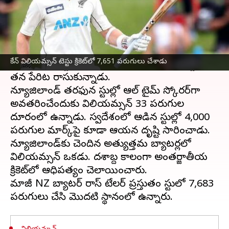
ఈ వార్తాకథనం ఏంటి
టెస్టులో
న్యూజిలాండ్
ప్లేయర్ కేన్ విలియమ్సన్ సరికొత్త
రికార్డులను బద్దలు కొట్టాడు. వెల్లింగ్టన్ లోని ఇంగ్లండ్
కేన్ విలియమ్సన్ టెస్టు క్రికెట్‌లో 7,651 పరుగులు చేశాడు
జరుగుతున్న టెస్టు సిరీస్‌లో రెండు సంచలన రికార్డులను
తన పేరిట రాసుకున్నాడు.
న్యూజిలాండ్ తరఫున టెస్టుల్లో ఆల్ టైమ్ స్కోరర్‌గా
అవతరించేందుకు విలియమ్సన్ 33 పరుగుల
దూరంలో ఉన్నాడు. స్వదేశంలో ఆడిన టెస్టుల్లో 4,000
పరుగుల మార్క్‌పై కూడా ఆయన దృష్టి సారించాడు.
న్యూజిలాండ్‌కు చెందిన అత్యుత్తమ బ్యాటర్లలో
విలియమ్సన్ ఒకడు. దశాబ్ద కాలంగా అంతర్జాతీయ
క్రికెట్‌లో ఆధిపత్యం చెలాయించారు.
మాజీ NZ బ్యాటర్ రాస్ టేలర్ ప్రస్తుతం టెస్టులో 7,683