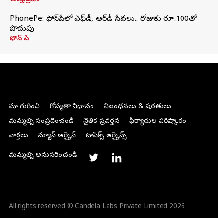
ఆంధ్రప్రదేశ్
PhonePe: ఫోన్‌పేలో ఎఫ్‌డీ, ఆర్‌డీ సేవలు.. రోజుకు రూ.100తో
పొదుపు
ఫోన్‌ పే
మా గురించి
గోప్యతా విధానం
నిబంధనలు & షరతులు
మమ్మల్ని సంప్రదించండి
నైతిక ప్రవర్తన
ఫిర్యాదుల పరిష్కారం
వార్తలు
న్యూస్ ఆర్కైవ్
టాపిక్స్ ఆర్కైవ్స్
మమ్మల్ని అనుసరించండి
All rights reserved © Candela Labs Private Limited 2026