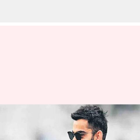
క్రికెట్లోనే కాదు ఆదాయంలోనూ కింగే..
కోహ్లీ ఆస్తుల విలువ తెలిస్తే
షాకవ్వాల్సిందే!