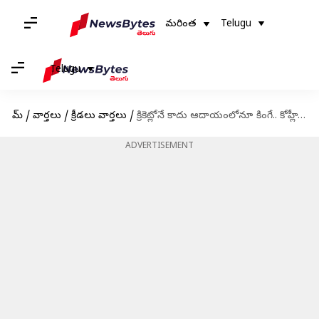
మరింత
Telugu
Telugu
హోమ్
/
వార్తలు
/
క్రీడలు వార్తలు
/
క్రికెట్లోనే కాదు ఆదాయంలోనూ కింగే.. కోహ్లీ ఆస్తుల విలువ తెలిస్తే షాకవ్వాల్సిందే!
ADVERTISEMENT