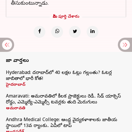
తీసుకుంటున్నాడు.
మీరు పూర్తి చేశారు
తాజా వార్తలు
Hyderabad: హైదరాబాద్‌లో 40 లక్షల ఓట్లు గల్లంతు? ఓటర్ల
జాబితాలో భారీ కోత!
హైదరాబాద్
Amaravati: అమరావతిలో కీలక ప్రాజెక్టులు రెడీ.. సీడ్‌ యాక్సెస్‌
రోడ్డు, ఎమ్మెల్యే-ఎమ్మెల్సీ టవర్లకు తుది మెరుగులు
అమరావతి
Andhra Medical College: ఆంధ్ర వైద్యకళాశాలకు జాతీయ
స్థాయిలో 13వ ర్యాంకు.. ఏపీలో టాప్