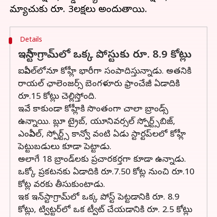
Details
ఇన్‌స్టాగ్రామ్‌లో ఒక్క పోస్టుకు రూ. 8.9 కోట్లు
ఐపీఎల్‌లోనూ కోహ్లీ భారీగా సంపాదిస్తున్నాడు. అతనికి
రాయల్ ఛాలెంజర్స్ బెంగళూరు ఫ్రాంచేజీ ఏడాదికి
రూ.15 కోట్లు చెల్లిస్తోంది.
ఇవే కాకుండా కోహ్లీకి సొంతంగా చాలా బ్రాండ్స్
ఉన్నాయి. బ్లూ ట్రైబ్, యూనివర్సల్ స్పోర్ట్స్‌బిజ్,
ఎంపీఎల్, స్పోర్ట్స్ కాన్వో వంటి ఏడు స్టార్టప్‌లలో కోహ్లీ
పెట్టుబడులు కూడా పెట్టాడు.
అలాగే 18 బ్రాండ్‌లకు ప్రచారకర్తగా కూడా ఉన్నాడు.
ఒక్కో ప్రకటనకు ఏడాదికి రూ.7.50 కోట్ల నుంచి రూ.10
కోట్ల వరకు తీసుకుంటాడు.
ఇక ఇన్‌స్టాగ్రామ్‌లో ఒక్క పోస్ట్ పెట్టడానికి రూ. 8.9
కోట్లు, ట్విట్టర్‌లో ఒక ట్వీట్ చేయడానికి రూ. 2.5 కోట్లు