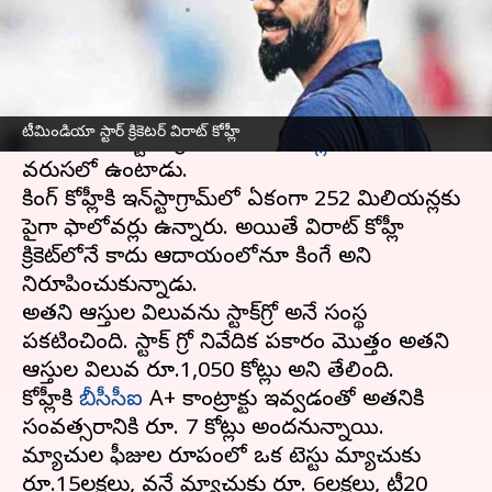
వ్రాసిన వారు
Jun 19, 2023
01:03 pm
Jayachandra Akuri
ఈ వార్తాకథనం ఏంటి
ప్రపంచంలో అత్యధిక ఆదరణ కలిగిన క్రీడాకారుల్లో
టీమిండియా స్టార్ క్రికెటర్ విరాట్ కోహ్లీ
టీమిండియా స్టార్ క్రికెటర్
విరాట్‌ కోహ్లీ
ముందు
వరుసలో ఉంటాడు.
కింగ్ కోహ్లీకి ఇన్‌స్టాగ్రామ్‌లో ఏకంగా 252 మిలియన్లకు
పైగా ఫాలోవర్లు ఉన్నారు. అయితే విరాట్ కోహ్లీ
క్రికెట్‌లోనే కాదు ఆదాయంలోనూ కింగే అని
నిరూపించుకున్నాడు.
అతని ఆస్తుల విలువను స్టాక్‌గ్రో అనే సంస్థ
ప్రకటించింది. స్టాక్ గ్రో నివేదిక ప్రకారం మొత్తం అతని
ఆస్తుల విలువ రూ.1,050 కోట్లు అని తేలింది.
కోహ్లీకి
బీసీసీఐ
A+ కాంట్రాక్టు ఇవ్వడంతో అతనికి
సంవత్సరానికి రూ. 7 కోట్లు అందనున్నాయి.
మ్యాచుల ఫీజుల రూపంలో ఒక టెస్టు మ్యాచుకు
రూ.15లక్షలు, వన్డే మ్యాచుకు రూ. 6లక్షలు, టీ20