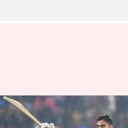
ఆస్ట్రేలియా ఆటగాళ్లపై కోహ్లీ
ఇంట్రెస్టింగ్ కామెంట్స్
వ్రాసిన వారు
Mar 22, 2023
11:08 am
Jayachandra Akuri