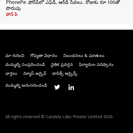
PhonePe: ఫోన్‌పేలో ఎఫ్‌డీ, ఆర్‌డీ సేవలు.. రోజుకు రూ.100తో
పొదుపు
ఫోన్‌ పే
మా గురించి
గోప్యతా విధానం
నిబంధనలు & షరతులు
మమ్మల్ని సంప్రదించండి
నైతిక ప్రవర్తన
ఫిర్యాదుల పరిష్కారం
వార్తలు
న్యూస్ ఆర్కైవ్
టాపిక్స్ ఆర్కైవ్స్
మమ్మల్ని అనుసరించండి
All rights reserved © Candela Labs Private Limited 2026