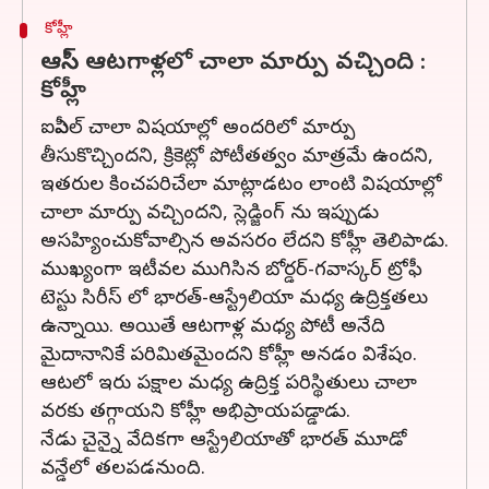
కోహ్లీ
ఆసీస్ ఆటగాళ్లలో చాలా మార్పు వచ్చింది :
కోహ్లీ
ఐపీఎల్ చాలా విషయాల్లో అందరిలో మార్పు
తీసుకొచ్చిందని, క్రికెట్లో పోటీతత్వం మాత్రమే ఉందని,
ఇతరుల కించపరిచేలా మాట్లాడటం లాంటి విషయాల్లో
చాలా మార్పు వచ్చిందని, స్లెడ్జింగ్ ను ఇప్పుడు
అసహ్యించుకోవాల్సిన అవసరం లేదని కోహ్లీ తెలిపాడు.
ముఖ్యంగా ఇటీవల ముగిసిన బోర్డర్-గవాస్కర్ ట్రోఫీ
టెస్టు సిరీస్ లో భారత్-ఆస్ట్రేలియా మధ్య ఉద్రిక్తతలు
ఉన్నాయి. అయితే ఆటగాళ్ల మధ్య పోటీ అనేది
మైదానానికే పరిమితమైందని కోహ్లీ అనడం విశేషం.
ఆటలో ఇరు పక్షాల మధ్య ఉద్రిక్త పరిస్థితులు చాలా
వరకు తగ్గాయని కోహ్లీ అభిప్రాయపడ్డాడు.
నేడు చైన్నై వేదికగా ఆస్ట్రేలియాతో భారత్ మూడో
వన్డేలో తలపడనుంది.