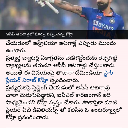
ఈ వార్తాకథనం ఏంటి
భారత్-ఆస్ట్రేలియా మ్యాచ్ అభిమానులకు మంచి కిక్ ను
ఇస్తుంది. మ్యాచ్ ఎప్పుడు జరిగినా వాతావరణం
ఆసీస్ ఆటగాళ్లలో మార్పు వచ్చిందన్న కోహ్లీ
ఇరుపక్షాల మధ్య హీట్‌గా ఉంటుంది. అయితే స్లెడ్జింగ్
చేయడంలో ఆస్ట్రేలియా ఆటగాళ్లే ఎప్పుడు ముందు
ఉంటారు.
ప్రత్యర్థి బ్యాటర్ల ఏకాగ్రతను చెడగొట్టేందుకు రెచ్చగొట్టే
వ్యాఖ్యలను తరుచూ ఆసీసీ ఆటగాళ్లు చేస్తుంటారు.
అయితే ఈ విషయంపై తాజాగా టీమిండియా
స్టార్
ప్లేయర్ విరాట్ కోహ్లీ
స్పందించారు.
ప్రత్యర్థులపై స్లెడ్జింగ్ చేయడంలో ఆసీసీ ఆటగాళ్లు
చాలా మెరుగుపడ్డారని, ఐపీఎల్ కారణంగానే ఇది
సాధ్యమైందని కోహ్లీ స్పష్టం చేశారు. సౌతాఫ్రికా మాజీ
ప్లేయర్ ఏబీ డివిలియర్స్ తో కలిసిన ఓ ఇంటర్య్వూలో