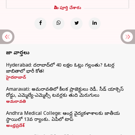
మీరు పూర్తి చేశారు
తాజా వార్తలు
Hyderabad: హైదరాబాద్‌లో 40 లక్షల ఓట్లు గల్లంతు? ఓటర్ల
జాబితాలో భారీ కోత!
హైదరాబాద్
Amaravati: అమరావతిలో కీలక ప్రాజెక్టులు రెడీ.. సీడ్‌ యాక్సెస్‌
రోడ్డు, ఎమ్మెల్యే-ఎమ్మెల్సీ టవర్లకు తుది మెరుగులు
అమరావతి
Andhra Medical College: ఆంధ్ర వైద్యకళాశాలకు జాతీయ
స్థాయిలో 13వ ర్యాంకు.. ఏపీలో టాప్
ఆంధ్రప్రదేశ్