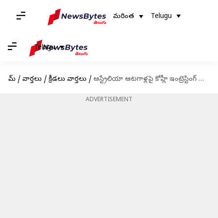
మరింత
Telugu
Telugu
హోమ్
/
వార్తలు
/
క్రీడలు వార్తలు
/
ఆస్ట్రేలియా ఆటగాళ్లపై కోహ్లీ ఇంట్రెస్టింగ్ కామెంట్స్
ADVERTISEMENT