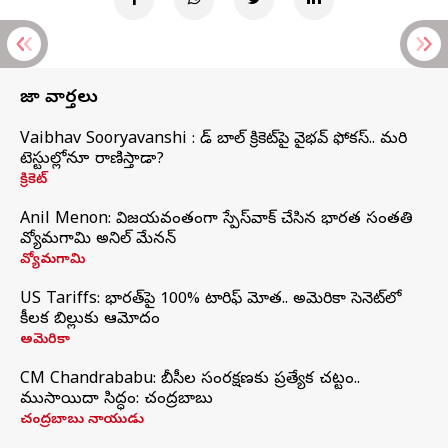
తాజా వార్తలు
Vaibhav Sooryavanshi : రెడ్ బాల్ క్రికెట్‌పై వైభవ్ ఫోకస్.. మరి
టెస్టుల్లోనూ రాణిస్తాడా?
క్రికెట్
Anil Menon: విజయవంతంగా స్పేస్‌వాక్‌ చేసిన భారత సంతతి
వ్యోమగామి అనిల్‌ మేనన్
వ్యోమగామి
US Tariffs: భారత్‌పై 100% టారిఫ్‌ మోత.. అమెరికా సెనెట్‌లో
కీలక బిల్లుకు ఆమోదం
అమెరికా
CM Chandrababu: బీసీల సంరక్షణకు ప్రత్యేక చట్టం..
ముసాయిదా సిద్ధం: చంద్రబాబు
చంద్రబాబు నాయుడు