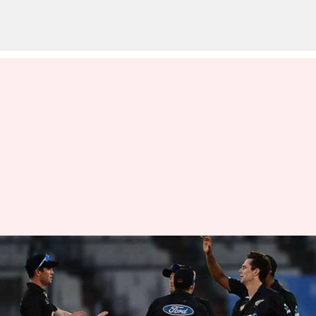
చివరి వన్డేలో 47 పరుగుల తేడాతో
పాకిస్తాన్ ఓటమి
వ్రాసిన వారు
May 08, 2023
11:56 am
Jayachandra Akuri