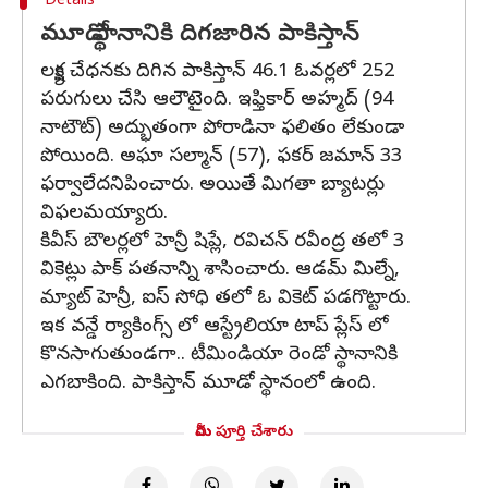
Details
మూడో స్థానానికి దిగజారిన పాకిస్తాన్
లక్ష్య చేధనకు దిగిన పాకిస్తాన్ 46.1 ఓవర్లలో 252
పరుగులు చేసి ఆలౌటైంది. ఇఫ్తికార్ అహ్మద్ (94
నాటౌట్) అద్భుతంగా పోరాడినా ఫలితం లేకుండా
పోయింది. అఘా సల్మాన్ (57), ఫకర్ జమాన్ 33
ఫర్వాలేదనిపించారు. అయితే మిగతా బ్యాటర్లు
విఫలమయ్యారు.
కివీస్ బౌలర్లలో హెన్రీ షిప్లే, రవిచన్ రవీంద్ర తలో 3
వికెట్లు పాక్ పతనాన్ని శాసించారు. ఆడమ్ మిల్నే,
మ్యాట్ హెన్రీ, ఐస్ సోధి తలో ఓ వికెట్ పడగొట్టారు.
ఇక వన్డే ర్యాకింగ్స్ లో ఆస్ట్రేలియా టాప్ ప్లేస్ లో
కొనసాగుతుండగా.. టీమిండియా రెండో స్థానానికి
ఎగబాకింది. పాకిస్తాన్ మూడో స్థానంలో ఉంది.
మీరు పూర్తి చేశారు