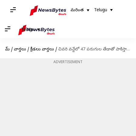
మరింత
Telugu
Telugu
హోమ్
/
వార్తలు
/
క్రీడలు వార్తలు
/
చివరి వన్డేలో 47 పరుగుల తేడాతో పాకిస్తాన్ ఓటమి
ADVERTISEMENT