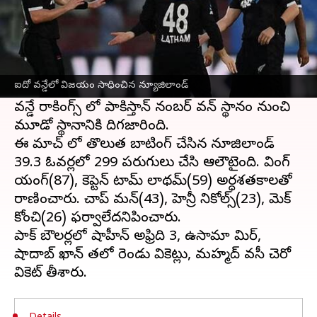
ఈ వార్తాకథనం ఏంటి
న్యూజిలాండ్ తో జరిగిన ఐదో వన్డేలో
పాకిస్తాన్
47
పరుగుల తేడాతో ఓటమిపాలైంది. దీంతో వన్డేలో సిరీస్
ఐదో వన్డేలో విజయం సాధించిన న్యూజిలాండ్
ను పాకిస్తాన్ 4-1తో కైవసం చేసుకుంది. ఈ ఓటమితో
వన్డే ర్యాకింగ్స్ లో పాకిస్తాన్ నంబర్ వన్ స్థానం నుంచి
మూడో స్థానానికి దిగజారింది.
ఈ మ్యాచ్ లో తొలుత బ్యాటింగ్ చేసిన న్యూజిలాండ్
39.3 ఓవర్లలో 299 పరుగులు చేసి ఆలౌటైంది. వింగ్
యంగ్(87), కెప్టెన్ టామ్ లాథమ్(59) అర్ధశతకాలతో
రాణించారు. చాప్ మన్(43), హెన్రీ నికోల్స్(23), మెక్
కోంచి(26) ఫర్వాలేదనిపించారు.
పాక్ బౌలర్లలో షాహీన్ అఫ్రిది 3, ఉసామా మిర్,
షాదాబ్ ఖాన్ తలో రెండు వికెట్లు, మహ్మద్ వసీ చెరో