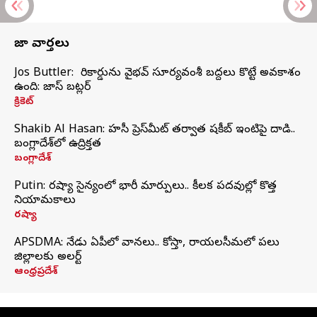
తాజా వార్తలు
Jos Buttler: నా రికార్డును వైభవ్ సూర్యవంశీ బద్దలు కొట్టే అవకాశం
ఉంది: జాస్ బట్లర్
క్రికెట్
Shakib Al Hasan: హసీనా ప్రెస్‌మీట్‌ తర్వాత షకీబ్‌ ఇంటిపై దాడి..
బంగ్లాదేశ్‌లో ఉద్రిక్తత
బంగ్లాదేశ్
Putin: రష్యా సైన్యంలో భారీ మార్పులు.. కీలక పదవుల్లో కొత్త
నియామకాలు
రష్యా
APSDMA: నేడు ఏపీలో వానలు.. కోస్తా, రాయలసీమలో పలు
జిల్లాలకు అలర్ట్
ఆంధ్రప్రదేశ్