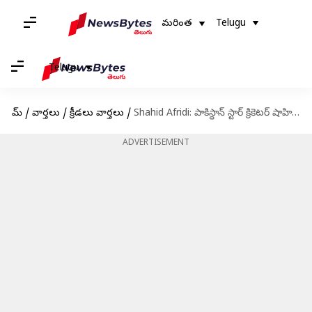
మరింత
Telugu
Telugu
హోమ్
/
వార్తలు
/
క్రీడలు వార్తలు
/
Shahid Afridi: పాకిస్థాన్ స్టార్ క్రికెటర్ షాహిద్ అఫ్రిది సోదరి మృతి
ADVERTISEMENT