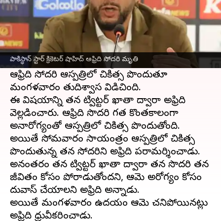
ఈ వార్తాకథనం ఏంటి
పాకిస్థాన్
మాజీ కెప్టెన్
షాహీద్ ఆఫ్రిది
ఇంట్లో తీవ్ర విషాదం
నెలకొంది.
పాకిస్థాన్ స్టార్ క్రికెటర్ షాహిద్ అఫ్రిది సోదరి మృతి
గత కొంతకాలంగా అనారోగ్యంతో బాధపడుతున్న
ఆఫ్రిది సోదరి ఆస్పత్రిలో చికిత్స పొందుతూ
మంగళవారం తుదిశ్వాస విడిచింది.
ఈ విషయాన్ని తన ట్విట్టర్ ఖాతా ద్వారా అఫ్రిది
వెల్లడించారు. ఆఫ్రిది సొదరి గత కొంతకాలంగా
అనారోగ్యంతో ఆస్పత్రిలో చికిత్స పొందుతోంది.
అయితే సోమవారం సాయంత్రం ఆస్పత్రిలో చికిత్స
పొందుతున్న తన సోదరిని అఫ్రిది పరామర్శించాడు.
అనంతరం తన ట్విట్టర్ ఖాతా ద్వారా తన సొదరి తన
జీవితం కోసం పోరాడుతోందని, ఆమె అరోగ్యం కోసం
దువాస్ చేయాలని అఫ్రిది అన్నాడు.
అయితే మంగళవారం ఉదయం ఆమె చనిపోయినట్లు