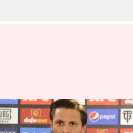
Shahid Afridi: పాకిస్థాన్ స్టార్ క్రికెటర్
షాహిద్ అఫ్రిది సోదరి మృతి
వ్రాసిన వారు
Oct 17, 2023
03:10 pm
Jayachandra Akuri