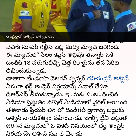
వ్రాసిన వారు
Jun 15, 2023
11:28 am
Jayachandra Akuri
ఈ వార్తాకథనం ఏంటి
తమిళనాడు ప్రీమియర్ లీగ్
2023లో ఆసక్తికర ఘటనలు
అంపైర్లతో అశ్విన్ వాగ్వివాదం
చోటు చేసుకున్నాయి. మంగళవారం సేలం స్పార్టాన్స్,
చెపాక్ సూపర్ గిల్లీస్ జట్ల మధ్య మ్యాచ్ జరిగింది.
ఈ మ్యాచులో సేలం కెప్టెన్ అభిషేక్ తన్వార్ ఒకే
బంతికి 18 పరుగులిచ్చి చెత్త రికార్డును తన పేరిట
లిఖించుకున్నాడు.
తాజాగా టీమిండియా వెటరన్ స్పిన్నర్
రవిచంద్రన్ అశ్విన్
ఏకంగా థర్డ్ అంపైర్ నిర్ణయాన్నే సవాల్ చేస్తూ
డీఆర్ఎస్ తీసుకున్నాడు. ఇందుకు సంబంధించిన
వీడియో ప్రస్తుతం సోషల్ మీడియాలో వైరల్ అయింది.
తమిళనాడు ప్రీమియర్ లీగ్ లో దిండిగల్ డ్రాగాన్స్ జట్టుకు
అశ్విన్ నాయకత్వం వహించాడు. బాల్సీ ట్రిచీ జట్టుతో
జరిగిన మ్యాచులో ఓ వికెట్ విషయంలో థర్డ్ అంపైర్