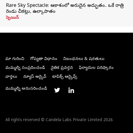
Rare Sky Spectacle: ఆకాశంలో అరుదైన అద్భుతం.. ఒకే రాత్రి
రెండు చీకట్లు, ఉల్కాపాతం
స్పెయిన్
మా గురించి
గోప్యతా విధానం
నిబంధనలు & షరతులు
మమ్మల్ని సంప్రదించండి
నైతిక ప్రవర్తన
ఫిర్యాదుల పరిష్కారం
వార్తలు
న్యూస్ ఆర్కైవ్
టాపిక్స్ ఆర్కైవ్స్
మమ్మల్ని అనుసరించండి
All rights reserved © Candela Labs Private Limited 2026