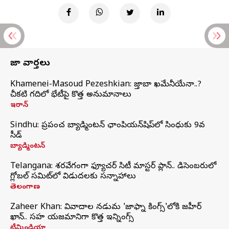
తాజా వార్తలు
Khamenei-Masoud Pezeshkian: మొజ్తాబా ఖమేనీయేనా..?
చీకటి గదిలో భేటీపై కొత్త అనుమానాలు
ఇరాన్
Sindhu: ప్రపంచ బ్యాడ్మింటన్‌ ఛాంపియన్‌షిప్‌లో సింధుకు 9వ
సీడ్
బ్యాడ్మింటన్
Telangana: శరవేగంగా ఫ్యూచర్ సిటీ మాస్టర్ ప్లాన్.. డిసెంబరులో
గ్లోబల్‌ సమిట్‌లో విడుదలకు సన్నాహాలు
తెలంగాణ
Zaheer Khan: వివాదాల నడుమ 'జాఫ్నా కింగ్స్'లోకి జహీర్
ఖాన్.. సహ యజమానిగా కొత్త ఇన్నింగ్స్
టీమిండియా