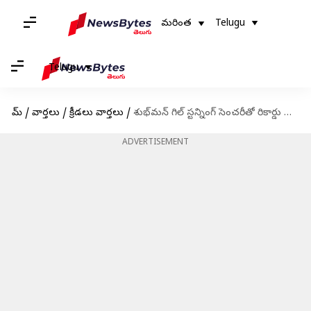
మరింత
Telugu
Telugu
హోమ్
/
వార్తలు
/
క్రీడలు వార్తలు
/
శుభ్‌మన్ గిల్ స్టన్నింగ్ సెంచరీతో రికార్డు బద్దలు
ADVERTISEMENT