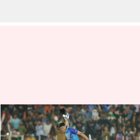
శుభ్‌మన్ గిల్ స్టన్నింగ్ సెంచరీతో రికార్డు
బద్దలు
వ్రాసిన వారు
Feb 02, 2023
09:38 pm
Jayachandra Akuri