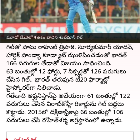
ఈ వార్తాకథనం ఏంటి
యువ బ్యాటింగ్ సంచలనం
శుభ్‌మన్ గిల్
మరోసారి
సంచలనాత్మక ఇన్నింగ్స్‌ను ఆడాడు. సిరీస్ గెలవాలంటే
మూడో టీ20లో శతకం బాదిన శుభ్‌మాన్ గిల్
తప్పక గెలవాల్సిన మ్యాచ్‌లో గిల్ చెలరేగి ఆడాడు.
గిల్‌తో పాటు రాహుల్ త్రిపాఠి, సూర్యకుమార్ యాదవ్,
హార్ధిక్ పాండ్యా కూడా బ్యాట్ ఝుళిపించడంతో భారత్
166 పరుగుల తేడాతో విజయం సాధించింది.
63 బంతుల్లో 12 ఫోర్లు, 7 సిక్సర్లతో 126 పరుగులు
చేసిన గిల్.. భారత్ తరుఫున టీ20 ఫార్మాట్లో
హైస్కోరర్‌గా నిలిచాడు.
గతేడాది ఆఫ్ఘనిస్తాన్‌పై అజేయంగా 61 బంతుల్లో 122
పరుగులు చేసిన విరాట్‌కోహ్లీ రికార్డును గిల్ బద్దలు
కొట్టాడు. 2015లో దక్షిణాఫ్రికాపై 66 బంతుల్లో 106