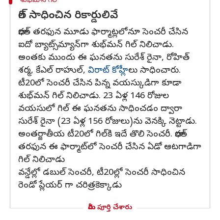
శుభ్‌మాన్ గిల్
గిల్ సాధించిన రికార్డులివే
భారత్ తరఫున మూడు ఫార్మాట్లలోనూ సెంచరీ చేసిన
ఐదో బ్యాట్స్‌మ్యాన్‌గా శుభ్‌మన్ గిల్ నిలిచాడు.
అంతకు ముందు ఈ ఘనతను సురేశ్ రైనా, రోహిత్
శర్మ, కేఎల్ రాహుల్,
విరాట్ కోహ్లీ
లు సాధించారు.
టీ20లో సెంచరీ చేసిన పిన్న వయస్కుడిగా కూడా
శుభ్‌మన్ గిల్ నిలిచాడు. 23 ఏళ్ల 146 రోజుల
వయసులో గిల్ ఈ ఘనతను సాధించడం ద్వారా
సురేశ్ రైనా (23 ఏళ్ల 156 రోజులు)ను వెనక్కి నెట్టాడు.
అంతర్జాతీయ టీ20లో గిల్‌కి ఇదే తొలి సెంచరీ. భారత్‌
తరఫున ఈ ఫార్మాట్‌లో సెంచరీ చేసిన ఏడో ఆటగాడిగా
గిల్ నిలిచాడు
వన్డేల్లో డబుల్ సెంచరీ, టీ20ల్లో సెంచరీ సాధించిన
రెండో ప్లేయర్ గా చరిత్రకెక్కాడు
మీరు పూర్తి చేశారు