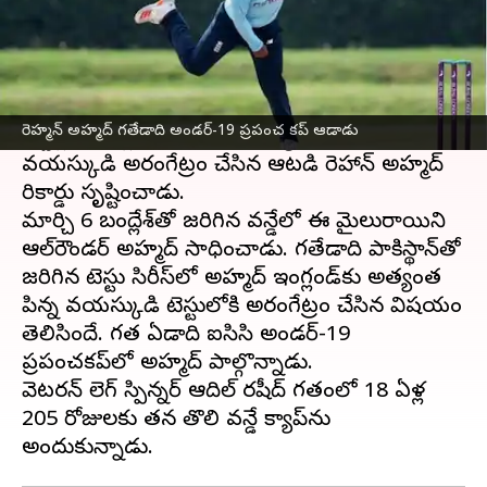
ఈ వార్తాకథనం ఏంటి
బంగ్లాదేశ్‌తో జరిగిన మూడో వన్డేలో
ఇంగ్లండ్‌
కు చెందిన
ఆల్ రౌండర్ రెహాన్ అహ్మద్ కొత్త చరిత్ర సృష్టించాడు.
రెహ్మన్ అహ్మద్ గతేడాది అండర్-19 ప్రపంచ కప్ ఆడాడు
వన్డేల్లోకి ఇంగ్లండ్‌ తరుపున అత్యంత పిన్న
వయస్కుడిగా అరంగేట్రం చేసిన ఆటగాడిగా రెహాన్ అహ్మద్
రికార్డు సృష్టించాడు.
మార్చి 6 బంగ్లాదేశ్‌తో జరిగిన వన్డేలో ఈ మైలురాయిని
ఆల్‌రౌండర్ అహ్మద్ సాధించాడు. గతేడాది పాకిస్థాన్‌తో
జరిగిన టెస్టు సిరీస్‌లో అహ్మద్ ఇంగ్లండ్‌కు అత్యంత
పిన్న వయస్కుడిగా టెస్టులోకి అరంగేట్రం చేసిన విషయం
తెలిసిందే. గత ఏడాది ఐసిసి అండర్-19
ప్రపంచకప్‌లో అహ్మద్ పాల్గొన్నాడు.
వెటరన్ లెగ్ స్పిన్నర్ ఆదిల్ రషీద్ గతంలో 18 ఏళ్ల
205 రోజులకు తన తొలి వన్డే క్యాప్‌ను