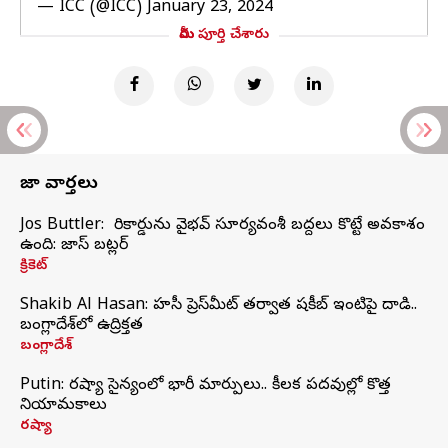
— ICC (@ICC)
January 23, 2024
మీరు పూర్తి చేశారు
తాజా వార్తలు
Jos Buttler: నా రికార్డును వైభవ్ సూర్యవంశీ బద్దలు కొట్టే అవకాశం
ఉంది: జాస్ బట్లర్
క్రికెట్
Shakib Al Hasan: హసీనా ప్రెస్‌మీట్‌ తర్వాత షకీబ్‌ ఇంటిపై దాడి..
బంగ్లాదేశ్‌లో ఉద్రిక్తత
బంగ్లాదేశ్
Putin: రష్యా సైన్యంలో భారీ మార్పులు.. కీలక పదవుల్లో కొత్త
నియామకాలు
రష్యా