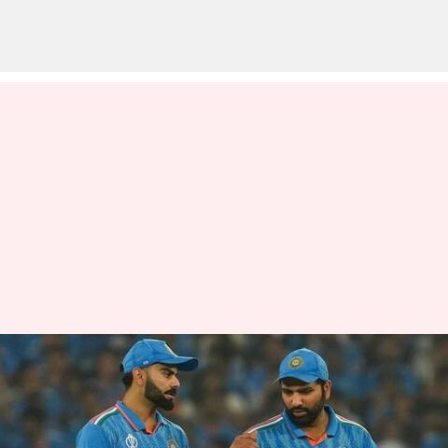
Rohit Sharma: 'వన్డే టీమ్ ఆఫ్ ద
ఇయర్‌' కెప్టెన్ గా రోహిత్ శర్మ..
టీంలో 6మంది భారతీయులకు