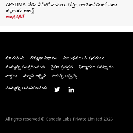
APSDMA: నేడు ఏపీలో వానలు.. కోస్తా, రాయలసీమలో పలు
జిల్లాలకు అలర్ట్
ఆంధ్రప్రదేశ్
మా గురించి
గోప్యతా విధానం
నిబంధనలు & షరతులు
మమ్మల్ని సంప్రదించండి
నైతిక ప్రవర్తన
ఫిర్యాదుల పరిష్కారం
వార్తలు
న్యూస్ ఆర్కైవ్
టాపిక్స్ ఆర్కైవ్స్
మమ్మల్ని అనుసరించండి
All rights reserved © Candela Labs Private Limited 2026