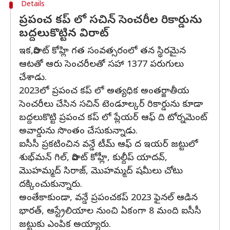
Details
ప్రపంచ కప్ లో సచిన్ సెంచరీల రికార్డును
బద్దలుకొట్టిన విరాట్
ఇక,విరాట్ కోహ్లి గత సంవత్సరంలో తన స్థిరమైన
ఆటతో ఆరు సెంచరీలతో సహా 1377 పరుగులు
చేశాడు.
2023లో ప్రపంచ కప్ లో అత్యధిక అంతర్జాతీయ
సెంచరీలు చేసిన సచిన్ టెండూల్కర్ రికార్డును కూడా
బద్దలుకొట్టి ప్రపంచ కప్ లో ప్లేయర్ ఆఫ్ ది టోర్నమెంట్
అవార్డును సొంతం చేసుకున్నాడు.
ఐసీసీ ప్రకటించిన వన్డే టీమ్ ఆఫ్ ద ఇయర్‌ జట్టులో
శుభ్‌మ‌న్ గిల్, విరాట్ కోహ్లీ, కుల్దీప్ యాద‌వ్,
మొహమ్మద్ సిరాజ్, మొహమ్మద్ ష‌మీలు చోటు
ద‌క్కించుకున్నారు.
అంతేకాకుండా, వ‌న్డే ప్రపంచకప్ 2023 ఫైన‌ల్ ఆడిన
భార‌త్, ఆస్ట్రేలియాల‌ నుంచి ఏకంగా 8 మంది ఐసీసీ
జ‌ట్టుకు ఎంపిక‌ అయ్యారు.