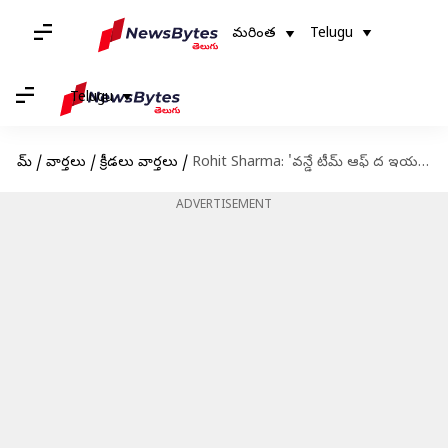
మరింత
Telugu
Telugu
హోమ్
/
వార్తలు
/
క్రీడలు వార్తలు
/
Rohit Sharma: 'వన్డే టీమ్ ఆఫ్ ద ఇయర్‌' కెప్టెన్ గా రోహిత్ శర్మ.. టీంలో 6మంది భారతీయులకు చోటు
ADVERTISEMENT