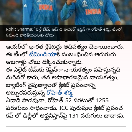
చోటు
వ్రాసిన వారు
Jan 23, 2024
05:15 pm
Sirish Praharaju
ఈ వార్తాకథనం ఏంటి
Rohit Sharma: 'వన్డే టీమ్ ఆఫ్ ద ఇయర్‌' కెప్టెన్ గా రోహిత్ శర్మ.. టీంలో
6మంది భారతీయులకు చోటు
2023 సంవత్సరానికి ICC పురుషుల ODI టీమ్ ఆఫ్ ది
ఇయర్‌లో భారత క్రికెటర్లు ఆధిపత్యం చెలాయించారు.
ఈ టీంలో
టీమిండియా
కి సంబంధించిన ఆరుగురు
ఆటగాళ్లు చోటు దక్కించుకున్నారు.
ఈ ఎలైట్ టీమ్‌కు కెప్టెన్‌గా నాయకత్వం వహిస్తున్నది
మరెవరో కాదు, తన అసాధారణమైన నాయకత్వం,
బ్యాటింగ్ నైపుణ్యాలతో క్రికెట్ ప్రపంచాన్ని
అబ్బురపరుస్తున్న
రోహిత్ శర్మ
.
ఏడాది పొడవునా, రోహిత్ 52 సగటుతో 1255
పరుగులు సాధించాడు. ICC పురుషుల క్రికెట్ ప్రపంచ