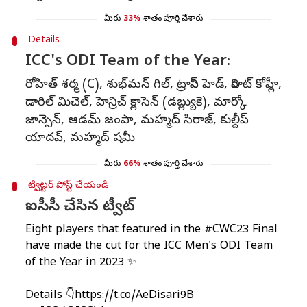
మీరు
33%
శాతం పూర్తి చేశారు
Details
ICC's ODI Team of the Year:
రోహిత్ శర్మ (C), శుభ్‌మన్ గిల్, ట్రావిస్ హెడ్, విరాట్ కోహ్లీ,
డారిల్ మిచెల్, హెన్రిచ్ క్లాసెన్ (డబ్ల్యుకె), మార్కో
జాన్సెన్, ఆడమ్ జంపా, మహ్మద్ సిరాజ్, కుల్దీప్
యాదవ్, మహ్మద్ షమీ
మీరు
66%
శాతం పూర్తి చేశారు
ట్విట్టర్ పోస్ట్ చేయండి
ఐసీసీ చేసిన ట్వీట్
Eight players that featured in the
#CWC23
Final
have made the cut for the ICC Men's ODI Team
of the Year in 2023 ✨
Details 👇
https://t.co/AeDisari9B