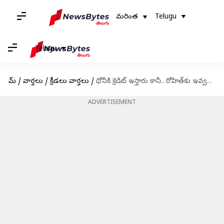
మరింత
Telugu
Telugu
హోమ్
/
వార్తలు
/
క్రీడలు వార్తలు
/
ధోనీకి క్రెడిట్ ఇస్తారు కానీ.. రోహిత్‌కు ఇవ్వరు: గవాస్కర్ షాకింగ్ కామెంట్స్
ADVERTISEMENT