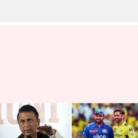
ధోనీకి క్రెడిట్ ఇస్తారు కానీ.. రోహిత్‌కు
ఇవ్వరు: గవాస్కర్ షాకింగ్ కామెంట్స్
వ్రాసిన వారు
May 26, 2023
01:53 pm
Jayachandra Akuri