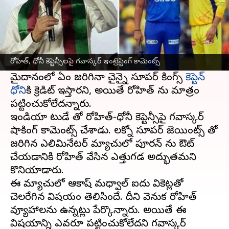
ఈ వార్తాకథనం ఏంటి
ఐపీఎల్‌లో ముంబై ఇండియన్స్ సారిథి
రోహిత్ శర్మ
కెప్టెన్సీకి గుర్తింపు లభించడం లేదని టీమిండియా
రోహిత్, ధోనీ కెప్టెన్సీలపై గవాస్కర్ ఇంట్రెస్టింగ్ కామెంట్స్
మాజీ క్రికెటర్ సునీల్ గవాస్కర్ పేర్కొన్నారు.
మైదానంలో ఏం జరిగినా చైన్నై సూపర్ కింగ్స్
కెప్టెన్
ధోని
కి క్రెడిట్ ఇస్తారని, అయితే రోహిత్ ను మాత్రం
పట్టించుకోలేదన్నారు.
ఇండియా టుడే తో రోహిత్-ధోనీ కెప్టెన్సీపై గవాస్కర్
షాకింగ్ కామెంట్స్ చేశాడు. లక్నో సూపర్ జెయింట్స్ తో
జరిగిన ఎలిమినేటర్ మ్యాచులో పూరన్ ను ఔట్
చేయడానికి రోహిత్ వేసిన ఎత్తుగడ అద్భుతమని
కొనియాడారు.
ఈ మ్యాచులో ఆకాష్ మధ్వాల్ ఐదు వికెట్లతో
చెలరేగిన విషయం తెలిసిందే. దీని వెనుక రోహిత్
వ్యూహాలను ఉన్నట్లు పేర్కొన్నారు. అయితే ఈ
విషయాన్ని ఎవరూ పట్టించుకోలేదని గవాస్కర్