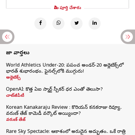
మీరు పూర్తి చేశారు
తాజా వార్తలు
World Athletics Under-20: ప్రపంచ అండర్-20 అథ్లెటిక్స్‌లో
భారత్‌ శుభారంభం.. ఫైనల్స్‌లోకి ముగ్గురు!
అథ్లెటిక్స్
OpenAI: కొత్త ఏఐ స్మార్ట్ స్పీకర్ ధర ఎంతో తెలుసా?
చాట్‌జీపీటీ
Korean Kanakaraju Review : కొరియన్ కనకరాజు రివ్యూ..
వరుణ్ తేజ్ కామెడీ వర్కౌట్ అయ్యిందా?
వరుణ్ తేజ్
Rare Sky Spectacle: ఆకాశంలో అరుదైన అద్భుతం.. ఒకే రాత్రి