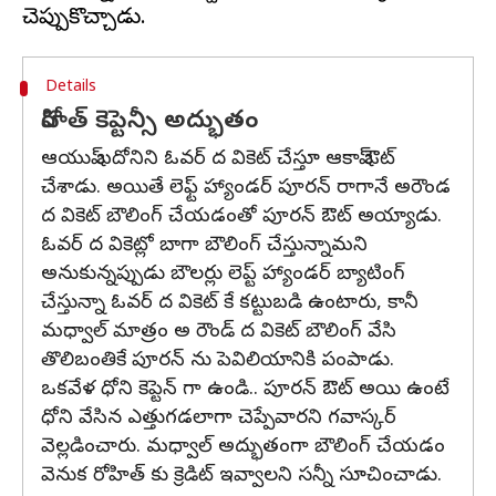
Details
రోహిత్ కెప్టెన్సీ అద్భుతం
ఆయుష్ బదోనిని ఓవర్ ద వికెట్ చేస్తూ ఆకాష్ ఔట్
చేశాడు. అయితే లెఫ్ట్ హ్యాండర్ పూరన్ రాగానే అరౌండ
ద వికెట్ బౌలింగ్ చేయడంతో పూరన్ ఔట్ అయ్యాడు.
ఓవర్ ద వికెట్లో బాగా బౌలింగ్ చేస్తున్నామని
అనుకున్నప్పుడు బౌలర్లు లెప్ట్ హ్యాండర్ బ్యాటింగ్
చేస్తున్నా ఓవర్ ద వికెట్ కే కట్టుబడి ఉంటారు, కానీ
మధ్వాల్ మాత్రం అ రౌండ్ ద వికెట్ బౌలింగ్ వేసి
తొలిబంతికే పూరన్ ను పెవిలియానికి పంపాడు.
ఒకవేళ ధోని కెప్టెన్ గా ఉండి.. పూరన్ ఔట్ అయి ఉంటే
ధోని వేసిన ఎత్తుగడలాగా చెప్పేవారని గవాస్కర్
వెల్లడించారు. మధ్వాల్ అద్భుతంగా బౌలింగ్ చేయడం
వెనుక రోహిత్ కు క్రెడిట్ ఇవ్వాలని సన్నీ సూచించాడు.