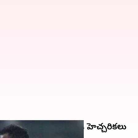
స్తాం.. మాథ్యూస్ సోదరుడి హెచ్చరికలు