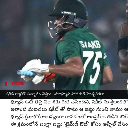
వ్రాసిన వారు
Nov 09, 2023
03:22 pm
Jayachandra Akuri
ఈ వార్తాకథనం ఏంటి
వన్డే ప్రపంచ కప్‌లో
శ్రీలంక
-
బంగ్లాదేశ్
జట్ల మధ్య జరిగిన మ్
బంగ్లా కెప్టెన్ షకీబ్ వ్యవహరించిన తీరుపై శ్రీలంక స
షకీబ్ ఆటతీరుకు విరుద్ధంగా వ్యవహరించాడని సోషల్ మ
తాజాగా ఈ ఘటనపై ఏంజెలో మాథ్యూస్ సోదరుడు ట్రెవిస
షకీబ్ క్రీడా స్ఫూర్తికి విరుద్ధంగా వ్యవహరించాడని, అం
Details
షకీబ్ ను శ్రీలంకకు రానివ్వం
షకీబ్ రాళ్లతో సన్మానం చేస్తాం.. మాథ్యూస్ సోదరుడి హెచ్చరికలు
మాథ్యూస్ ఓట్ తీవ్ర నిరాశకు గురి చేసిందని, షకీబ్ ను శ్రీలంకల
ఇలాంటి ఘటనలు షకీబ్ తో పాటు ఆ జట్టు నుంచి తాము ఆశించలేద
మాథ్యూస్‌ క్రీజులోకి ఆలస్యంగా రావడంతో అంపైర్ అతడిని ఔట్
ఈ క్రమంలోనే బంగ్లా జట్టు 'టైమ్‌డ్‌ ఔట్‌' కోసం అప్పీల్‌ చేసిం