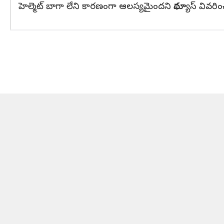
హెల్మెట్‌ బాగా లేని కారణంగా ఆలస్యమైందని మాథ్యూస్‌ వివరించ