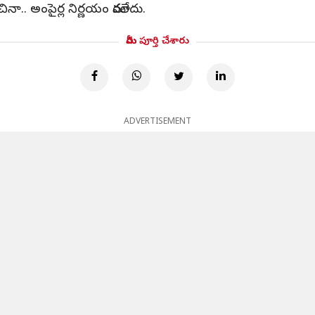
ినా.. అంపైర్ల నిర్ణయం మారలేదు.
మీరు పూర్తి చేశారు
ADVERTISEMENT