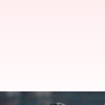
Sl vs BAN: షకీబ్ రాళ్లతో సన్మానం చే