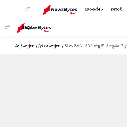
భారతదేశం
బిజినెస్
Telugu
హోమ్
/
వార్తలు
/
క్రీడలు వార్తలు
/
Sl vs BAN: షకీబ్ రాళ్లతో సన్మానం చేస్