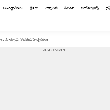
అంతర్జాతీయం
క్రీడలు
టెక్నాలజీ
సినిమా
ఆటోమొబైల్స్
లైఫ్
తాం.. మాథ్యూస్ సోదరుడి హెచ్చరికలు
ADVERTISEMENT