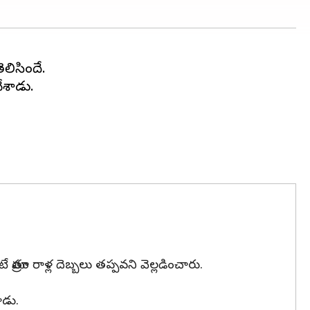
లిసిందే.
ేశాడు.
్రం రాళ్ల దెబ్బలు తప్పవని వెల్లడించారు.
ాడు.