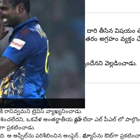
యాచులో టైమ్డ్ ఔట్ తీవ్ర విమర్శలకు దారి తీసిన విషయం తె
ీనియర్ ఆటగాడు మాథ్యూస్ మ్యాచ్ అనంతరం అగ్రహం వ్యక్తం చ
ీడియాలో విమర్శలు వెలువెత్తాయి.
్ మాథ్యూస్ స్పందించాడు.
దుకు అతడు మూల్యం చెల్లించుకోవాల్సిందేనని వెల్లడించాడు.
ోకి రానివ్వమని ట్రెవిస్ వ్యాఖ్యనించాడు.
ని, ఒకవేళ అంతర్జాతీయ మ్యాచ్ లేదా ఎల్ పీఎల్ లో పాల్గొంటే మాత
‌గా ప్రకటించాడు.
ది. ఆ అప్పీల్‌ను పరిశీలించిన అంపైర్‌.. మాథ్యూస్‌ను ఔట్‌గా ప్రకటించ