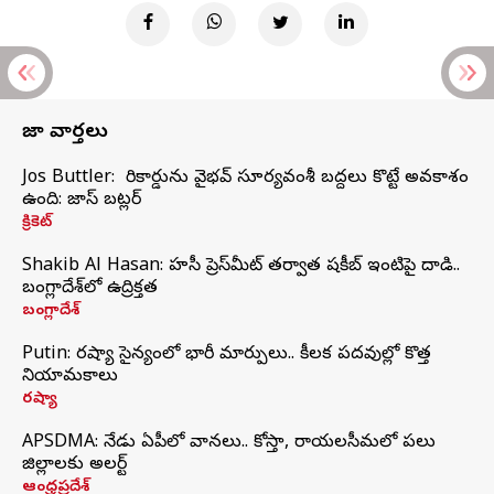
తాజా వార్తలు
Jos Buttler: నా రికార్డును వైభవ్ సూర్యవంశీ బద్దలు కొట్టే అవకాశం
ఉంది: జాస్ బట్లర్
క్రికెట్
Shakib Al Hasan: హసీనా ప్రెస్‌మీట్‌ తర్వాత షకీబ్‌ ఇంటిపై దాడి..
బంగ్లాదేశ్‌లో ఉద్రిక్తత
బంగ్లాదేశ్
Putin: రష్యా సైన్యంలో భారీ మార్పులు.. కీలక పదవుల్లో కొత్త
నియామకాలు
రష్యా
APSDMA: నేడు ఏపీలో వానలు.. కోస్తా, రాయలసీమలో పలు
జిల్లాలకు అలర్ట్
ఆంధ్రప్రదేశ్