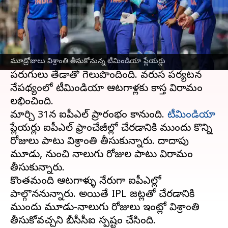
ఈ వార్తాకథనం ఏంటి
ఆస్ట్రేలియా
తో జరిగిన మూడు వన్డేల సిరీస్ లో భాగంగా
టీమిండియా 2-1 తేడాతో ఓటమిపాలైంది. దీంతో వన్డే
సిరీస్ ను భారత్ కోల్పోయింది.
చివరి మ్యాచ్‌లో ఆస్ట్రేలియా, టీమిండియాపై 21
మూడ్రోజులు విశ్రాంతి తీసుకోనున్న టీమిండియా ప్లేయర్లు
పరుగులు తేడాతో గెలుపొందింది. వరుస పర్యటన
నేపథ్యంలో టీమిండియా ఆటగాళ్లకు కాస్త విరామం
లభించింది.
మార్చి 31న ఐపీఎల్ ప్రారంభం కానుంది.
టీమిండియా
ప్లేయర్లు ఐపీఎల్ ఫ్రాంచేజీల్లో చేరడానికి ముందు కొన్ని
రోజులు పాటు విశ్రాంతి తీసుకున్నారు. దాదాపు
మూడు, నుంచి నాలుగు రోజుల పాటు విరామం
తీసుకున్నారు.
కొంతమంది ఆటగాళ్ళు నేరుగా ఐపీఎల్లో
పాల్గొననున్నారు. అయితే IPL జట్లతో చేరడానికి
ముందు మూడు-నాలుగు రోజులు ఇంట్లో విశ్రాంతి