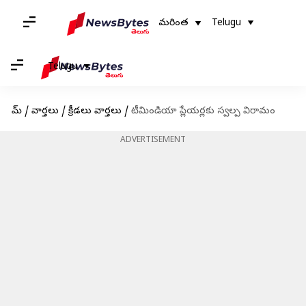
మరింత
Telugu
Telugu
హోమ్
/
వార్తలు
/
క్రీడలు వార్తలు
/
టీమిండియా ప్లేయర్లకు స్వల్ప విరామం
ADVERTISEMENT