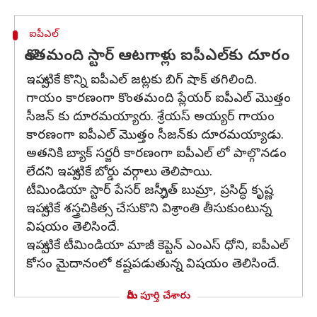
ఐపీఎల్
కొంతమంది స్టార్ ఆటగాళ్లు ఐపీఎల్‌కు దూరం
ఇప్పటికే కొన్ని ఐపీఎల్ జట్లకు బిగ్ షాక్ తగిలింది.
గాయం కారణంగా కొంతమంది ప్లేయర్ ఐపీఎల్ మొత్తం
సీజన్ కు దూరమయ్యారు. శ్రేయస్ అయ్యర్ గాయం
కారణంగా ఐపీఎల్ మొత్తం సీజన్‌కు దూరమయ్యాడు.
అతనికి బ్యాక్ సర్జరీ కారణంగా ఐపీఎల్ లో పాల్గొనడం
లేదని ఇప్పటికే బోర్డు వర్గాలు తెలిపాయి.
టీమిండియా స్టార్ పేసర్ జస్ప్రీత్ బుమ్రా, ప్రసిద్ధ్ కృష్ణ
ఇప్పటికే శస్త్రచికిత్స చేసుకొని విశ్రాంతి తీసుకుంటున్న
విషయం తెలిసిందే.
ఇప్పటికే టీమిండియా మాజీ కెప్టెన్ ఎంఎస్ ధోని, ఐపీఎల్‌
కోసం మైదానంలో కష్టపడుతున్న విషయం తెలిసిందే.
మీరు పూర్తి చేశారు