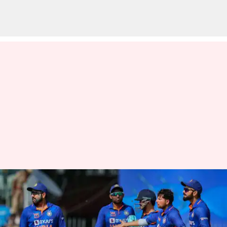
టీమిండియా ప్లేయర్లకు స్వల్ప విరామం
వ్రాసిన వారు
Mar 23, 2023
10:28 am
Jayachandra Akuri