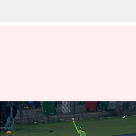
PSL: వావ్.. సూపర్ మ్యాన్‌లా బంతిని
ఆపిన సికిందర్ రాజా
వ్రాసిన వారు
Mar 03, 2023
06:05 pm
Jayachandra Akuri