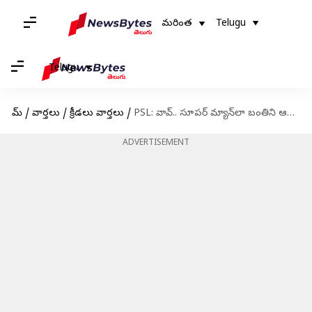
మరింత
Telugu
Telugu
హోమ్
/
వార్తలు
/
క్రీడలు వార్తలు
/
PSL: వావ్.. సూపర్ మ్యాన్‌లా బంతిని ఆపిన సికిందర్ రాజా
ADVERTISEMENT