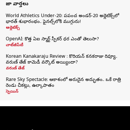
తాజా వార్తలు
World Athletics Under-20: ప్రపంచ అండర్-20 అథ్లెటిక్స్‌లో
భారత్‌ శుభారంభం.. ఫైనల్స్‌లోకి ముగ్గురు!
అథ్లెటిక్స్
OpenAI: కొత్త ఏఐ స్మార్ట్ స్పీకర్ ధర ఎంతో తెలుసా?
చాట్‌జీపీటీ
Korean Kanakaraju Review : కొరియన్ కనకరాజు రివ్యూ..
వరుణ్ తేజ్ కామెడీ వర్కౌట్ అయ్యిందా?
వరుణ్ తేజ్
Rare Sky Spectacle: ఆకాశంలో అరుదైన అద్భుతం.. ఒకే రాత్రి
రెండు చీకట్లు, ఉల్కాపాతం
స్పెయిన్