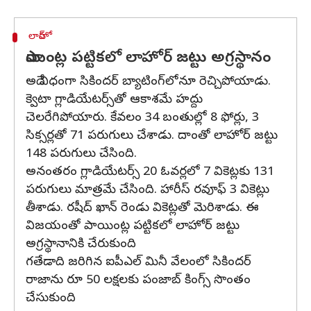
లాహోర్
పాయింట్ల పట్టికలో లాహోర్ జట్టు అగ్రస్థానం
అదే విధంగా సికిందర్ బ్యాటింగ్‌లోనూ రెచ్చిపోయాడు.
క్వెటా గ్లాడియేటర్స్‌తో ఆకాశమే హద్దు
చెలరేగిపోయారు. కేవలం 34 బంతుల్లో 8 ఫోర్లు, 3
సిక్సర్లతో 71 పరుగులు చేశాడు. దాంతో లాహోర్ జట్టు
148 పరుగులు చేసింది.
అనంతరం గ్లాడియేటర్స్ 20 ఓవర్లలో 7 వికెట్లకు 131
పరుగులు మాత్రమే చేసింది. హారీస్ రవూఫ్ 3 వికెట్లు
తీశాడు. రషీద్ ఖాన్ రెండు వికెట్లతో మెరిశాడు. ఈ
విజయంతో పాయింట్ల పట్టికలో లాహోర్ జట్టు
అగ్రస్థానానికి చేరుకుంది
గతేడాది జరిగిన ఐపీఎల్ మినీ వేలంలో సికిందర్
రాజాను రూ 50 లక్షలకు పంజాబ్ కింగ్స్ సొంతం
చేసుకుంది