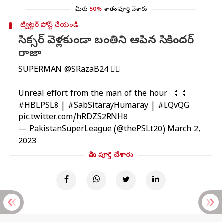
మీరు
50%
శాతం పూర్తి చేశారు
ట్విట్టర్ పోస్ట్ చేయండి
సిక్సర్ వెళ్లకుండా బంతిని ఆపిన సికిందర్
రాజా
SUPERMAN
@SRazaB24
🦸‍♂️
Unreal effort from the man of the hour 👏👏
#HBLPSL8
|
#SabSitarayHumaray
|
#LQvQG
pic.twitter.com/hRDZS2RNH8
— PakistanSuperLeague (@thePSLt20)
March 2,
2023
మీరు పూర్తి చేశారు