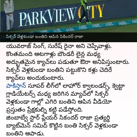
ఈ వార్తాకథనం ఏంటి
ఒకప్పుడు అద్భుతమైన ఫీల్డింగ్ చేస్తూ.. క్యాచ్‌లు పట్టే
ఆటగాళ్లు ఎవరంటే టక్కున గుర్తొచ్చే ప్లేయర్లలో తొలి
సిక్సర్ వెళ్లకుండా బంతిని ఆపిన సికిందర్ రాజా
ఆటగాడు జాంటీ రూడ్స్.. ఆ తర్వాత మహ్మద్ కైఫ్,
యువరాజ్ సింగ్, సురేష్ రైనా అని చెప్పేవాళ్లు.
కొంతమంది ఆటగాళ్లు బౌండరీ లైన్ల మధ్య
అద్భుతమైన క్యాచ్‌లు పడుతూ ఔరా అనిపిస్తుంటారు.
సిక్సర్ వెళ్లకుండా బంతిని పట్టుకొని కళ్లు చెదిరే
పాకిస్తాన్
సూపర్ లీగ్‌లో లాహోర్ క్వాలండర్స్, క్వెట్టా
గ్లాడియేటర్స్ మధ్య జరిగిన మ్యాచ్‌లో సిక్సర్
వెళ్లకుండా గాల్లో ఎగిరి బంతిని ఆపిన వీడియో
ప్రస్తుతం ప్రేక్షకుల్ని కట్టి పడేస్తోంది.
జింబాబ్వే స్టార్ ప్లేయర్ సికందర్ రాజా ప్రత్యర్థి
బ్యాట్‌మెన్ సమిద్ కొట్టిన బంతి సిక్సర్ వెళ్లకుండా