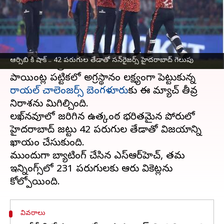
వ్రాసిన వారు
May 23, 2025
11:52 pm
Sirish Praharaju
ఈ వార్తాకథనం ఏంటి
ఐపీఎల్
2025 సీజన్‌లో
సన్‌ రైజర్స్ హైదరాబాద్
తన
ఆర్సిబి కి షాక్ .. 42 పరుగుల తేడాతో సన్‌రైజర్స్ హైదరాబాద్ గెలుపు
విజయ యాత్రను కొనసాగించింది.
పాయింట్ల పట్టికలో అగ్రస్థానం లక్ష్యంగా పెట్టుకున్న
రాయల్ చాలెంజర్స్ బెంగళూరు
కు ఈ మ్యాచ్ తీవ్ర
నిరాశను మిగిల్చింది.
లఖ్‌నవూలో జరిగిన ఉత్కంఠ భరితమైన పోరులో
హైదరాబాద్ జట్టు 42 పరుగుల తేడాతో విజయాన్ని
ఖాయం చేసుకుంది.
ముందుగా బ్యాటింగ్ చేసిన ఎస్‌ఆర్‌హెచ్, తమ
ఇన్నింగ్స్‌లో 231 పరుగులకు ఆరు వికెట్లను
వివరాలు