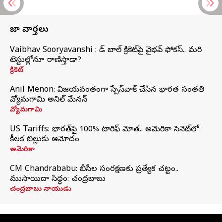
తాజా వార్తలు
Vaibhav Sooryavanshi : రెడ్ బాల్ క్రికెట్‌పై వైభవ్ ఫోకస్.. మరి
టెస్టుల్లోనూ రాణిస్తాడా?
క్రికెట్
Anil Menon: విజయవంతంగా స్పేస్‌వాక్‌ చేసిన భారత సంతతి
వ్యోమగామి అనిల్‌ మేనన్
వ్యోమగామి
US Tariffs: భారత్‌పై 100% టారిఫ్‌ మోత.. అమెరికా సెనెట్‌లో
కీలక బిల్లుకు ఆమోదం
అమెరికా
CM Chandrababu: బీసీల సంరక్షణకు ప్రత్యేక చట్టం..
ముసాయిదా సిద్ధం: చంద్రబాబు
చంద్రబాబు నాయుడు