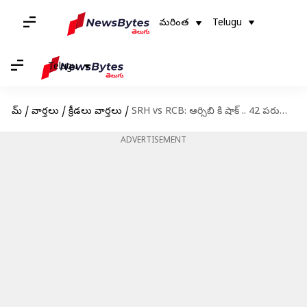
మరింత
Telugu
Telugu
హోమ్
/
వార్తలు
/
క్రీడలు వార్తలు
/
SRH vs RCB: ఆర్సిబి కి షాక్ .. 42 పరుగుల తేడాతో సన్‌రైజర్స్ హైదరాబాద్ గెలుపు
ADVERTISEMENT