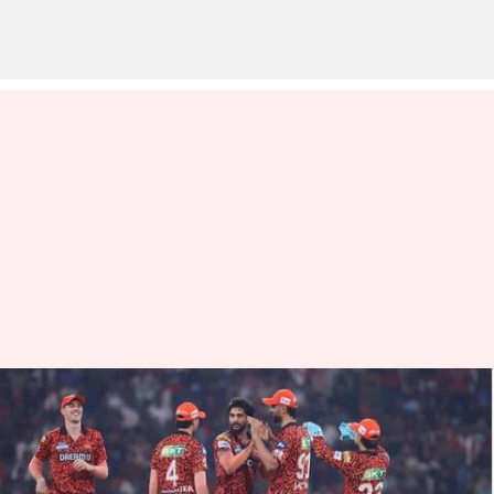
SRH vs RCB: ఆర్సిబి కి షాక్ .. 42
పరుగుల తేడాతో సన్‌రైజర్స్
హైదరాబాద్ గెలుపు