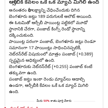
ఆర్సీబీకి కేవలం ఒకే ఒక మ్యాచ్ మిగిలి ఉంది
అనంతరం భారీ లక్ష్యాన్ని చేధించేందుకు దిగిన
బెంగళూరు జట్టు 189 పరుగులకే ఆలౌట్ అయింది.
ఈ ఓటమితో ఆర్సీబీ పాయింట్ల పట్టికలో మూడో
స్థానానికి చేరగా, పంజాబ్ కింగ్స్ రెండో స్థానాన్ని
దక్కించుకుంది.
పాయింట్ల పరంగా పంజాబ్, బెంగళూరు జట్లు రెండూ
సమానంగా 17 పాయింట్లు సాధించినప్పటికీ,
నెట్‌రన్‌రేట్ విషయంలో మాత్రం పంజాబ్ (+0.389)
స్పష్టమైన ఆధిక్యంలో ఉంది.
బెంగళూరుకు నెట్‌రన్‌రేట్ (+0.255) పంజాబ్ కంటే
తక్కువగా ఉంది.
పంజాబ్ జట్టు ఇంకా రెండు మ్యాచ్‌లు ఆడాల్సి
ఉండగా, ఆర్సీబీకి కేవలం ఒకే ఒక మ్యాచ్ మిగిలి
ఉంది.
మీరు
50%
శాతం పూర్తి చేశారు