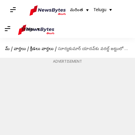
మరింత
Telugu
Telugu
హోమ్
/
వార్తలు
/
క్రీడలు వార్తలు
/
సూర్యకుమార్ యాదవ్‌కు వరల్డ్ జట్టులో చోటు కష్టమే : సునీల్ గవాస్కర్
ADVERTISEMENT