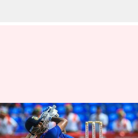
సూర్యకుమార్ యాదవ్‌కు వరల్డ్
జట్టులో చోటు కష్టమే : సునీల్
గవాస్కర్