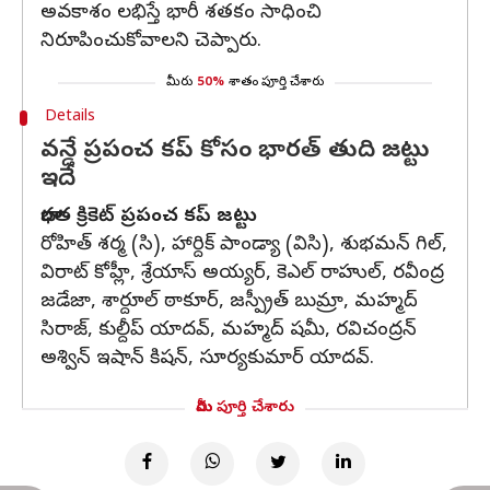
అవకాశం లభిస్తే భారీ శతకం సాధించి
నిరూపించుకోవాలని చెప్పారు.
మీరు
50%
శాతం పూర్తి చేశారు
Details
వన్డే ప్రపంచ కప్ కోసం భారత్ తుది జట్టు
ఇదే
భారత క్రికెట్ ప్రపంచ కప్ జట్టు
రోహిత్ శర్మ (సి), హార్దిక్ పాండ్యా (విసి), శుభమన్ గిల్,
విరాట్ కోహ్లీ, శ్రేయాస్ అయ్యర్, కెఎల్ రాహుల్, రవీంద్ర
జడేజా, శార్దూల్ ఠాకూర్, జస్ప్రీత్ బుమ్రా, మహ్మద్
సిరాజ్, కుల్దీప్ యాదవ్, మహ్మద్ షమీ, రవిచంద్రన్
అశ్విన్ ఇషాన్ కిషన్, సూర్యకుమార్ యాదవ్.
మీరు పూర్తి చేశారు