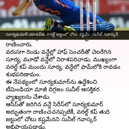
వ్రాసిన వారు
Sep 29, 2023
11:36 am
Jayachandra Akuri
ఈ వార్తాకథనం ఏంటి
ఆస్ట్రేలియా
తో జరిగిన వన్డే సిరీస్‌లో
టీమిండియా
స్టార్
సూర్యకుమార్ యాదవ్‌కు వరల్డ్ జట్టులో చోటు కష్టమే : సునీల్ గవాస్కర్
బ్యాటర్
సూర్యకుమార్ యాదవ్
అద్భుతంగా
రాణించారు.
వరుసగా రెండు వన్డేల్లో హాఫ్ సెంచరీతో చెలరేగిన
సూర్య, మూడో వన్డేలో నిరాశపరిచాడు. ముఖ్యంగా
వరల్డ్ కప్ ముందు సూర్య, వన్డేలో ఫామ్‌లోకి రావడం
శుభపరిణామం.
ఈ నేపథ్యంలో సూర్యకుమార్‌ను ఉద్ధేశించి
టీమిండియా మాజీ దిగ్గజం సునీల్ ఆసక్తికర
వ్యాఖ్యలను చేశాడు.
ఆసీస్‌తో జరిగిన వన్డే సిరీస్‌లో సూర్యకుమార్
అద్భుతంగా రాణించచనప్పటికీ, వరల్డ్ కప్ తుది
జట్టులో చోటు కష్టమేనని సునీల్ గవాస్కర్
అభిప్రాయపడ్డాడు.