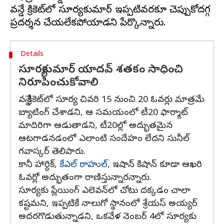
వన్డే క్రికెట్‌లో సూర్యకుమార్ ఇప్పటివరకూ చెప్పుకోదగ్గ
Details
సూర్యకుమార్ యాదవ్ శతకం సాధించి
నిరూపించుకోవాలి
వన్డే క్రికెట్‌లో సూర్య చివరి 15 నుంచి 20 ఓవర్లు మాత్రమే
బ్యాటింగ్ చేశాడని, ఆ సమయంలో టీ20 ఫార్మాట్
మాదిరిగా ఆడుతాడని, టీ20ల్లో అద్భుతమైన
ఆటగాడనడంలో ఎలాంటి సందేహం లేదని సునీల్
గవాస్కర్ తెలిపారు.
కానీ హార్ధిక్,
కేఎల్ రాహుల్
, ఇషాన్ కిషాన్ కూడా ఆఖరి
ఓవర్లో అద్భుతంగా రాణిస్తున్నారన్నారు.
సూర్యకు ప్లేయింగ్ ఎలెవన్‌లో చోటు దక్కడం చాలా
కష్టమని, ఇప్పటికే నాలుగో స్థానంలో శ్రేయస్ అయ్యర్
అదరగొడుతున్నాడని, ఒకవేళ నెంబర్ 4లో సూర్యకు