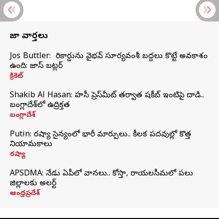
తాజా వార్తలు
Jos Buttler: నా రికార్డును వైభవ్ సూర్యవంశీ బద్దలు కొట్టే అవకాశం
ఉంది: జాస్ బట్లర్
క్రికెట్
Shakib Al Hasan: హసీనా ప్రెస్‌మీట్‌ తర్వాత షకీబ్‌ ఇంటిపై దాడి..
బంగ్లాదేశ్‌లో ఉద్రిక్తత
బంగ్లాదేశ్
Putin: రష్యా సైన్యంలో భారీ మార్పులు.. కీలక పదవుల్లో కొత్త
నియామకాలు
రష్యా
APSDMA: నేడు ఏపీలో వానలు.. కోస్తా, రాయలసీమలో పలు
జిల్లాలకు అలర్ట్
ఆంధ్రప్రదేశ్